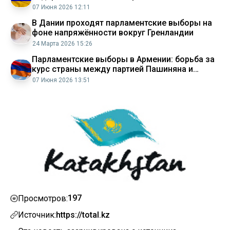
07 Июня 2026 12:11
В Дании проходят парламентские выборы на
фоне напряжённости вокруг Гренландии
24 Марта 2026 15:26
Парламентские выборы в Армении: борьба за
курс страны между партией Пашиняна и
оппозицией
07 Июня 2026 13:51
197
Просмотров:
Источник:
https://total.kz