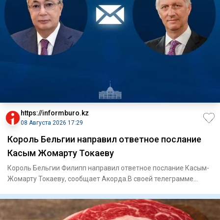
https://informburo.kz
08 Августа 2026 17:29
Король Бельгии направил ответное послание
Касым Жомарту Токаеву
Король Бельгии Филипп направил ответное послание Касым-
Жомарту Токаеву, сообщает Акорда.В своей телеграмме
король Филип