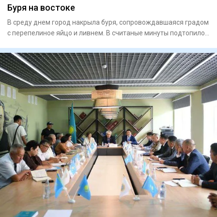
Буря на востоке
В среду днем город накрыла буря, сопровождавшая­ся градом
с перепелиное яйцо и ливнем. В считаные минуты подтопило
ули