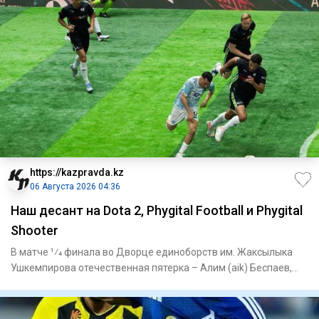
https://kazpravda.kz
06 Августа 2026 04:36
Наш десант на Dota 2, Phygital Football и Phygital
Shooter
В матче 1⁄4 финала во Дворце единоборств им. Жаксылыка
Ушкемпирова отечественная пятерка – Алим (aik) Беспаев,
Абдимал