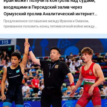
Иран может получить контроль над судами,
входящими в Персидский залив через
Ормузский пролив Аналитический интернет
журнал Власть
Предложенное соглашение между Ираном и Оманом,
призванное положить конец пятимесячной войне между
Ираном и США, предост