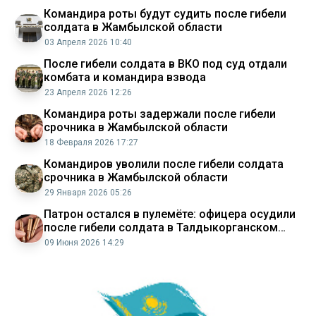
Командира роты будут судить после гибели
солдата в Жамбылской области
03 Апреля 2026 10:40
После гибели солдата в ВКО под суд отдали
комбатa и командира взвода
23 Апреля 2026 12:26
Командира роты задержали после гибели
срочника в Жамбылской области
18 Февраля 2026 17:27
Командиров уволили после гибели солдата
срочника в Жамбылской области
29 Января 2026 05:26
Патрон остался в пулемёте: офицера осудили
после гибели солдата в Талдыкорганском
гарнизоне
09 Июня 2026 14:29