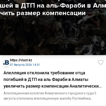
https://vlast.kz
07 Августа 2026 14:31
Апелляция отклонила требование отца
погибшей в ДТП на аль Фараби в Алматы
увеличить размер компенсации Аналитический
интернет журнал Власть
Апелляционная коллегия Алматинского городского суда 5
августа отклонила апелляционную жалобу Рустембека
Шотенова, отца