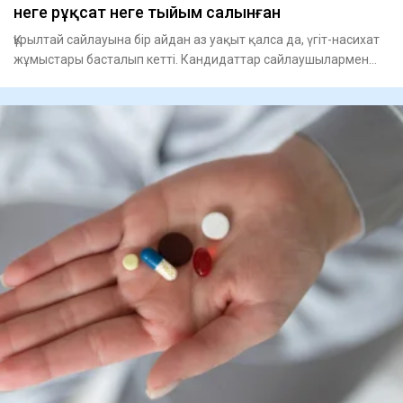
неге рұқсат неге тыйым салынған
Құрылтай сайлауына бір айдан аз уақыт қалса да, үгіт-насихат
жұмыстары басталып кетті. Кандидаттар сайлаушылармен
кезде