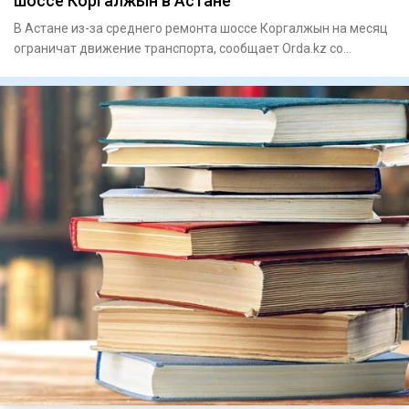
шоссе Коргалжын в Астане
В Астане из-за среднего ремонта шоссе Коргалжын на месяц
ограничат движение транспорта, сообщает Orda.kz со
ссылкой на