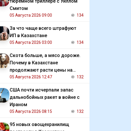
тюремном триллере с Уиллом
Смитом
05 Августа 2026 09:00
134
За что чаще всего штрафуют
ИП в Казахстане
05 Августа 2026 03:00
134
Скота больше, а мясо дороже.
Почему в Казахстане
продолжают расти цены на
баранину и конину
05 Августа 2026 12:47
132
США почти исчерпали запас
дальнобойных ракет в войне с
Ираном
05 Августа 2026 08:15
132
95 новых овощехранилищ