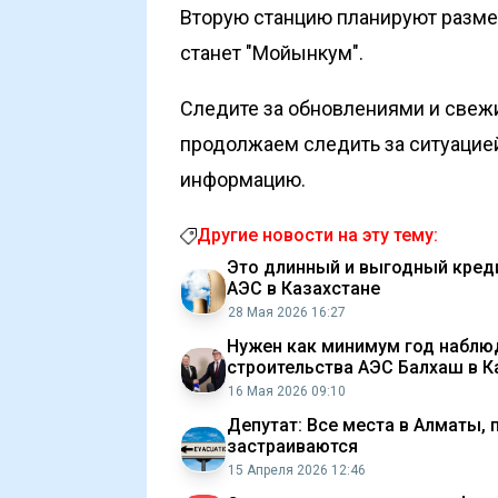
Вторую станцию планируют размес
станет "Мойынкум"
.
Следите за обновлениями и свеж
продолжаем следить за ситуацие
информацию.
Другие новости на эту тему:
Это длинный и выгодный креди
АЭС в Казахстане
28 Мая 2026 16:27
Нужен как минимум год наблюд
строительства АЭС Балхаш в К
16 Мая 2026 09:10
Депутат: Все места в Алматы,
застраиваются
15 Апреля 2026 12:46