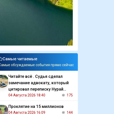
Самые читаемые
Самые обсуждаемые события прямо сейчас
Читайте всё . Судья сделал
замечание адвокату, который
цитировал переписку Нурай
Серикбай с обвиняемым
04 Августа 2026 18:40
175
Проклятие на 15 миллионов
04 Августа 2026 16:09
144