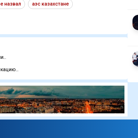
е назвал
аэс казахстане
...
кацию...