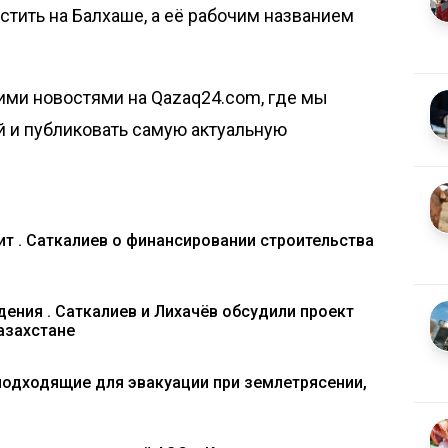
тить на Балхаше, а её
рабочим названием
ими новостями на Qazaq24.com, где мы
й и публиковать самую актуальную
т . Саткалиев о финансировании строительства
ения . Саткалиев и Лихачёв обсудили проект
азахстане
 подходящие для эвакуации при землетрясении,