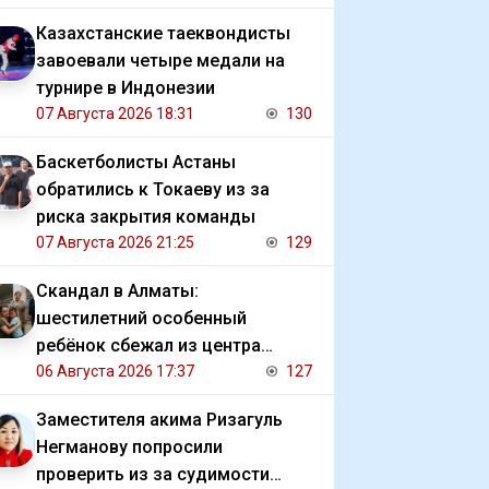
Казахстанские таеквондисты
завоевали четыре медали на
турнире в Индонезии
07 Августа 2026 18:31
130
Баскетболисты Астаны
обратились к Токаеву из за
риска закрытия команды
07 Августа 2026 21:25
129
Скандал в Алматы:
шестилетний особенный
ребёнок сбежал из центра
реабилитации и потерялся
06 Августа 2026 17:37
127
Заместителя акима Ризагуль
Негманову попросили
проверить из за судимости