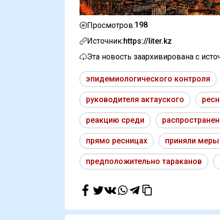
198
Просмотров:
Источник:
https://liter.kz
Эта новость заархивирована с ист
эпидемиологического контроля
руководителя актауского
ресн
реакцию среди
распростране
прямо ресницах
приняли меры
предположительно тараканов