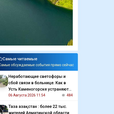
Самые читаемые
Самые обсуждаемые события прямо сейчас
Неработающие светофоры и
сбой связи в больнице. Как в
Усть Каменогорске устраняют
последствия ливня
06 Августа 2026 11:54
484
Таза Қазақстан : более 22 тыс.
жителей Алматинской области