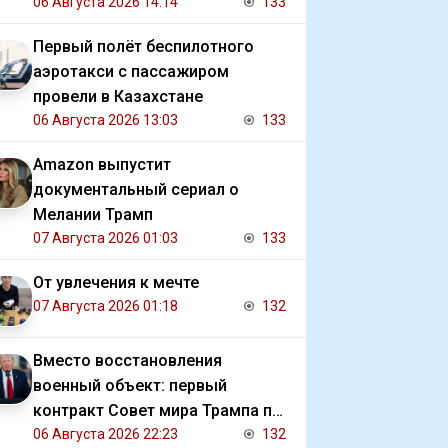
должниками государства
06 Августа 2026 14:14
133
Первый полёт беспилотного
аэротакси с пассажиром
провели в Казахстане
06 Августа 2026 13:03
133
Amazon выпустит
документальный сериал о
Мелании Трамп
07 Августа 2026 01:03
133
От увлечения к мечте
07 Августа 2026 01:18
132
Вместо восстановления
военный объект: первый
контракт Совет мира Трампа по
Газе
06 Августа 2026 22:23
132