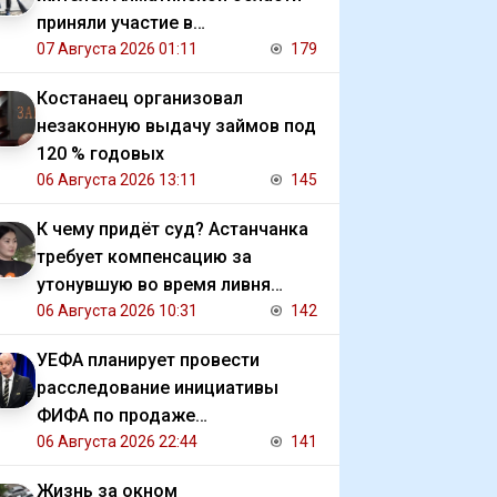
приняли участие в
экологической акции
07 Августа 2026 01:11
179
Костанаец организовал
незаконную выдачу займов под
120 % годовых
06 Августа 2026 13:11
145
К чему придёт суд? Астанчанка
требует компенсацию за
утонувшую во время ливня
иномарку
06 Августа 2026 10:31
142
УЕФА планирует провести
расследование инициативы
ФИФА по продаже
коммерческих прав на ЧМ
06 Августа 2026 22:44
141
Жизнь за окном