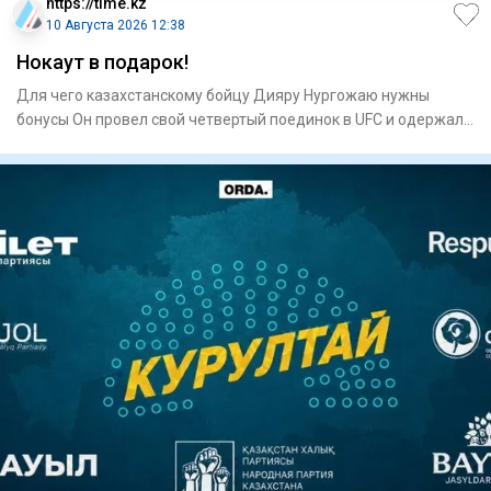
https://time.kz
10 Августа 2026 12:38
Нокаут в подарок!
Для чего казахстанскому бойцу Дияру Нургожаю нужны
бонусы Он провел свой четвертый поединок в UFC и одержал
вторую п