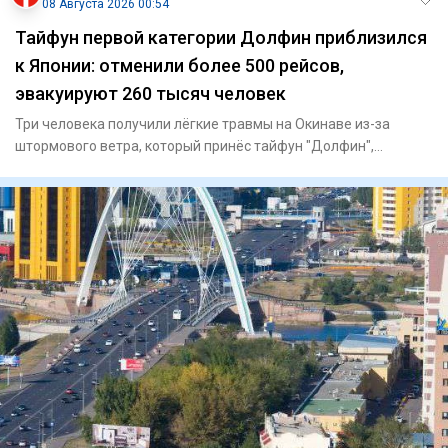
08 Августа 2026 00:54
Тайфун первой категории Долфин приблизился
к Японии: отменили более 500 рейсов,
эвакуируют 260 тысяч человек
Три человека получили лёгкие травмы на Окинаве из-за
штормового ветра, который принёс тайфун "Долфин",
сообщает Ryukyu