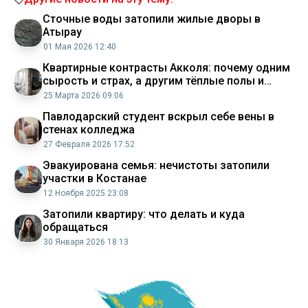
Сточные воды затопили жилые дворы в
Атырау
01 Мая 2026 12:40
Квартирные контрасты Акколя: почему одним
сырость и страх, а другим тёплые полы и
столичный ценник?
25 Марта 2026 09:06
Павлодарский студент вскрыл себе вены в
стенах колледжа
27 Февраля 2026 17:52
Эвакуирована семья: нечистоты затопили
участки в Костанае
12 Ноября 2025 23:08
Затопили квартиру: что делать и куда
обращаться
30 Января 2026 18:13