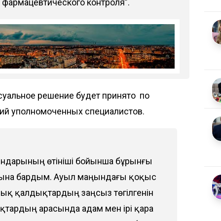
фармацевтического контроля”.
уальное решение будет принято по
ний уполномоченных специалистов.
ғындарының өтініші бойынша бұрынғы
ылына бардым. Ауыл маңындағы қоқыс
лық қалдықтардың заңсыз төгілгенін
тардың арасында адам мен ірі қара