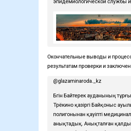
эпидемиологической службы и 
Окончательные выводы и процесс
результатам проверки и заключе
@glazaminaroda._kz
Бүгін Байтерек ауданының тұр
Трёкино қазіргі Байқоныс ау
полигонынан қауіпті медицина
анықтадық. Анықталған қалдық