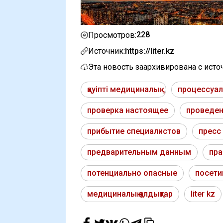
228
Просмотров:
Источник:
https://liter.kz
Эта новость заархивирована с ист
қауіпті медициналық
процессуал
проверка настоящее
проведе
прибытие специалистов
пресс
предварительным данным
пра
потенциально опасные
посети
медициналық қалдықтар
liter kz