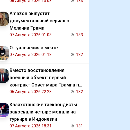
06 Августа 2026 13:03
133
Amazon выпустит
документальный сериал о
Мелании Трамп
07 Августа 2026 01:03
133
От увлечения к мечте
07 Августа 2026 01:18
132
Вместо восстановления
военный объект: первый
контракт Совет мира Трампа по
Газе
06 Августа 2026 22:23
132
Казахстанские таеквондисты
завоевали четыре медали на
турнире в Индонезии
07 Августа 2026 18:31
131