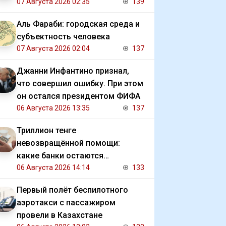
07 Августа 2026 02:35
139
Аль Фараби: городская среда и
субъектность человека
07 Августа 2026 02:04
137
Джанни Инфантино признал,
что совершил ошибку. При этом
он остался президентом ФИФА
06 Августа 2026 13:35
137
Триллион тенге
невозвращённой помощи:
какие банки остаются
должниками государства
06 Августа 2026 14:14
133
Первый полёт беспилотного
аэротакси с пассажиром
провели в Казахстане