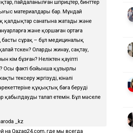
қтар, пайдаланылған шприцтер, бинттер
ығыс материалдары бар. Мұндай
ық қалдықтар санатына жатады және
нуарларға және қоршаған ортаға
Ең басты сұрақ – бұл медициналық
лай түскен? Оларды жинау, сақтау,
н кім бұзған? Неліктен қауіпті
? Осы факті бойынша құзырлы
қты тексеру жүргізуді, кінәлі
әрекеттеріне құқықтық баға беруді
ар қабылдауды талап етемін. Бұл мәселе
aroda _kz
й на Qazaq24.com, где мы всегда