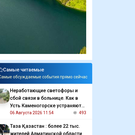
Самые читаемые
Самые обсуждаемые события прямо сейчас
Неработающие светофоры и
сбой связи в больнице. Как в
Усть Каменогорске устраняют
последствия ливня
06 Августа 2026 11:54
493
Таза Қазақстан : более 22 тыс.
жителей Алматинской области