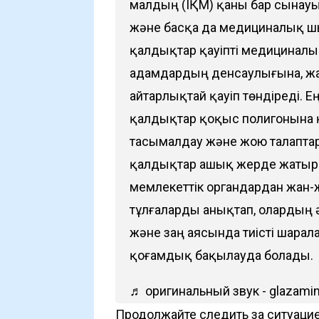
малдың (ІҚМ) қаны бар сынауы
және басқа да медициналық ш
қалдықтар қауіпті медицинал
адамдардың денсаулығына, жа
айтарлықтай қауіп төндіреді. 
қалдықтар қоқыс полигонына қа
тасымалдау және жою талаптары
қалдықтар ашық жерде жатыр
мемлекеттік органдардан жан-жа
тұлғаларды анықтап, олардың 
және заң аясында тиісті шарал
қоғамдық бақылауда болады.
♬ оригинальный звук - glazamin
Продолжайте следить за ситуацие