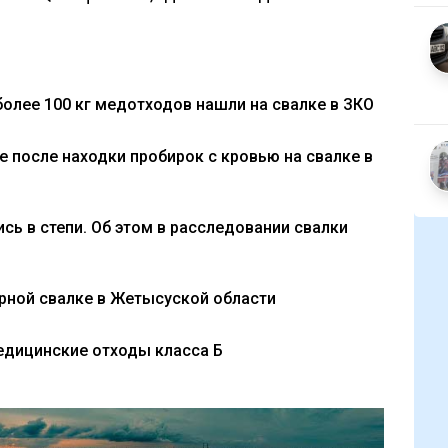
более 100 кг медотходов нашли на свалке в ЗКО
 после находки пробирок с кровью на свалке в
сь в степи. Об этом в расследовании свалки
рной свалке в Жетысуской области
едицинские отходы класса Б