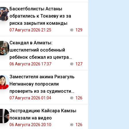
Баскетболисты Астаны
обратились к Токаеву из за
риска закрытия команды
07 Августа 2026 21:25
129
Скандал в Алматы:
шестилетний особенный
ребёнок сбежал из центра
реабилитации и потерялся
06 Августа 2026 17:37
127
Заместителя акима Ризагуль
Негманову попросили
проверить из за судимости
сестры
07 Августа 2026 01:04
126
Экстрадицию Кайсара Камзы
показали на видео
06 Августа 2026 20:10
126