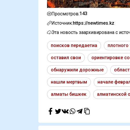
143
Просмотров:
Источник:
https://newtimes.kz
Эта новость заархивирована с ист
поисков передаетиа
плотного
оставил свои
ориентировке с
обнаружили дорожные
област
нашли мертвым
начале февра
алматы бишкек
алматинской 