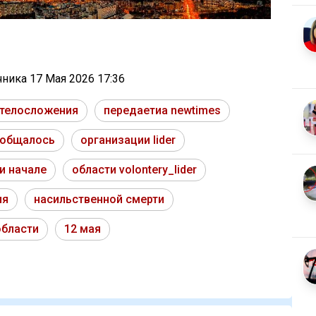
очника
17 Мая 2026 17:36
 телосложения
передаетиа newtimes
ообщалось
организации lider
и начале
области volontery_lider
ля
насильственной смерти
области
12 мая