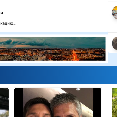
...
кацию...