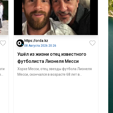
https://orda.kz
08 Августа 2026 20:26
Ушёл из жизни отец известного
футболиста Лионеля Месси
оги
Хорхе Месси, отец звезды футбола Лионеля
ют
Месси, скончался в возрасте 68 лет в
Аргентине после продолжительной болезни,