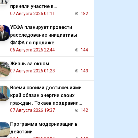
приняли участие в
экологической акции
07 Августа 2026 01:11
182
УЕФА планирует провести
расследование инициативы
ФИФА по продаже
коммерческих прав на ЧМ
06 Августа 2026 22:44
144
Жизнь за окном
07 Августа 2026 01:23
143
Всеми своими достижениями
край обязан энергии своих
граждан . Токаев поздравил
жителей СКО с 90 летием
07 Августа 2026 19:37
142
региона
Программа модернизации в
действии