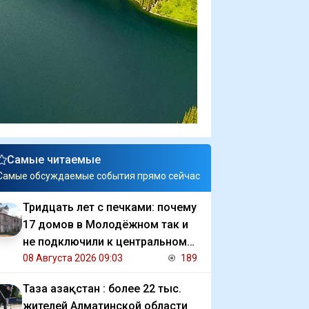
Самые читаемые
Самые обсуждаемые события прямо сейчас
Тридцать лет с печками: почему
17 домов в Молодёжном так и
не подключили к центральному
отоплению
08 Августа 2026 09:03
189
Таза Қазақстан : более 22 тыс.
жителей Алматинской области