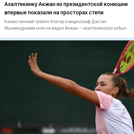
Ахалтекинку Акжан из президентской конюшни
впервые показали на просторах степи
Казахстанский тревел-блогер и видеограф Дастан
Мухамедрахим снял на видео Акжан — ахалтекинскую кобылу
редкой изабеллов