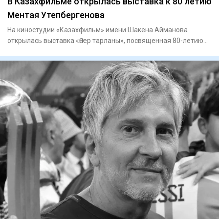
В Казахфильме открылась выставка к 80 летию
Ментая Утепбергенова
На киностудии «Казахфильм» имени Шакена Айманова
открылась выставка «Өнер тарланы», посвященная 80-летию
заслуженного а