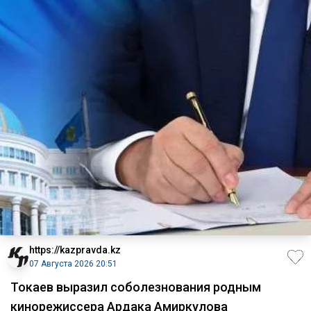
https://kazpravda.kz
07 Августа 2026 20:51
Токаев выразил соболезнования родным
кинорежиссера Ардака Амиркулова