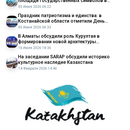
площади государственных символов в
Караганде
05 Июня 2026 06:22
Праздник патриотизма и единства: в
Костанайской области отметили День
государственных символов РК
05 Июня 2026 06:33
В Алматы обсудили роль Курултая в
формировании новой архитектуры
законодательной власти
16 Июля 2026 18:36
На заседании SARAP обсудили историко
культурное наследие Казахстана
14 Февраля 2026 14:40