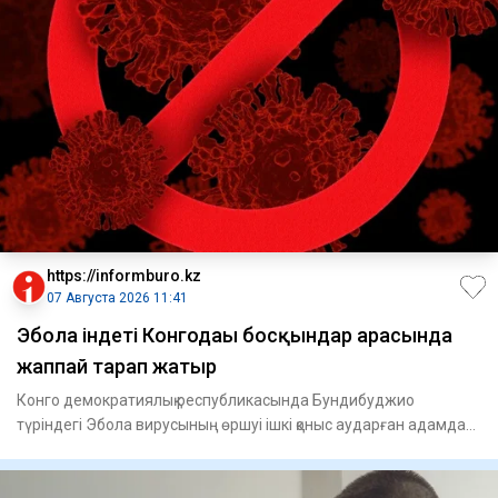
https://informburo.kz
07 Августа 2026 11:41
Эбола індеті Конгодағы босқындар арасында
жаппай тарап жатыр
Конго демократиялық республикасында Бундибуджио
түріндегі Эбола вирусының өршуі ішкі қоныс аударған адамдар
тұратын лаг