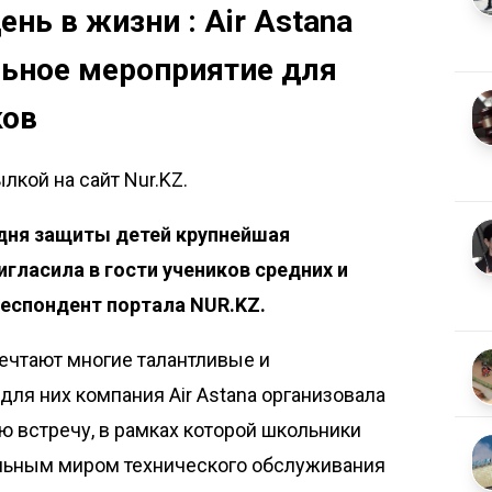
нь в жизни : Air Astana
льное мероприятие для
ков
лкой на сайт Nur.KZ.
дня защиты детей крупнейшая
гласила в гости учеников средних и
респондент портала NUR.KZ.
ечтают многие талантливые и
ля них компания Air Astana организовала
 встречу, в рамках которой школьники
льным миром технического обслуживания