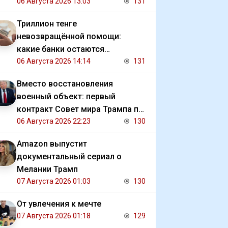
06 Августа 2026 13:03
131
Триллион тенге
невозвращённой помощи:
какие банки остаются
должниками государства
06 Августа 2026 14:14
131
Вместо восстановления
военный объект: первый
контракт Совет мира Трампа по
Газе
06 Августа 2026 22:23
130
Amazon выпустит
документальный сериал о
Мелании Трамп
07 Августа 2026 01:03
130
От увлечения к мечте
07 Августа 2026 01:18
129