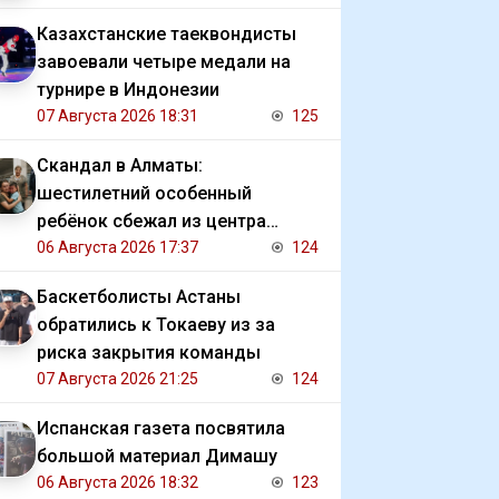
Казахстанские таеквондисты
завоевали четыре медали на
турнире в Индонезии
07 Августа 2026 18:31
125
Скандал в Алматы:
шестилетний особенный
ребёнок сбежал из центра
реабилитации и потерялся
06 Августа 2026 17:37
124
Баскетболисты Астаны
обратились к Токаеву из за
риска закрытия команды
07 Августа 2026 21:25
124
Испанская газета посвятила
большой материал Димашу
06 Августа 2026 18:32
123