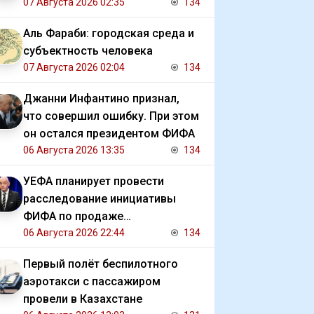
07 Августа 2026 02:35
134
Аль Фараби: городская среда и
субъектность человека
07 Августа 2026 02:04
134
Джанни Инфантино признал,
что совершил ошибку. При этом
он остался президентом ФИФА
06 Августа 2026 13:35
134
УЕФА планирует провести
расследование инициативы
ФИФА по продаже
коммерческих прав на ЧМ
06 Августа 2026 22:44
134
Первый полёт беспилотного
аэротакси с пассажиром
провели в Казахстане