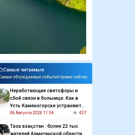
Самые читаемые
Самые обсуждаемые события прямо сейчас
Неработающие светофоры и
сбой связи в больнице. Как в
Усть Каменогорске устраняют
последствия ливня
06 Августа 2026 11:54
437
Таза Қазақстан : более 22 тыс.
жителей Алматинской области