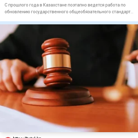
Власть
С прошлого года в Казахстане поэтапно ведется работа по
обновлению государственного общеобязательного стандарта
образов