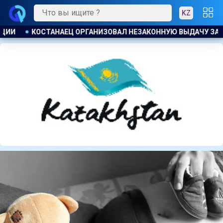
KZ
ЧУ ЗАЙМОВ ПОД 120 % ГОДОВЫХ
К ЧЕМУ ПРИДЁТ СУД? А