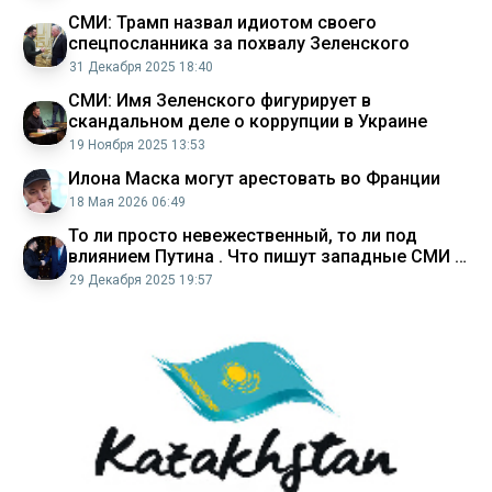
СМИ: Трамп назвал идиотом своего
спецпосланника за похвалу Зеленского
31 Декабря 2025 18:40
СМИ: Имя Зеленского фигурирует в
скандальном деле о коррупции в Украине
19 Ноября 2025 13:53
Илона Маска могут арестовать во Франции
18 Мая 2026 06:49
То ли просто невежественный, то ли под
влиянием Путина . Что пишут западные СМИ о
переговорах Трампа и Зеленского
29 Декабря 2025 19:57