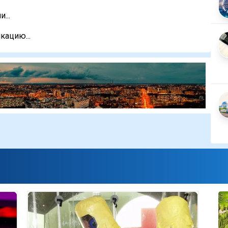
...
кацию...