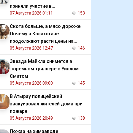
приняли участие в
экологической акции
07 Августа 2026 01:11
153
Скота больше, а мясо дороже.
Почему в Казахстане
продолжают расти цены на
баранину и конину
05 Августа 2026 12:47
146
Звезда Майкла снимется в
тюремном триллере с Уиллом
Смитом
05 Августа 2026 09:00
145
В Атырау полицейский
эвакуировал жителей дома при
пожаре
05 Августа 2026 20:49
138
Пожар на химзаводе