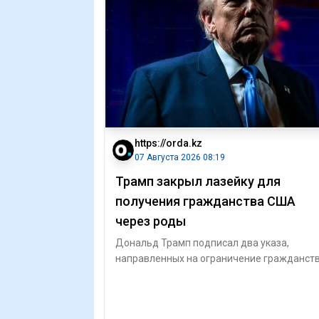
https://orda.kz
07 Августа 2026 08:19
Трамп закрыл лазейку для
получения гражданства США
через роды
Дональд Трамп подписал два указа,
направленных на ограничение гражданст
по праву рождения и борьбу с так
называемым «