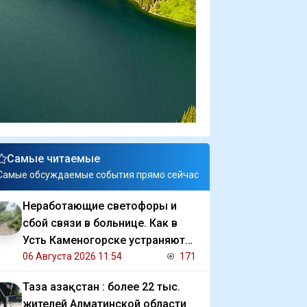
Самые читаемые
Самые обсуждаемые события прямо сейчас
Неработающие светофоры и
сбой связи в больнице. Как в
Усть Каменогорске устраняют
последствия ливня
06 Августа 2026 11:54
171
Таза Қазақстан : более 22 тыс.
жителей Алматинской области