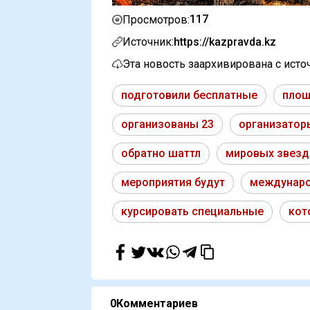
117
Просмотров:
Источник:
https://kazpravda.kz
Эта новость заархивирована с ист
подготовили бесплатные
площ
организованы 23
организатор
обратно шаттл
мировых звезд
мероприятия будут
междунаро
курсировать специальные
кот
0
Комментариев