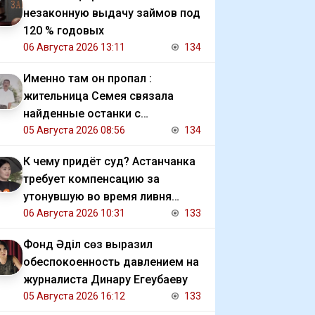
незаконную выдачу займов под
120 % годовых
06 Августа 2026 13:11
134
Именно там он пропал :
жительница Семея связала
найденные останки с
исчезновением отца
05 Августа 2026 08:56
134
К чему придёт суд? Астанчанка
требует компенсацию за
утонувшую во время ливня
иномарку
06 Августа 2026 10:31
133
Фонд Әділ сөз выразил
обеспокоенность давлением на
журналиста Динару Егеубаеву
05 Августа 2026 16:12
133