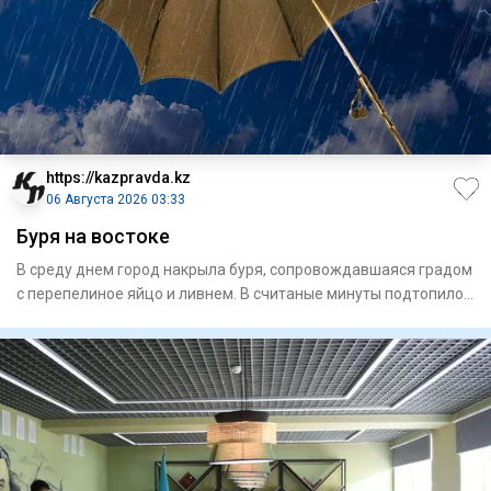
https://kazpravda.kz
06 Августа 2026 03:33
Буря на востоке
В среду днем город накрыла буря, сопровождавшая­ся градом
с перепелиное яйцо и ливнем. В считаные минуты подтопило
ули