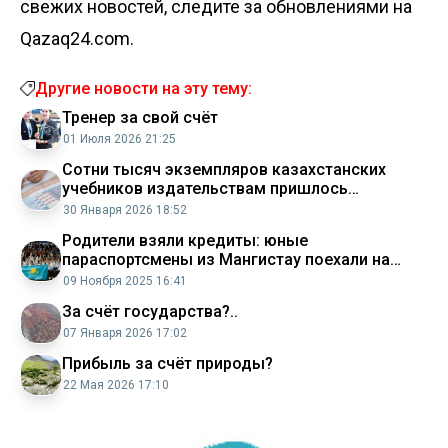
свежих новостей, следите за обновлениями на
Qazaq24.com.
Другие новости на эту тему:
Тренер за свой счёт
01 Июля 2026 21:25
Сотни тысяч экземпляров казахстанских
учебников издательствам пришлось
перевыпускать за свой счёт Минпросвет
30 Января 2026 18:52
Родители взяли кредиты: юные
параспортсмены из Мангистау поехали на
соревнования за свой счёт
09 Ноября 2025 16:41
За счёт государства?..
07 Января 2026 17:02
Прибыль за счёт природы?
22 Мая 2026 17:10