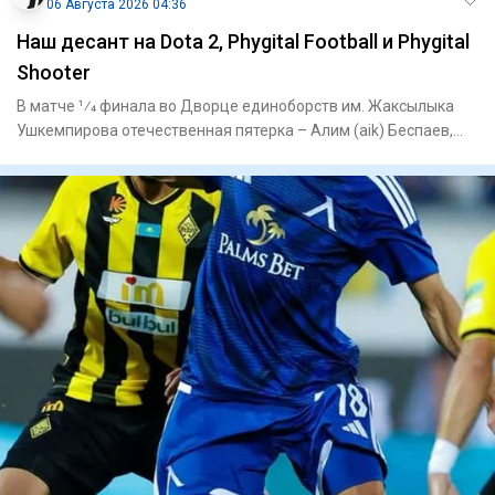
06 Августа 2026 04:36
Наш десант на Dota 2, Phygital Football и Phygital
Shooter
В матче 1⁄4 финала во Дворце единоборств им. Жаксылыка
Ушкемпирова отечественная пятерка – Алим (aik) Беспаев,
Абдимал