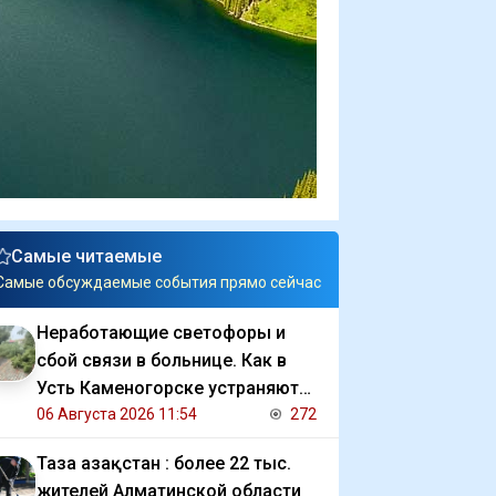
Самые читаемые
Самые обсуждаемые события прямо сейчас
Неработающие светофоры и
сбой связи в больнице. Как в
Усть Каменогорске устраняют
последствия ливня
06 Августа 2026 11:54
272
Таза Қазақстан : более 22 тыс.
жителей Алматинской области