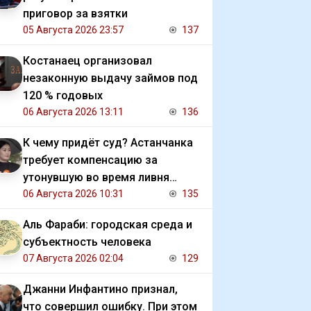
приговор за взятки
05 Августа 2026 23:57
137
Костанаец организовал
незаконную выдачу займов под
120 % годовых
06 Августа 2026 13:11
136
К чему придёт суд? Астанчанка
требует компенсацию за
утонувшую во время ливня
иномарку
06 Августа 2026 10:31
135
Аль Фараби: городская среда и
субъектность человека
07 Августа 2026 02:04
129
Джанни Инфантино признал,
что совершил ошибку. При этом