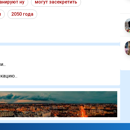
анируют ну
могут засекретить
и
2050 года
...
кацию...