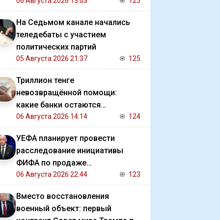
06 Августа 2026 13:03
125
На Седьмом канале начались
теледебаты с участием
политических партий
05 Августа 2026 21:37
125
Триллион тенге
невозвращённой помощи:
какие банки остаются
должниками государства
06 Августа 2026 14:14
124
УЕФА планирует провести
расследование инициативы
ФИФА по продаже
коммерческих прав на ЧМ
06 Августа 2026 22:44
123
Вместо восстановления
военный объект: первый