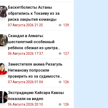
Баскетболисты Астаны
обратились к Токаеву из за
риска закрытия команды
07 Августа 2026 21:25
129
Скандал в Алматы:
шестилетний особенный
ребёнок сбежал из центра
реабилитации и потерялся
06 Августа 2026 17:37
127
Заместителя акима Ризагуль
Негманову попросили
проверить из за судимости
сестры
07 Августа 2026 01:04
126
Экстрадицию Кайсара Камзы
показали на видео
06 Августа 2026 20:10
126