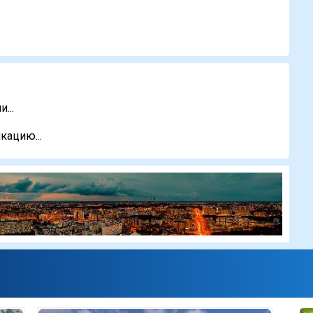
...
кацию...