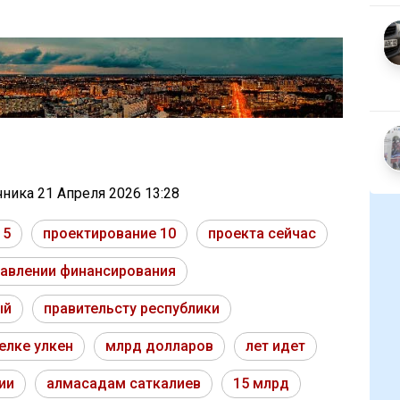
очника
21 Апреля 2026 13:28
15
проектирование 10
проекта сейчас
авлении финансирования
ый
правительсту республики
елке улкен
млрд долларов
лет идет
ии
алмасадам саткалиев
15 млрд