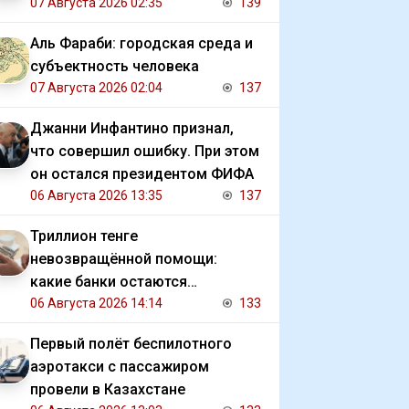
07 Августа 2026 02:35
139
Аль Фараби: городская среда и
субъектность человека
07 Августа 2026 02:04
137
Джанни Инфантино признал,
что совершил ошибку. При этом
он остался президентом ФИФА
06 Августа 2026 13:35
137
Триллион тенге
невозвращённой помощи:
какие банки остаются
должниками государства
06 Августа 2026 14:14
133
Первый полёт беспилотного
аэротакси с пассажиром
провели в Казахстане