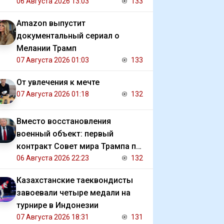
06 Августа 2026 13:03
133
Amazon выпустит
документальный сериал о
Мелании Трамп
07 Августа 2026 01:03
133
От увлечения к мечте
07 Августа 2026 01:18
132
Вместо восстановления
военный объект: первый
контракт Совет мира Трампа по
Газе
06 Августа 2026 22:23
132
Казахстанские таеквондисты
завоевали четыре медали на
турнире в Индонезии
07 Августа 2026 18:31
131