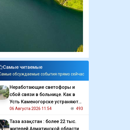
Самые читаемые
Самые обсуждаемые события прямо сейчас
Неработающие светофоры и
сбой связи в больнице. Как в
Усть Каменогорске устраняют
последствия ливня
06 Августа 2026 11:54
493
Таза Қазақстан : более 22 тыс.
жителей Алматинской области