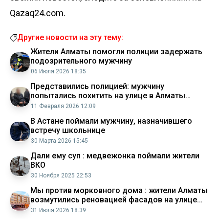
Qazaq24.com.
Другие новости на эту тему:
Жители Алматы помогли полиции задержать
подозрительного мужчину
06 Июля 2026 18:35
Представились полицией: мужчину
попытались похитить на улице в Алматы
(видео)
11 Февраля 2026 12:09
В Астане поймали мужчину, назначившего
встречу школьнице
30 Марта 2026 15:45
Дали ему суп : медвежонка поймали жители
ВКО
30 Ноября 2025 22:53
Мы против морковного дома : жители Алматы
возмутились реновацией фасадов на улице
Сатпаева
31 Июля 2026 18:39