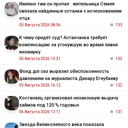
Именно там он пропал : жительница Семея
связала найденные останки с исчезновением
отца
05 Августа 2026 08:56
133
К чему придёт суд? Астанчанка требует
компенсацию за утонувшую во время ливня
иномарку
06 Августа 2026 10:31
132
Фонд Әділ сөз выразил обеспокоенность
давлением на журналиста Динару Егеубаеву
05 Августа 2026 16:12
132
Костанаец организовал незаконную выдачу
займов под 120 % годовых
06 Августа 2026 13:11
131
Звезда Великолепного века показала