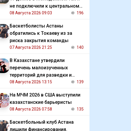
не подключили к центральному
отоплению
08 Августа 2026 09:03
196
Баскетболисты Астаны
обратились к Токаеву из за
риска закрытия команды
07 Августа 2026 21:25
140
В Казахстане утвердили
перечень малоизученных
территорий для разведки и
добычи углеводородов
08 Августа 2026 13:15
139
На МЧМ 2026 в США выступили
казахстанские барьеристы
08 Августа 2026 07:58
135
Баскетбольный клуб Астана
лишили финансирования.