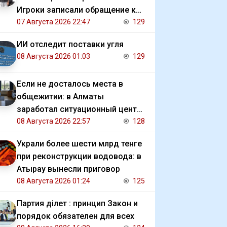
Игроки записали обращение к
президенту
07 Августа 2026 22:47
129
ИИ отследит поставки угля
08 Августа 2026 01:03
129
Если не досталось места в
общежитии: в Алматы
заработал ситуационный центр
для студентов
08 Августа 2026 22:57
128
Украли более шести млрд тенге
при реконструкции водовода: в
Атырау вынесли приговор
08 Августа 2026 01:24
125
Партия Әділет : принцип Закон и
порядок обязателен для всех