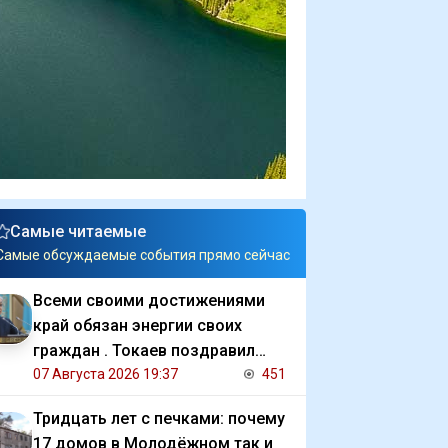
Самые читаемые
Самые обсуждаемые события прямо сейчас
Всеми своими достижениями
край обязан энергии своих
граждан . Токаев поздравил
жителей СКО с 90 летием
07 Августа 2026 19:37
451
региона
Тридцать лет с печками: почему
17 домов в Молодёжном так и