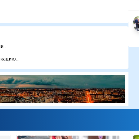
...
кацию...