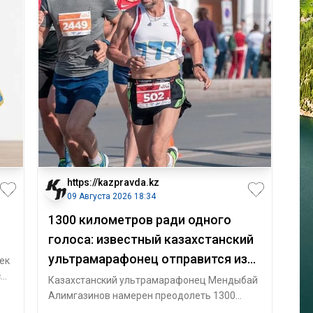
https://kazpravda.kz
09 Августа 2026 18:34
1300 километров ради одного
голоса: известный казахстанский
ультрамарафонец отправится из
ек
с
Астаны в Алматы
Казахстанский ультрамарафонец Мендыбай
т
Алимгазинов намерен преодолеть 1300
километров от Астаны до Алматы, чтобы 23