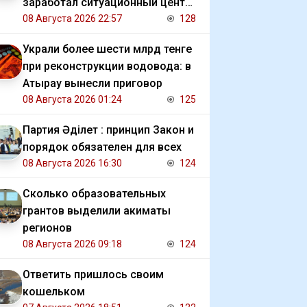
заработал ситуационный центр
для студентов
08 Августа 2026 22:57
128
Украли более шести млрд тенге
при реконструкции водовода: в
Атырау вынесли приговор
08 Августа 2026 01:24
125
Партия Әділет : принцип Закон и
порядок обязателен для всех
08 Августа 2026 16:30
124
Сколько образовательных
грантов выделили акиматы
регионов
08 Августа 2026 09:18
124
Ответить пришлось своим
кошельком