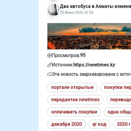
Два автобуса в Алматы измен
25 Июня 2026 22:34
95
Просмотров:
Источник:
https://newtimes.kz
Эта новость заархивирована с ист
портале открытые
покупки пе
передаетиа newtimes
переводи
оплачивать покупки
одна общ
декабря 2020
qr код
2020 