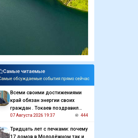
Самые читаемые
Самые обсуждаемые события прямо сейчас
Всеми своими достижениями
край обязан энергии своих
граждан . Токаев поздравил
жителей СКО с 90 летием
07 Августа 2026 19:37
444
региона
Тридцать лет с печками: почему
17 домов в Молодёжном так и