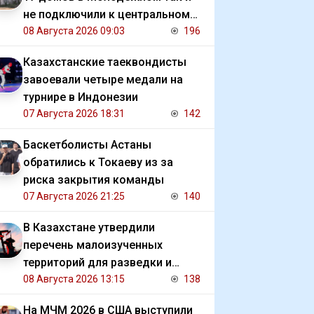
не подключили к центральному
отоплению
08 Августа 2026 09:03
196
Казахстанские таеквондисты
завоевали четыре медали на
турнире в Индонезии
07 Августа 2026 18:31
142
Баскетболисты Астаны
обратились к Токаеву из за
риска закрытия команды
07 Августа 2026 21:25
140
В Казахстане утвердили
перечень малоизученных
территорий для разведки и
добычи углеводородов
08 Августа 2026 13:15
138
На МЧМ 2026 в США выступили