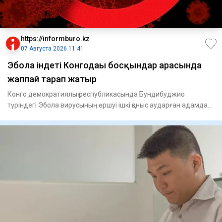
https://informburo.kz
07 Августа 2026 11:41
Эбола індеті Конгодағы босқындар арасында
жаппай тарап жатыр
Конго демократиялық республикасында Бундибуджио
түріндегі Эбола вирусының өршуі ішкі қоныс аударған адамдар
тұратын лаг