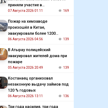
приняли участие в
экологической акции
07 Августа 2026 01:11
169
Пожар на химзаводе
произошёл в Китае,
эвакуировали более 1200
человек
06 Августа 2026 04:56
139
В Атырау полицейский
эвакуировал жителей дома при
пожаре
05 Августа 2026 20:49
139
Костанаец организовал
незаконную выдачу займов под
120 % годовых
06 Августа 2026 13:11
136
Три года насилия, три года