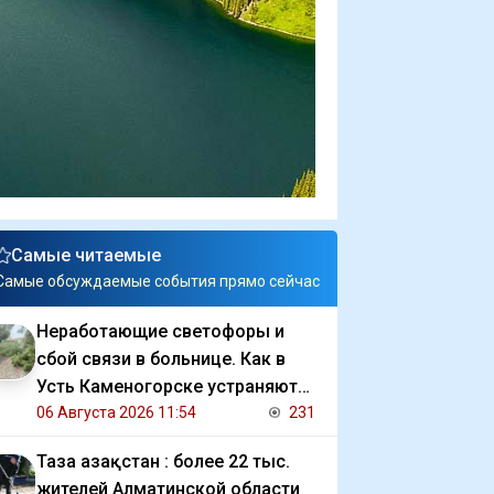
Самые читаемые
Самые обсуждаемые события прямо сейчас
Неработающие светофоры и
сбой связи в больнице. Как в
Усть Каменогорске устраняют
последствия ливня
06 Августа 2026 11:54
231
Таза Қазақстан : более 22 тыс.
жителей Алматинской области