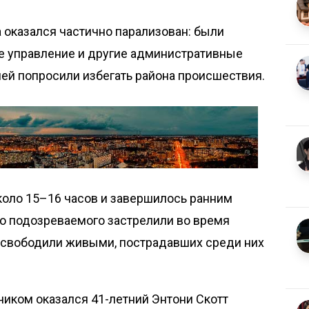
а оказался частично парализован: были
е управление и другие административные
лей попросили избегать района происшествия.
оло 15–16 часов и завершилось ранним
то подозреваемого застрелили во время
освободили живыми, пострадавших среди них
иком оказался 41-летний Энтони Скотт