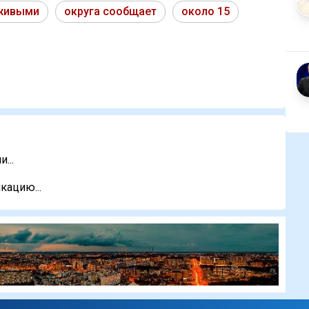
живыми
округа сообщает
около 15
...
кацию...