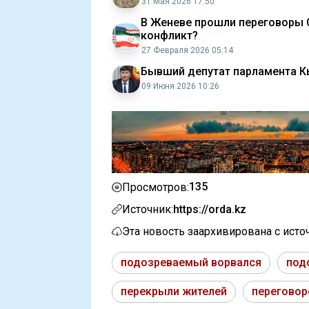
31 Мая 2026 17:50
В Женеве прошли переговоры С
конфликт?
27 Февраля 2026 05:14
Бывший депутат парламента К
09 Июня 2026 10:26
135
Просмотров:
Источник:
https://orda.kz
Эта новость заархивирована с ист
подозреваемый ворвался
под
перекрыли жителей
переговор