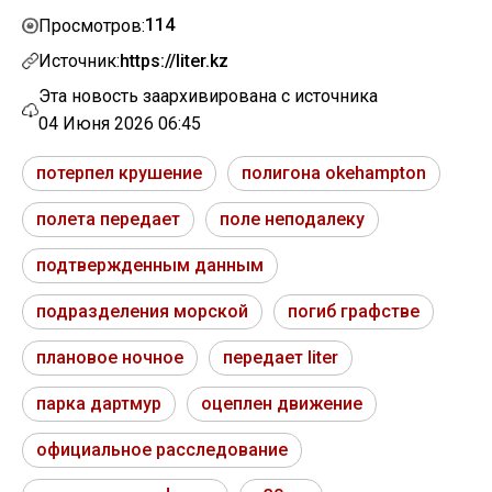
114
Просмотров:
Источник:
https://liter.kz
Эта новость заархивирована с источника
04 Июня 2026 06:45
потерпел крушение
полигона okehampton
полета передает
поле неподалеку
подтвержденным данным
подразделения морской
погиб графстве
плановое ночное
передает liter
парка дартмур
оцеплен движение
официальное расследование