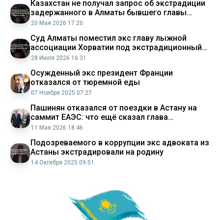
Казахстан не получал запрос об экстрадиции
задержанного в Алматы бывшего главы
Лыжной ассоциации Хорватии Генпрокуратура
20 Мая 2026 17:20
Аналитический интернет журнал Власть
Суд Алматы поместил экс главу лыжной
ассоциации Хорватии под экстрадиционный
арест на год Аналитический интернет журнал
28 Июля 2026 16:31
Власть
Осужденный экс президент Франции
отказался от тюремной еды
07 Ноября 2025 07:27
Пашинян отказался от поездки в Астану на
саммит ЕАЭС: что ещё сказал глава
правительства
11 Мая 2026 18:46
Подозреваемого в коррупции экс адвоката из
Астаны экстрадировали на родину
14 Октября 2025 09:51