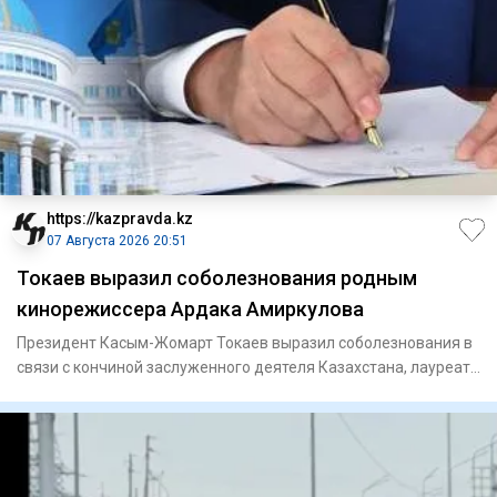
https://kazpravda.kz
07 Августа 2026 20:51
Токаев выразил соболезнования родным
кинорежиссера Ардака Амиркулова
Президент Касым-Жомарт Токаев выразил соболезнования в
связи с кончиной заслуженного деятеля Казахстана, лауреата
Госуд