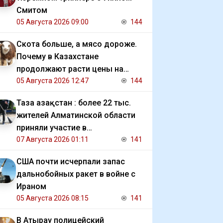
Смитом
05 Августа 2026 09:00
144
Скота больше, а мясо дороже.
Почему в Казахстане
продолжают расти цены на
баранину и конину
05 Августа 2026 12:47
144
Таза Қазақстан : более 22 тыс.
жителей Алматинской области
приняли участие в
экологической акции
07 Августа 2026 01:11
141
США почти исчерпали запас
дальнобойных ракет в войне с
Ираном
05 Августа 2026 08:15
141
В Атырау полицейский