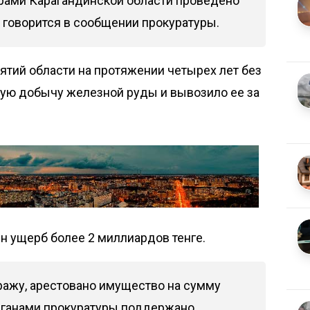
рами Карагандинской области проведено
 говорится в сообщении прокуратуры.
иятий области на протяжении четырех лет без
ую добычу железной руды и вывозило ее за
ен ущерб более 2 миллиардов тенге.
ражу, арестовано имущество на сумму
рганами прокуратуры поддержано