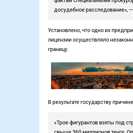
фактам специальными прокуро
досудебное расследование», —
Установлено, что одно из предпр
лицензии осуществляло незаконн
границу.
В результате государству причин
«Трое фигурантов взяты под ст
свыше 360 миллионов тенге. О