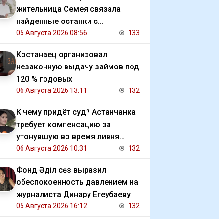
жительница Семея связала
найденные останки с
исчезновением отца
05 Августа 2026 08:56
133
Костанаец организовал
незаконную выдачу займов под
120 % годовых
06 Августа 2026 13:11
132
К чему придёт суд? Астанчанка
требует компенсацию за
утонувшую во время ливня
иномарку
06 Августа 2026 10:31
132
Фонд Әділ сөз выразил
обеспокоенность давлением на
журналиста Динару Егеубаеву
05 Августа 2026 16:12
132