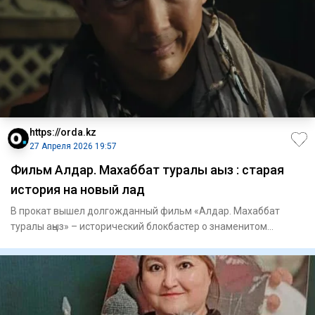
https://orda.kz
27 Апреля 2026 19:57
Фильм Алдар. Махаббат туралы аңыз : старая
история на новый лад
В прокат вышел долгожданный фильм «Алдар. Махаббат
туралы аңыз» – исторический блокбастер о знаменитом
фольклорном геро