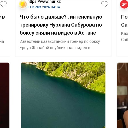
https://www.nur.kz
01 Июня 2026 04:34
 в
Что было дальше? : интенсивную
По
тренировку Нурлана Сабурова по
Са
боксу сняли на видео в Астане
Каз
Саб
на
Известный казахстанский тренер по боксу
Бат
ами
Ернур Жанабай опубликовал видео в
июн
Instagram, на кадрах которого он проводит
зан