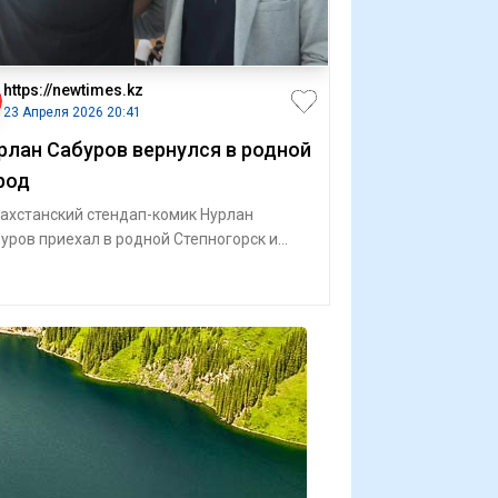
https://newtimes.kz
23 Апреля 2026 20:41
рлан Сабуров вернулся в родной
род
ахстанский стендап-комик Нурлан
уров приехал в родной Степногорск и
вился на международном турнире по
су пам