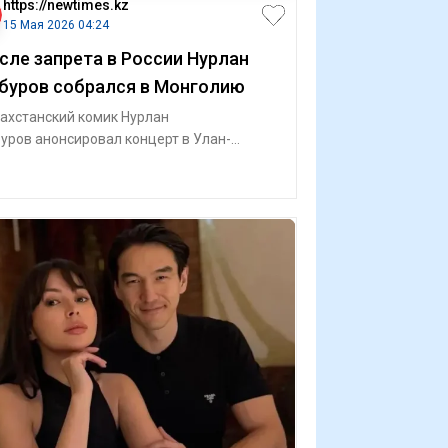
https://newtimes.kz
15 Мая 2026 04:24
сле запрета в России Нурлан
буров собрался в Монголию
ахстанский комик Нурлан
уров анонсировал концерт в Улан-
оре. Выступление запланировано на 20
я, передает ИА