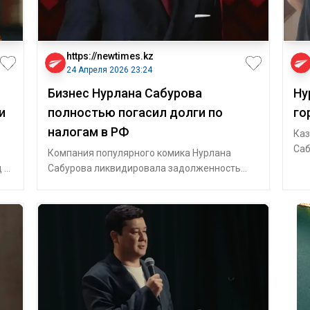
https://newtimes.kz
24 Апреля 2026 23:24
Бизнес Нурлана Сабурова
Ну
и
полностью погасил долги по
го
налогам в РФ
Каз
Саб
Компания популярного комика Нурлана
поя
 в
Сабурова ликвидировала задолженность
бок
перед налоговыми органами Российской
Федерации,