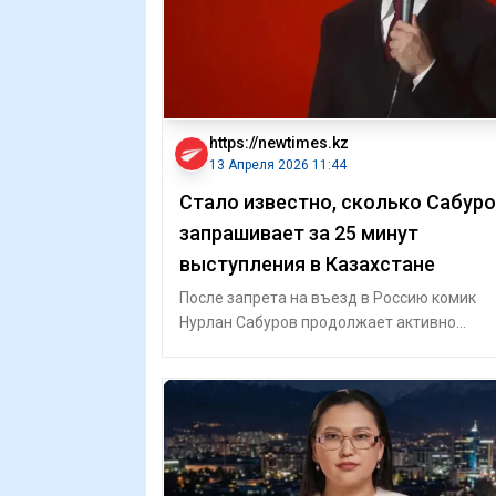
https://newtimes.kz
13 Апреля 2026 11:44
Стало известно, сколько Сабур
запрашивает за 25 минут
выступления в Казахстане
После запрета на въезд в Россию комик
Нурлан Сабуров продолжает активно
работать в Казахстане и выступает на
закрытых ме