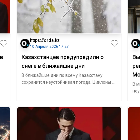
https://orda.kz
10 Апреля 2026 17:27
ов
Казахстанцев предупредили о
Вы
снеге в ближайшие дни
ре
Мо
В ближайшие дни по всему Казахстану
сохранится неустойчивая погода. Циклоны и
В м
антициклоны будут часто сменять друг друг
неу
уча
Орг