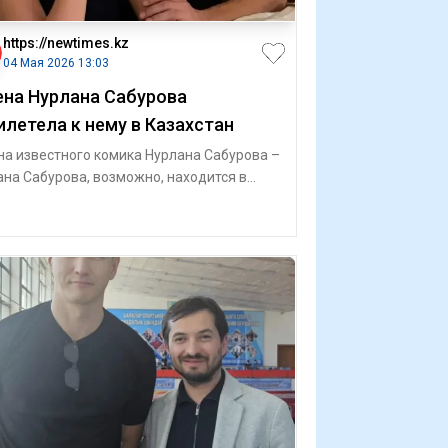
https://newtimes.kz
04 Мая 2026 13:03
на Нурлана Сабурова
илетела к нему в Казахстан
а известного комика Нурлана Сабурова –
на Сабурова, возможно, находится в
ахстане, передает ИА «NewTimes.kz». Д