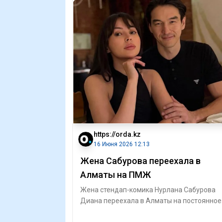
https://orda.kz
16 Июня 2026 12:13
Жена Сабурова переехала в
Алматы на ПМЖ
Жена стендап-комика Нурлана Сабурова
Диана переехала в Алматы на постоянное
место жительства, сообщает Orda.kz. Она 