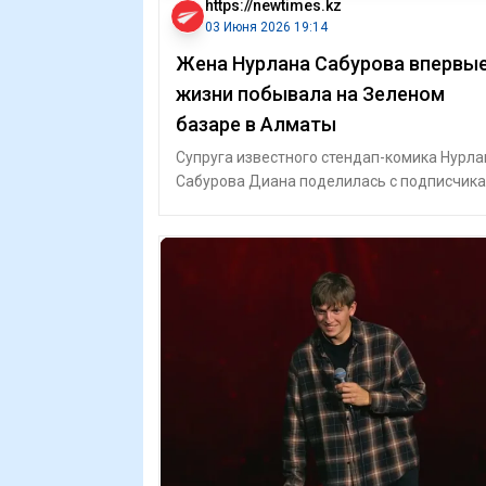
https://newtimes.kz
03 Июня 2026 19:14
Жена Нурлана Сабурова впервые
жизни побывала на Зеленом
базаре в Алматы
Супруга известного стендап-комика Нурла
Сабурова Диана поделилась с подписчик
необычной прогулкой по Зеленому базар