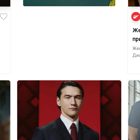
Же
пр
Жен
Диа
Каз
ью