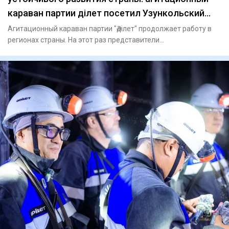
караван партии Әділет посетил Узункольский
район
Агитационный караван партии "Әділет" продолжает работу в
регионах страны. На этот раз представители
республиканского пр