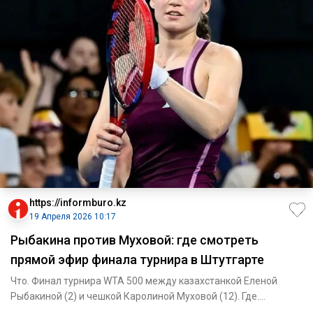
https://informburo.kz
19 Апреля 2026 10:17
Рыбакина против Муховой: где смотреть
прямой эфир финала турнира в Штутгарте
Что. Финал турнира WTA 500 между казахстанкой Еленой
Рыбакиной (2) и чешкой Каролиной Муховой (12). Где.
Штутгарт, Герм