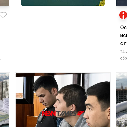
Ос
ис
с 
24 
обр
оро
обр