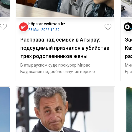
https://newtimes.kz
28 Мая 2026 12:59
Расправа над семьей в Атырау:
За
подсудимый признался в убийстве
Ка
трех родственников жены
ра
В атырауском суде прокурор Мирас
Мин
Бауржанов подробно озвучил версию
Ерс
следствия по делу Султана Сарсемалиева,
раз
которого обви