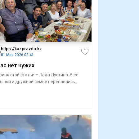
https://kazpravda.kz
01 Мая 2026 03:41
нас нет чужих
оиня этой статьи – Лада Лустина. В ее
ьшой и дружной семье переплелись
ьбы представителей разных народов. А и