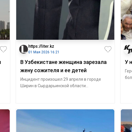
https://liter.kz
01 Мая 2026 16:21
я
В Узбекистане женщина зарезала
У 
жену сожителя и ее детей
Гер
бол
Инцидент произошел 29 апреля в городе
суд
Ширин в Сырдарьинской области
Узбекистана, передает Liter.kz со ссылкой
на Kun.uz