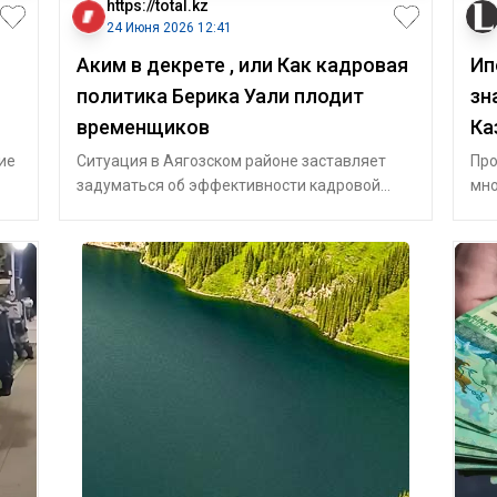
https://total.kz
24 Июня 2026 12:41
Аким в декрете , или Как кадровая
Ип
политика Берика Уали плодит
зн
временщиков
Ка
ие
Ситуация в Аягозском районе заставляет
Про
задуматься об эффективности кадровой
мно
но
политики руководства области Абай. Г
сде
м