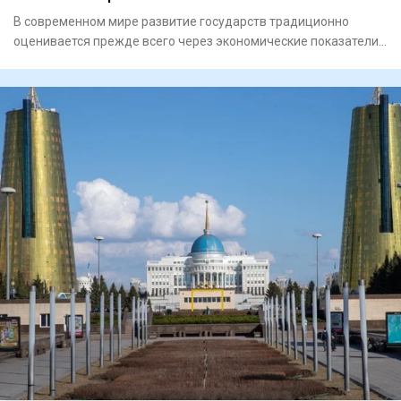
В современном мире развитие государств тради­цион­но
оценивается преж­де всего через экономические показатели,
такие к