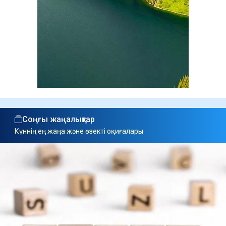
Соңғы жаңалықтар
Күннің ең жаңа және өзекті оқиғалары