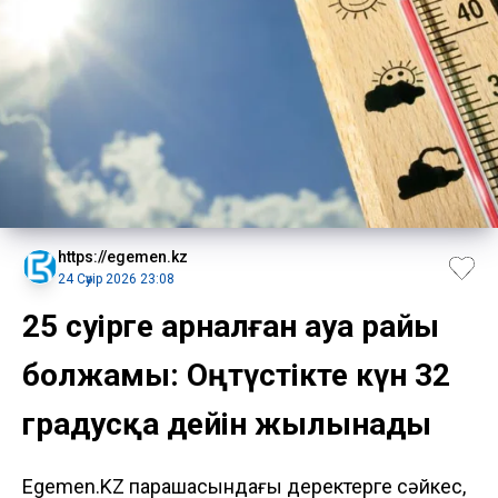
https://egemen.kz
24 Сәуір 2026 23:08
25 сәуірге арналған ауа райы
болжамы: Оңтүстікте күн 32
градусқа дейін жылынады
Egemen.KZ парақшасындағы деректерге сәйкес,