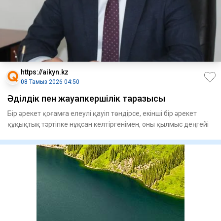
https://aikyn.kz
08 Тамыз 2026 04:50
Әділдік пен жауапкершілік таразысы
Бір әрекет қоғамға елеулі қауіп төндірсе, екінші бір әрекет
құқықтық тәртіпке нұқсан келтіргенімен, оны қылмыс деңгейі