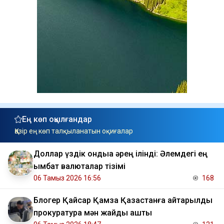
Ең көп оқылғандар
Қазір ең көп талқыланатын оқиғалар
Доллар үздік ондыққа әрең ілінді: Әлемдегі ең
қымбат валюталар тізімі
06 Тамыз 2026 16:56
168
Блогер Қайсар Қамза Қазақстанға қайтарылды
прокуратура мән жайды ашты