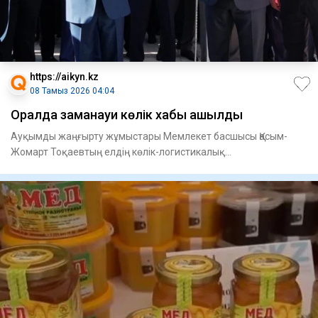
https://aikyn.kz
08 Тамыз 2026 04:04
Оралда заманауи көлік хабы ашылды
Ауқымды жаңғырту жұмыстары Мемлекет басшысы Қасым-
Жомарт Тоқаевтың елдің көлік-логистикалық
инфрақұрылымын дамыту жөні