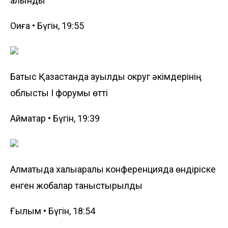
алынды
Оқиға • Бүгін, 19:55
Батыс Қазақстанда ауылдық округ әкімдерінің
облыстық I форумы өтті
Аймақтар • Бүгін, 19:39
Алматыда халықаралық конференцияда өндіріске
енген жобалар таныстырылды
Ғылым • Бүгін, 18:54