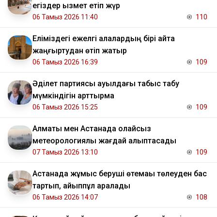
егіздер қызмет етіп жүр
06 Тамыз 2026 11:40
110
Еліміздегі ежелгі қалалардың бірі қайта
жаңғыртудан өтіп жатыр
06 Тамыз 2026 16:39
109
Әділет партиясы ауылдағы табыс табу
мүмкіндігін арттырмақ
06 Тамыз 2026 15:25
109
Алматы мен Астанада қолайсыз
метеорологиялық жағдай қалыптасады
07 Тамыз 2026 13:10
109
Астанада жұмыс беруші өтемақы төлеуден бас
тартып, айыппұл арқалады
06 Тамыз 2026 14:07
108