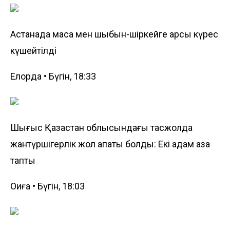
Астанада маса мен шыбын-шіркейге қарсы күрес
күшейтілді
Елорда • Бүгін, 18:33
Шығыс Қазақстан облысындағы тасжолда
жантүршігерлік жол апаты болды: Екі адам қаза
тапты
Оқиға • Бүгін, 18:03