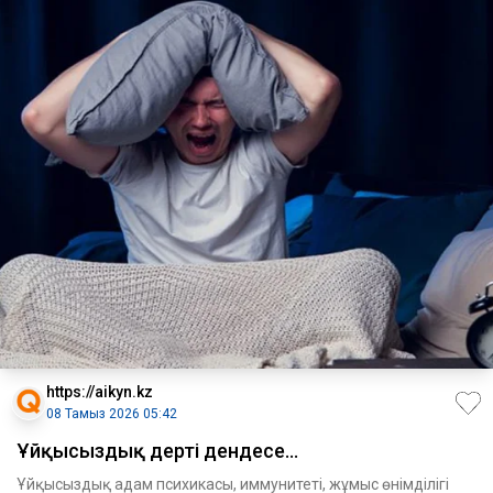
https://aikyn.kz
08 Тамыз 2026 05:42
Ұйқысыздық дерті дендесе...
Ұйқысыздық адам психикасы, иммунитеті, жұмыс өнімділігі