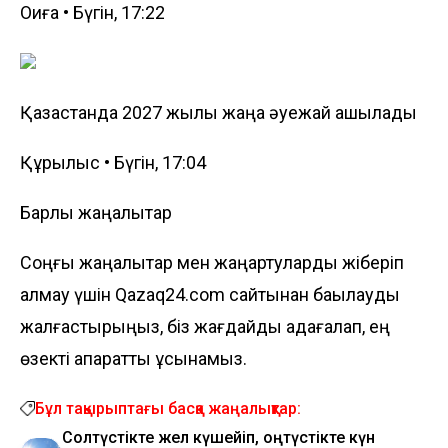
Оқиға • Бүгін, 17:22
Қазақстанда 2027 жылы жаңа әуежай ашылады
Құрылыс • Бүгін, 17:04
Барлық жаңалықтар
Соңғы жаңалықтар мен жаңартуларды жіберіп
алмау үшін Qazaq24.com сайтынан бақылауды
жалғастырыңыз, біз жағдайды қадағалап, ең
өзекті ақпаратты ұсынамыз.
Бұл тақырыптағы басқа жаңалықтар:
Солтүстікте жел күшейіп, оңтүстікте күн