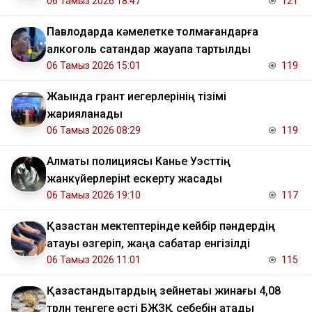
06 Тамыз 2026 18:47
121
Павлодарда кәмелетке толмағандарға
алкоголь сатқандар жауапқа тартылды
06 Тамыз 2026 15:01
119
Жақында грант иегерлерінің тізімі
жарияланады
06 Тамыз 2026 08:29
119
Алматы полициясы Канье Уэсттің
жанкүйерлерінt ескерту жасады
06 Тамыз 2026 19:10
117
Қазақстан мектептерінде кейбір пәндердің
атауы өзгеріп, жаңа сабақтар енгізілді
06 Тамыз 2026 11:01
115
Қазақстандықтардың зейнетақы жинағы 4,08
трлн теңгеге өсті БЖЗҚ себебін атады