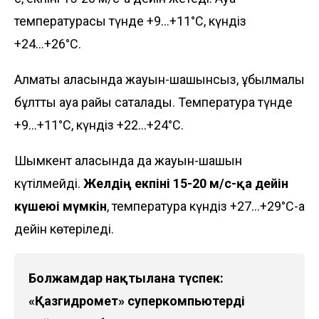
температурасы түнде +9...+11°C, күндіз
+24...+26°C.
Алматы қаласында жауын-шашынсыз, құбылмалы
бұлтты ауа райы сақталады. Температура түнде
+9...+11°C, күндіз +22...+24°C.
Шымкент қаласында да жауын-шашын
күтілмейді.
Желдің екпіні 15-20 м/с-қа дейін
күшеюі мүмкін
, температура күндіз +27...+29°C-қа
дейін көтеріледі.
Болжамдар нақтылана түспек:
«Қазгидромет» суперкомпьютерді