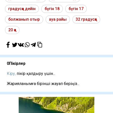
градусқа дейін
бүгін 18
бүгін 17
болжанып отыр
ауа райы
32 градусқа
20 қа
0
Пікірлер
Кіру,
пікір қалдыру үшін...
Жарияланымға бірінші жауап беріңіз...