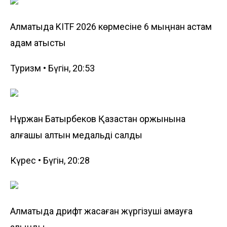
Алматыда KITF 2026 көрмесіне 6 мыңнан астам
адам қатысты
Туризм • Бүгін, 20:53
Нұржан Батырбеков Қазақстан қоржынына
алғашқы алтын медальді салды
Күрес • Бүгін, 20:28
Алматыда дрифт жасаған жүргізуші қамауға