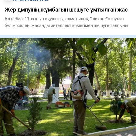
Жер дүмпуінің жұмбағын шешуге ұмтылған жас
Ал небәрі 11-сынып оқушысы, алматылық Әлихан Ғатаулин
бұл мәселені жасанды интеллект көмегімен шешуге талпынып
жүр. Бі