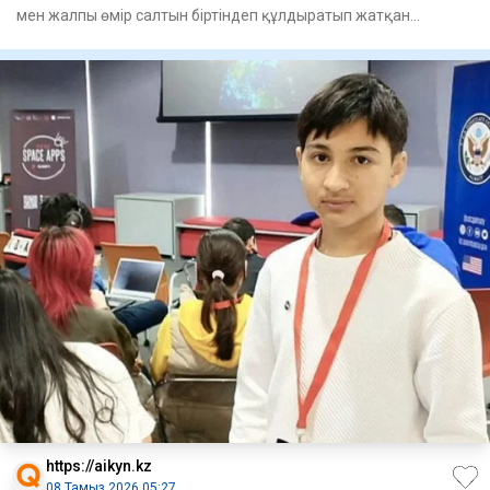
мен жалпы өмір салтын біртіндеп құлдыратып жатқан
ғасырдың үнс
https://aikyn.kz
08 Тамыз 2026 05:27