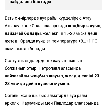
пайдалана бастады
Батыс өңірлерде ауа райы күрделірек. Ақтау,
Атырау және Орал қалаларында
жаңбыр жауып,
найзағай болады
, жел екпіні 15-20 м/с-қа дейін
жетеді. Оралда күндізгі температура +9...+11°C
шамасында болады.
Солтүстік өңірлерде де жауын-шашын
болжанып отыр. Петропавл қаласында
найзағайлы жаңбыр жауып, желдің екпіні 23-
28 м/с-қа дейін күшеюі мүмкін
.
Орталық және шығыс аймақтарда ауа райы
әркелкі. Қарағанды мен Павлодар қалаларында