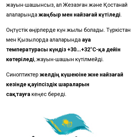
жауын-шашынсыз, ал Жезқазған және Қостанай
қалаларында
жаңбыр мен найзағай күтіледі
.
Оңтүстік өңірлерде күн жылы болады. Түркістан
мен Қызылорда қалаларында
ауа
температурасы күндіз +30...+32°C-қа дейін
көтеріледі
, жауын-шашын күтілмейді.
Синоптиктер
желдің күшеюіне және найзағай
кезінде
қауіпсіздік шараларын
сақтауға
кеңес береді.