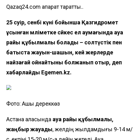
Qazaq24.com ақпарат таратты..
25 сәуір, сенбі күні бойынша Қазгидромет
ұсынған мәліметке сәйкес ел аумағында ауа
райы құбылмалы болады – солтүстік пен
батыста жауын-шашын, кей жерлерде
найзағай ойнайтыны болжанып отыр, деп
хабарлайды
Egemen.kz
.
Фото: Ашық дереккөз
Астана қаласында
ауа райы құбылмалы,
жаңбыр жауады
, желдің жылдамдығы 9-14 м/
с, екпіні 15-20 м/с-қа дейін жетеді. Ауа