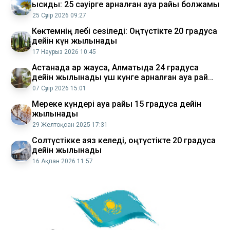
ысиды: 25 сәуірге арналған ауа райы болжамы
25 Сәуір 2026 09:27
Көктемнің лебі сезіледі: Оңтүстікте 20 градусқа
дейін күн жылынады
17 Наурыз 2026 10:45
Астанада қар жауса, Алматыда 24 градусқа
дейін жылынады үш күнге арналған ауа райы
болжамы
07 Сәуір 2026 15:01
Мереке күндері ауа райы 15 градусқа дейін
жылынады
29 Желтоқсан 2025 17:31
Солтүстікке аяз келеді, оңтүстікте 20 градусқа
дейін жылынады
16 Ақпан 2026 11:57