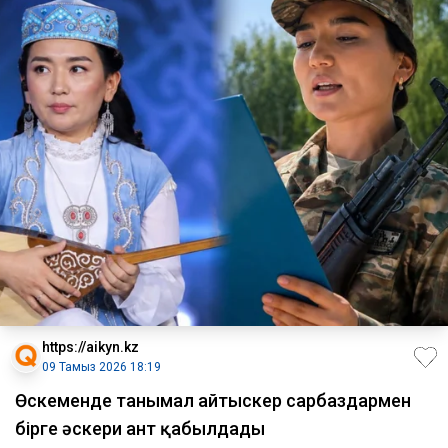
https://aikyn.kz
09 Тамыз 2026 18:19
Өскеменде танымал айтыскер сарбаздармен
бірге әскери ант қабылдады