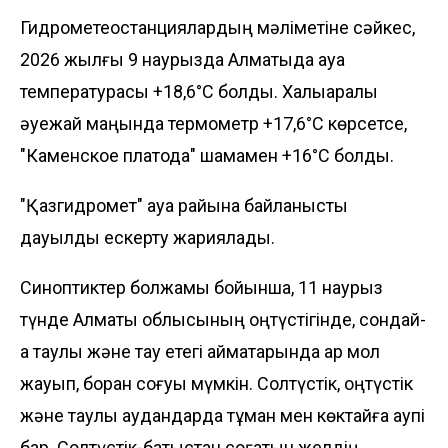
Гидрометеостанциялардың мәліметіне сәйкес,
2026 жылғы 9 наурызда Алматыда ауа
температурасы +18,6°С болды. Халықаралық
әуежай маңында термометр +17,6°С көрсетсе,
"Каменское платода" шамамен +16°С болды.
"Қазгидромет" ауа райына байланысты
дауылды ескерту жариялады.
Синоптиктер болжамы бойынша, 11 наурыз
түнде Алматы облысының оңтүстігінде, сондай-
ақ таулы және тау етегі аймақтарында қар мол
жауып, боран соғуы мүмкін. Солтүстік, оңтүстік
және таулы аудандарда тұман мен көктайғақ қаупі
бар. Солтүстік-батыстан соғатын желдің