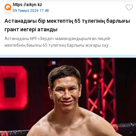
https://aikyn.kz
09 Тамыз 2026 17:48
Астанадағы бір мектептің 65 түлегінің барлығы
грант иегері атанды
Астанадағы №9 «Зерде» мамандандырылған лицей-
мектебінің биылғы 65 түлегінің барлығы жоғары оқу
орындарында тегін білім