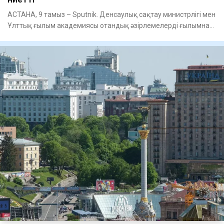
АСТАНА, 9 тамыз – Sputnik. Денсаулық сақтау министрлігі мен
Ұлттық ғылым академиясы отандық әзірлемелерді ғылымнан
тәжір