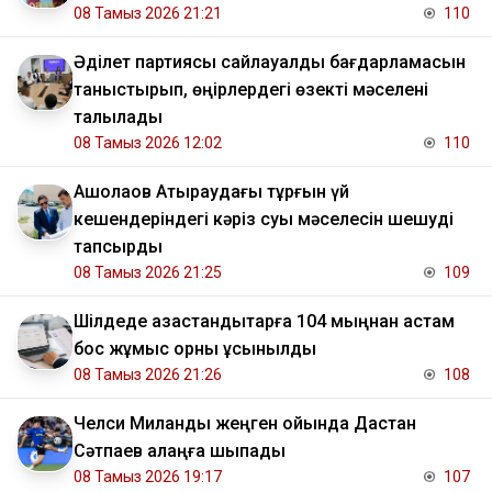
08 Тамыз 2026 21:21
110
Әділет партиясы сайлауалды бағдарламасын
таныстырып, өңірлердегі өзекті мәселені
талқылады
08 Тамыз 2026 12:02
110
​Ақшолақов Атыраудағы тұрғын үй
кешендеріндегі кәріз суы мәселесін шешуді
тапсырды
08 Тамыз 2026 21:25
109
​Шілдеде қазақстандықтарға 104 мыңнан астам
бос жұмыс орны ұсынылды
08 Тамыз 2026 21:26
108
Челси Миланды жеңген ойында Дастан
Сәтпаев алаңға шықпады
08 Тамыз 2026 19:17
107