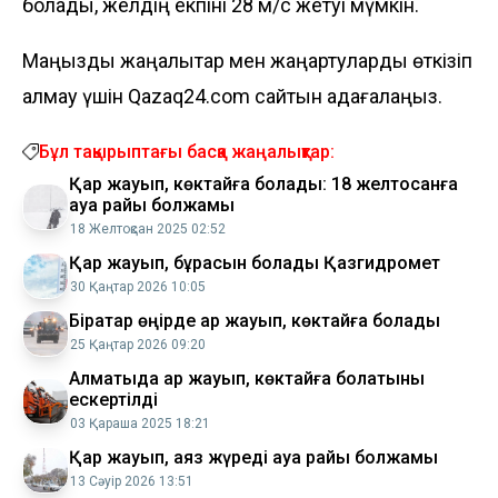
болады, желдің екпіні 28 м/с жетуі мүмкін.
Маңызды жаңалықтар мен жаңартуларды өткізіп
алмау үшін Qazaq24.com сайтын қадағалаңыз.
Бұл тақырыптағы басқа жаңалықтар:
Қар жауып, көктайғақ болады: 18 желтоқсанға
ауа райы болжамы
18 Желтоқсан 2025 02:52
Қар жауып, бұрқасын болады Қазгидромет
30 Қаңтар 2026 10:05
Бірқатар өңірде қар жауып, көктайғақ болады
25 Қаңтар 2026 09:20
Алматыда қар жауып, көктайғақ болатыны
ескертілді
03 Қараша 2025 18:21
Қар жауып, аяз жүреді ауа райы болжамы
13 Сәуір 2026 13:51