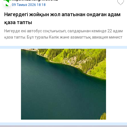
09 Тамыз 2026 18:18
Нигердегі жойқын жол апатынан ондаған адам
қаза тапты
Нигерде екі автобус соқтығысып, салдарынан кемінде 22 адам
қаза тапты. Бұл туралы Көлік және азаматтық авиация минист