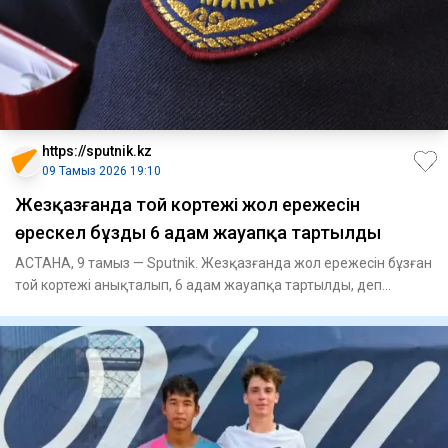
https://sputnik.kz
09 Тамыз 2026 19:10
Жезқазғанда той кортежі жол ережесін
өрескел бұзды 6 адам жауапқа тартылды
АСТАНА, 9 тамыз — Sputnik. Жезқазғанда жол ережесін бұзған
той кортежі анықталып, 6 адам жауапқа тартылды, деп
хабарлайд