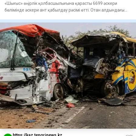
«Шығыс» өңірлік қолбасшылығына қарасты 6699 әскери
бөлімінде әскери ант қабылдау рәсімі өтті. Отан алдындағы
қасиетті
https://kaz.tengrinews.kz