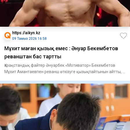
https://aikyn.kz
09 Тамыз 2026 16:58
Мұхит маған қызық емес : Әнуар Бекембетов
реванштан бас тартты
Қазақстандық файтер Әнуарбек «Мотиватор» Бекембетов
Мұхит Амантаевпен реванш өткізуге қызықпайтынын айтты, –
деп хабар