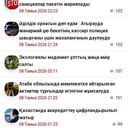
санкциялар пакетін жариялады
08 Тамыз 2026 22:23
102
Әділдік орнасын деп едім : Атырауда
жанармай құю бекетінің кассирі полиция
шақырғаны үшін жазаланғанын даулауда
08 Тамыз 2026 21:24
102
Экологиялық мәдениет ұлттың жаңа өмір
салты
08 Тамыз 2026 05:11
101
​Ақтөбе облысында мемлекетке қайтарылған
активтер тұрғындар игілігіне жұмсалуда
08 Тамыз 2026 21:25
101
Қазақстанда аккредиттеу цифрландырылып
жатыр
08 Тамыз 2026 01:23
99