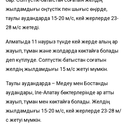
жылдамдығы оңтүстік пен шығыс өңірде,
таулы аудандарда 15-20 м/с, кей жерлерде 23-
28 м/с жетеді.
Алматыда 11 наурыз түнде кей жерде қалың қар
жауып, тұман және жолдарда көктайғақ болады
деп күтілуде. Солтүстік-батыстан соғатын
желдің жылдамдығы 15 м/с жетуі мүмкін.
Таулы аудандарда – Медеу мен Бостандық
аудандары, Іле-Алатау бөктерлерінде қар қатты
жауып, тұман мен көктайғақ болады. Желдің
жылдамдығы 15-20 м/с, кей жерлерде 23-28 м/
с жетуі мүмкін.