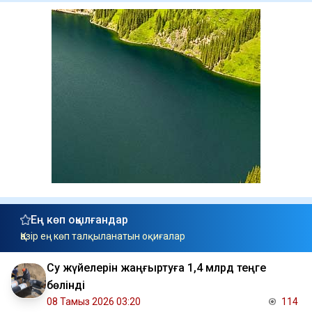
Ең көп оқылғандар
Қазір ең көп талқыланатын оқиғалар
Су жүйелерін жаңғыртуға 1,4 млрд теңге
бөлінді
08 Тамыз 2026 03:20
114