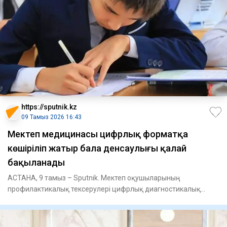
https://sputnik.kz
09 Тамыз 2026 16:43
Мектеп медицинасы цифрлық форматқа
көшіріліп жатыр бала денсаулығы қалай
бақыланады
АСТАНА, 9 тамыз – Sputnik. Мектеп оқушыларының
профилактикалық тексерулері цифрлық диагностикалық
жабдықтарды пайдалану