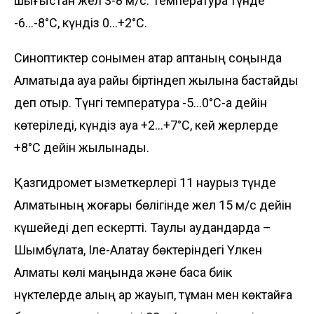
шығыстан жел 3-8 м/с. Температура түнде
-6…-8°С, күндіз 0…+2°С.
Синоптиктер сонымен қатар аптаның соңында
Алматыда ауа райы біртіндеп жылына бастайды
деп отыр. Түнгі температура -5…0°С-қа дейін
көтеріледі, күндіз ауа +2…+7°С, кей жерлерде
+8°С дейін жылынады.
Қазгидромет қызметкерлері 11 наурыз түнде
Алматының жоғары бөлігінде жел 15 м/с дейін
күшейеді деп ескертті. Таулы аудандарда –
Шымбұлақта, Іле-Алатау бөктеріндегі Үлкен
Алматы көлі маңында және басқа биік
нүктелерде қалың қар жауып, тұман мен көктайғақ