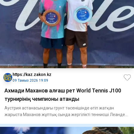
https://kaz.zakon.kz
09 Тамыз 2026 19:09
Ахмади Маханов алғаш рет World Tennis J100
турнирінің чемпионы атанды
Аустрия астанасындағы грунт төсенішінде өтіп жатқан
жарыста Маханов жұптық сында жергілікті теннисші Леандер
Таубермен