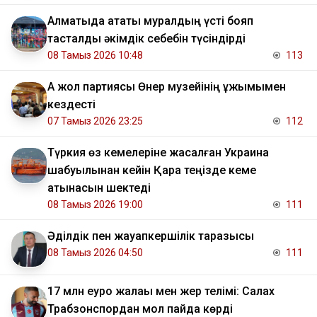
Алматыда атақты муралдың үсті бояп
тасталды әкімдік себебін түсіндірді
08 Тамыз 2026 10:48
113
Ақ жол партиясы Өнер музейінің ұжымымен
кездесті
07 Тамыз 2026 23:25
112
Түркия өз кемелеріне жасалған Украина
шабуылынан кейін Қара теңізде кеме
қатынасын шектеді
08 Тамыз 2026 19:00
111
Әділдік пен жауапкершілік таразысы
08 Тамыз 2026 04:50
111
17 млн еуро жалақы мен жер телімі: Салах
Трабзонспордан мол пайда көрді