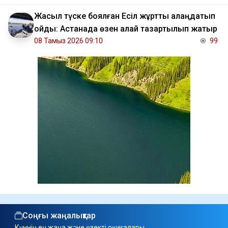
Жасыл түске боялған Есіл жұртты алаңдатып
қойды: Астанада өзен қалай тазартылып жатыр
08 Тамыз 2026 09:10
99
Соңғы жаңалықтар
Күннің ең жаңа және өзекті оқиғалары