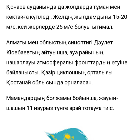
Қонаев ауданында да жолдарда тұман мен
көктайғақ күтіледі. Желдің жылдамдығы 15-20
м/с, кей жерлерде 25 м/с болуы ықтимал.
Алматы мен облыстың синоптигі Дәулет
Кісебаевтың айтуынша, ауа райының
нашарлауы атмосфералық фронттардың өтуіне
байланысты. Қазір циклонның орталығы
Қостанай облысында орналасқан.
Мамандардың болжамы бойынша, жауын-
шашын 11 наурыз түнге қарай тоқтауға тиіс.