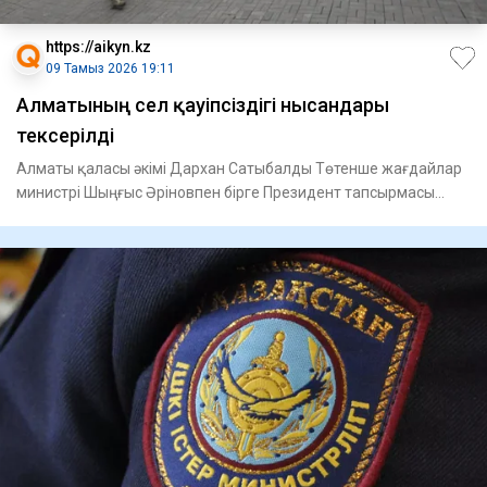
https://aikyn.kz
09 Тамыз 2026 19:11
Алматының сел қауіпсіздігі нысандары
тексерілді
Алматы қаласы әкімі Дархан Сатыбалды Төтенше жағдайлар
министрі Шыңғыс Әріновпен бірге Президент тапсырмасы
бойынша Ал