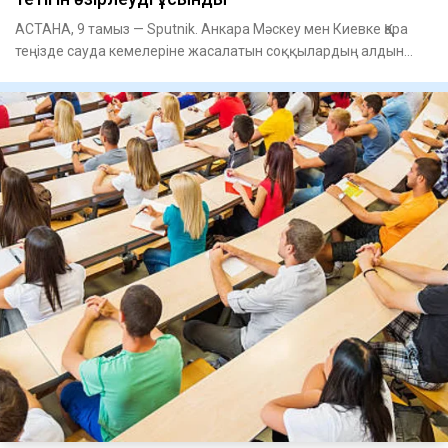
АСТАНА, 9 тамыз — Sputnik. Анкара Мәскеу мен Киевке Қара
теңізде сауда кемелеріне жасалатын соққылардың алдын
алуға мүмк