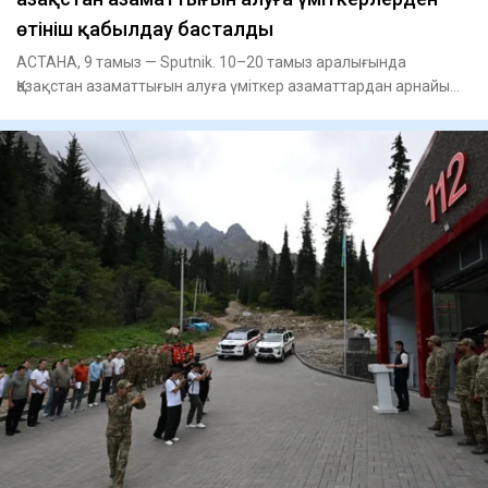
өтініш қабылдау басталды
АСТАНА, 9 тамыз — Sputnik. 10–20 тамыз аралығында
Қазақстан азаматтығын алуға үміткер азаматтардан арнайы
тестілеуге өті