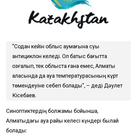
"Содан кейін облыс аумағына суық
антициклон келеді. Ол батыс бағытта
қозғалып, тек облыста ғана емес, Алматы
қаласында да ауа температурасының күрт
төмендеуіне себеп болады", – деді Дәулет
Кісебаев.
Синоптиктердің болжамы бойынша,
Алматыдағы ауа райы келесі күндері былай
болады: