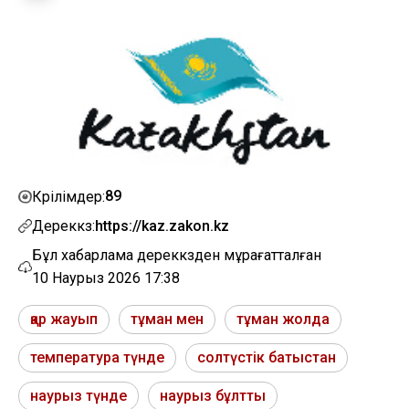
89
Көрілімдер:
Дереккөз:
https://kaz.zakon.kz
Бұл хабарлама дереккөзден мұрағатталған
10 Наурыз 2026 17:38
қар жауып
тұман мен
тұман жолда
температура түнде
солтүстік батыстан
наурыз түнде
наурыз бұлтты