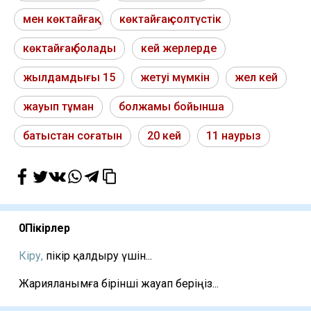
мен көктайғақ
көктайғақ солтүстік
көктайғақ болады
кей жерлерде
жылдамдығы 15
жетуі мүмкін
жел кей
жауып тұман
болжамы бойынша
батыстан соғатын
20 кей
11 наурыз
0
Пікірлер
Кіру,
пікір қалдыру үшін...
Жарияланымға бірінші жауап беріңіз...