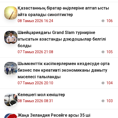
Қазақстанның бірқатар өңірлеріне аптап ыстық
қайта оралады синоптиктер
08 Тамыз 2026 16:24
106
Швейцариядағы Grand Slam турниріне
қатысатын қазақстандық дзюдошылар белгілі
болды
07 Тамыз 2026 21:08
105
Шымкенттік кәсіпкерлермен кездесуде орта
бизнес пен креативті экономиканы дамыту
мәселесі талқыланды
07 Тамыз 2026 20:10
104
Келешегі мол кеніштер
08 Тамыз 2026 08:31
103
Жаңа Зеландия Ресейге қарсы 35 ші