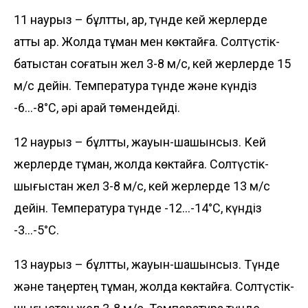
11 наурыз – бұлтты, қар, түнде кей жерлерде
қатты қар. Жолда тұман мен көктайғақ. Солтүстік-
батыстан соғатын жел 3-8 м/с, кей жерлерде 15
м/с дейін. Температура түнде және күндіз
-6…-8°С, әрі қарай төмендейді.
12 наурыз – бұлтты, жауын-шашынсыз. Кей
жерлерде тұман, жолда көктайғақ. Солтүстік-
шығыстан жел 3-8 м/с, кей жерлерде 13 м/с
дейін. Температура түнде -12…-14°С, күндіз
-3…-5°С.
13 наурыз – бұлтты, жауын-шашынсыз. Түнде
және таңертең тұман, жолда көктайғақ. Солтүстік-