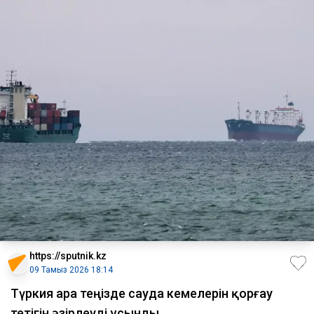
https://sputnik.kz
09 Тамыз 2026 18:14
Түркия Қара теңізде сауда кемелерін қорғау
тетігін әзірлеуді ұсынды