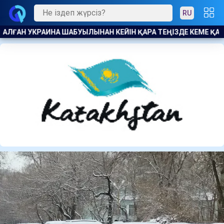
RU
ЗДЕ КЕМЕ ҚАТЫНАСЫН ШЕКТЕДІ
ӘДІЛДІК ПЕН ЖАУАПКЕРШІЛ