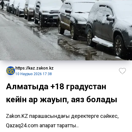
https://kaz.zakon.kz
10 Наурыз 2026 17:38
Алматыда +18 градустан
кейін қар жауып, аяз болады
Zakon.KZ парақшасындағы деректерге сәйкес,
Qazaq24.com ақпарат таратты..