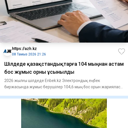
https://azh.kz
08 Тамыз 2026 21:26
​Шілдеде қазақстандықтарға 104 мыңнан астам
бос жұмыс орны ұсынылды
2026 жылғы шілдеде Enbek.kz Электрондық еңбек
биржасында жұмыс берушілер 104,6 мың бос орын жарияласа,
жұмыс іздеушілер