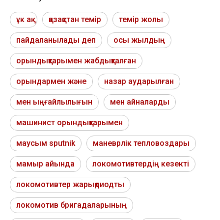
ұк ақ
қазақстан темір
темір жолы
пайдаланылады деп
осы жылдың
орындықтарымен жабдықталған
орындармен және
назар аударылған
мен ыңғайлылығын
мен айналарды
машинист орындықтарымен
маусым sputnik
маневрлік тепловоздары
мамыр айында
локомотивтердің кезекті
локомотивтер жарықдиодты
локомотив бригадаларының