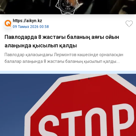
https://aikyn.kz
09 Тамыз 2026 00:58
Павлодарда 8 жастағы баланың аяғы ойын
алаңында қысылып қалды
Павлодар қаласындағы Лермонтов көшесінде орналасқан
балалар алаңында 8 жастағы баланың қысылып қалды.
Құтқарушылардың