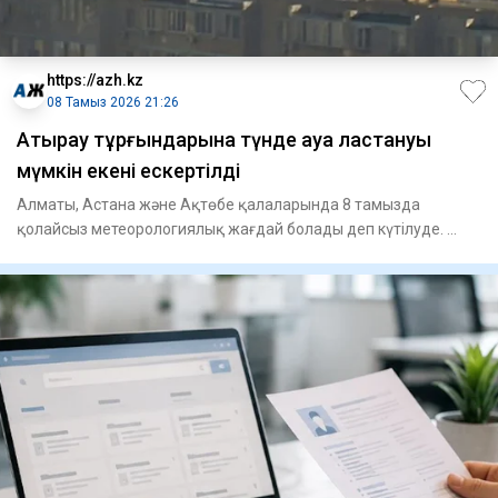
https://azh.kz
08 Тамыз 2026 21:26
Атырау тұрғындарына түнде ауа ластануы
мүмкін екені ескертілді
Алматы, Астана және Ақтөбе қалаларында 8 тамызда
қолайсыз метеорологиялық жағдай болады деп күтілуде.
Атырауда мұндай