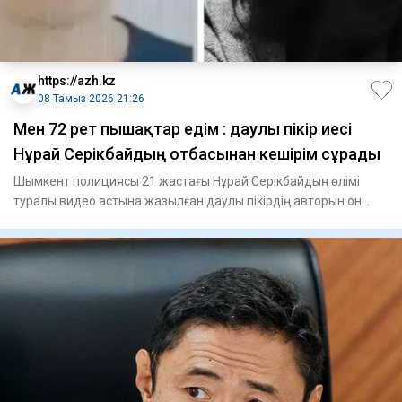
https://azh.kz
08 Тамыз 2026 21:26
Мен 72 рет пышақтар едім : даулы пікір иесі
Нұрай Серікбайдың отбасынан кешірім сұрады
Шымкент полициясы 21 жастағы Нұрай Серікбайдың өлімі
туралы видео астына жазылған даулы пікірдің авторын он
сағатқа же