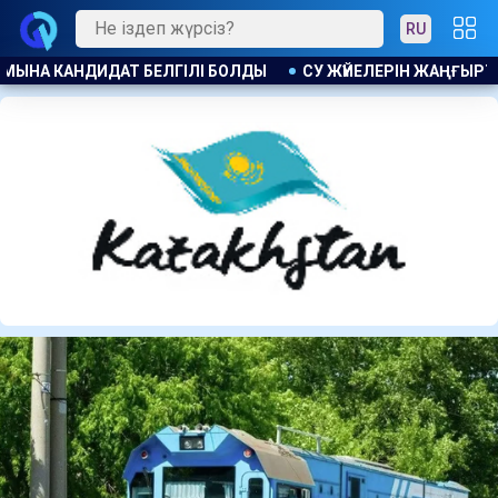
RU
Н ЖАҢҒЫРТУҒА 1,4 МЛРД ТЕҢГЕ БӨЛІНДІ
АҚ ЖОЛ ПАРТИЯС