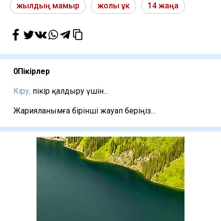
жылдың мамыр
жолы ұк
14 жаңа
0
Пікірлер
Кіру,
пікір қалдыру үшін...
Жарияланымға бірінші жауап беріңіз...