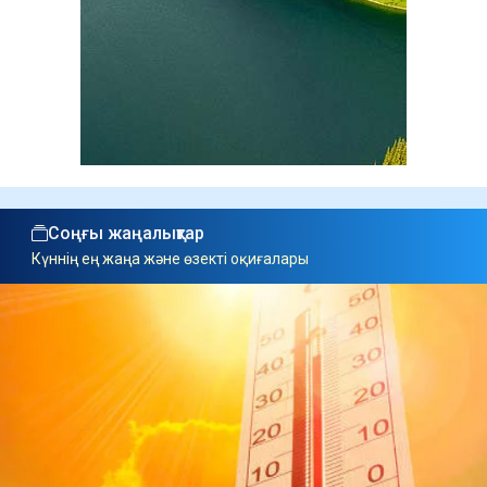
Соңғы жаңалықтар
Күннің ең жаңа және өзекті оқиғалары