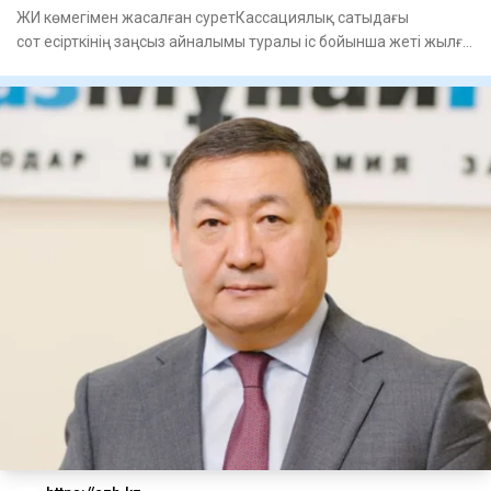
ЖИ көмегімен жасалған суретКассациялық сатыдағы
сот есірткінің заңсыз айналымы туралы іс бойынша жеті жылға
сотталған А