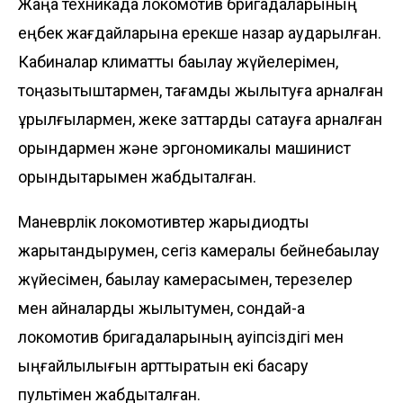
Жаңа техникада локомотив бригадаларының
еңбек жағдайларына ерекше назар аударылған.
Кабиналар климатты бақылау жүйелерімен,
тоңазытқыштармен, тағамды жылытуға арналған
құрылғылармен, жеке заттарды сақтауға арналған
орындармен және эргономикалық машинист
орындықтарымен жабдықталған.
Маневрлік локомотивтер жарықдиодты
жарықтандырумен, сегіз камералы бейнебақылау
жүйесімен, бақылау камерасымен, терезелер
мен айналарды жылытумен, сондай-ақ
локомотив бригадаларының қауіпсіздігі мен
ыңғайлылығын арттыратын екі басқару
пультімен жабдықталған.