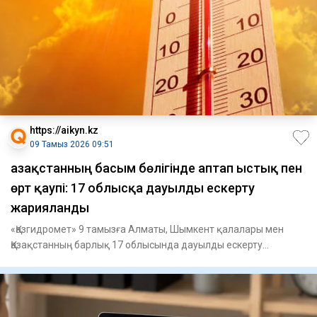
https://aikyn.kz
09 Тамыз 2026 09:51
Қазақстанның басым бөлігінде аптап ыстық пен
өрт қаупі: 17 облысқа дауылды ескерту
жарияланды
«Қазгидромет» 9 тамызға Алматы, Шымкент қалалары мен
Қазақстанның барлық 17 облысында дауылды ескерту
жариялады, – деп