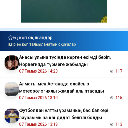
Ең көп оқылғандар
Қазір ең көп талқыланатын оқиғалар
Анасы ұлына түсінде көрген есімді беріп,
Норвегияда түрмеге жабылды
07 Тамыз 2026 14:23
117
Алматы мен Астанада қолайсыз
метеорологиялық жағдай қалыптасады
07 Тамыз 2026 13:10
115
Футболдан ұлттық құраманың бас бапкері
лауазымына кандидат белгілі болды
07 Тамыз 2026 13:18
113