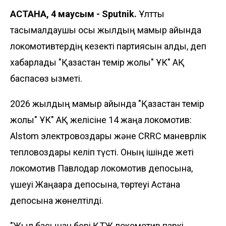
АСТАНА, 4 маусым - Sputnik.
Ұлттық
тасымалдаушы осы жылдың мамыр айында
локомотивтердің кезекті партиясын алды, деп
хабарлады "Қазақстан темір жолы" ҰК" АҚ
баспасөз қызметі.
2026 жылдың мамыр айында "Қазақстан темір
жолы" ҰК" АҚ желісіне 14 жаңа локомотив:
Alstom электровоздары және CRRC маневрлік
тепловоздары келіп түсті. Оның ішінде жеті
локомотив Павлодар локомотив депосына,
үшеуі Жаңаарқа депосына, төртеуі Астана
депосына жөнелтілді.
"Жыл басынан бері ҚТЖ локомотив паркі