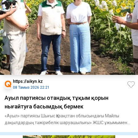
https://aikyn.kz
08 Тамыз 2026 22:21
Ауыл партиясы отандық тұқым қорын
нығайтуға басымдық бермек
«Ауыл» партиясы Шығыс Қазақстан облысындағы Майлы
дақылдардың тәжірибелік шаруашылығы» ЖШС ұжымымен
кездесті, - деп ха