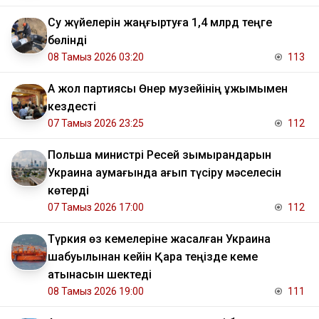
Су жүйелерін жаңғыртуға 1,4 млрд теңге
бөлінді
08 Тамыз 2026 03:20
113
Ақ жол партиясы Өнер музейінің ұжымымен
кездесті
07 Тамыз 2026 23:25
112
Польша министрі Ресей зымырандарын
Украина аумағында қағып түсіру мәселесін
көтерді
07 Тамыз 2026 17:00
112
Түркия өз кемелеріне жасалған Украина
шабуылынан кейін Қара теңізде кеме
қатынасын шектеді
08 Тамыз 2026 19:00
111