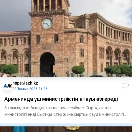
https://azh.kz
08 Тамыз 2026 21:26
Арменияда үш министрліктің атауы өзгереді
6 тамызда қабылданған шешімге сәйкес, Сыртқы істер
министрлігі енді Сыртқы істер және сыртқы сауда министрлігі
деп ата