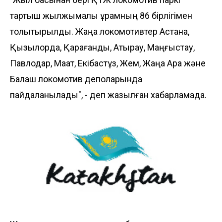
тартқыш жылжымалы құрамның 86 бірлігімен
толықтырылды. Жаңа локомотивтер Астана,
Қызылорда, Қарағанды, Атырау, Маңғыстау,
Павлодар, Мақат, Екібастұз, Жем, Жаңа Арқа және
Балқаш локомотив деполарында
пайдаланылады", - деп жазылған хабарламада.