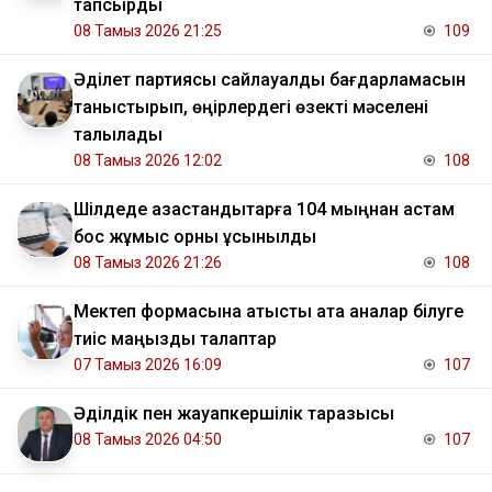
тапсырды
08 Тамыз 2026 21:25
109
Әділет партиясы сайлауалды бағдарламасын
таныстырып, өңірлердегі өзекті мәселені
талқылады
08 Тамыз 2026 12:02
108
​Шілдеде қазақстандықтарға 104 мыңнан астам
бос жұмыс орны ұсынылды
08 Тамыз 2026 21:26
108
Мектеп формасына қатысты ата аналар білуге
тиіс маңызды талаптар
07 Тамыз 2026 16:09
107
Әділдік пен жауапкершілік таразысы
08 Тамыз 2026 04:50
107