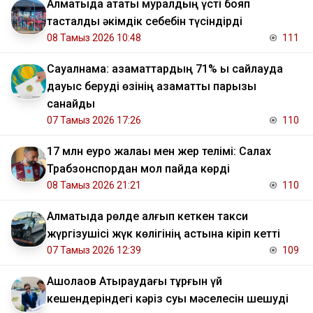
Алматыда атақты муралдың үсті бояп
тасталды әкімдік себебін түсіндірді
08 Тамыз 2026 10:48
111
Сауалнама: азаматтардың 71% ы сайлауда
дауыс беруді өзінің азаматтық парызы
санайды
07 Тамыз 2026 17:26
110
17 млн еуро жалақы мен жер телімі: Салах
Трабзонспордан мол пайда көрді
08 Тамыз 2026 21:21
110
Алматыда рөлде қалғып кеткен такси
жүргізушісі жүк көлігінің астына кіріп кетті
07 Тамыз 2026 12:39
109
​Ақшолақов Атыраудағы тұрғын үй
кешендеріндегі кәріз суы мәселесін шешуді