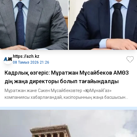
https://azh.kz
08 Тамыз 2026 21:26
Кадрлық өзгеріс: Мұратжан Мұсайбеков АМӨЗ
дің жаңа директоры болып ​тағайындалды
Мұратжан және Сәкен Мұсайбековтер «ҚазМұнайГаз»
компаниясы хабарлағандай, кәсіпорынның жаңа басшысын
тағайындау туралы