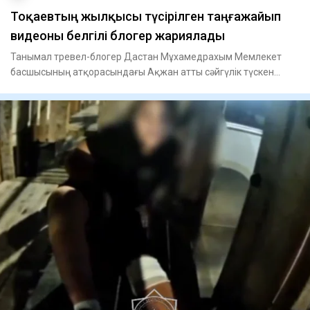
Тоқаевтың жылқысы түсірілген таңғажайып
видеоны белгілі блогер жариялады
Танымал тревел-блогер Дастан Мұхамедрахым Мемлекет
басшысының атқорасындағы Ақжан атты сәйгүлік түскен
әсерлі видеоны