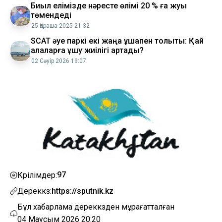
Биыл елімізде нәресте өлімі 20 % ға жуық
төмендеді
25 Қараша 2025 21:32
SCAT әуе паркі екі жаңа ұшақпен толықты: Қай
қалаларға ұшу жиілігі артады?
02 Сәуір 2026 19:07
97
Көрілімдер:
Дереккөз:
https://sputnik.kz
Бұл хабарлама дереккөзден мұрағатталған
04 Маусым 2026 20:20