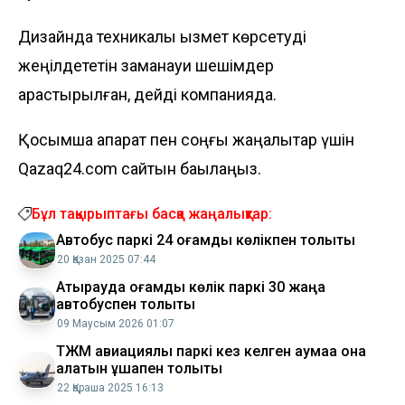
Дизайнда техникалық қызмет көрсетуді
жеңілдететін заманауи шешімдер
қарастырылған, дейді компанияда.
Қосымша ақпарат пен соңғы жаңалықтар үшін
Qazaq24.com сайтын бақылаңыз.
Бұл тақырыптағы басқа жаңалықтар:
Автобус паркі 24 қоғамдық көлікпен толықты
20 Қазан 2025 07:44
Атырауда қоғамдық көлік паркі 30 жаңа
автобуспен толықты
09 Маусым 2026 01:07
ТЖМ авиациялық паркі кез келген аумаққа қона
алатын ұшақпен толықты
22 Қараша 2025 16:13