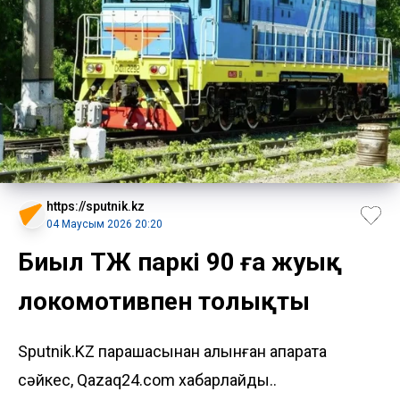
https://sputnik.kz
04 Маусым 2026 20:20
Биыл ҚТЖ паркі 90 ға жуық
локомотивпен толықты
Sputnik.KZ парақшасынан алынған ақпаратқа
сәйкес, Qazaq24.com хабарлайды..