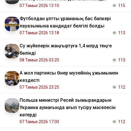
07 Тамыз 2026 13:10
115
Футболдан ұлттық құраманың бас бапкері
лауазымына кандидат белгілі болды
07 Тамыз 2026 13:18
113
Су жүйелерін жаңғыртуға 1,4 млрд теңге
бөлінді
08 Тамыз 2026 03:20
113
Ақ жол партиясы Өнер музейінің ұжымымен
кездесті
07 Тамыз 2026 23:25
112
Польша министрі Ресей зымырандарын
Украина аумағында қағып түсіру мәселесін
көтерді
07 Тамыз 2026 17:00
112