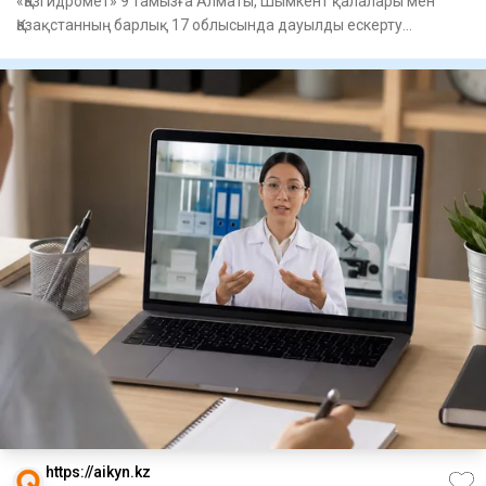
«Қазгидромет» 9 тамызға Алматы, Шымкент қалалары мен
Қазақстанның барлық 17 облысында дауылды ескерту
жариялады, – деп
https://aikyn.kz