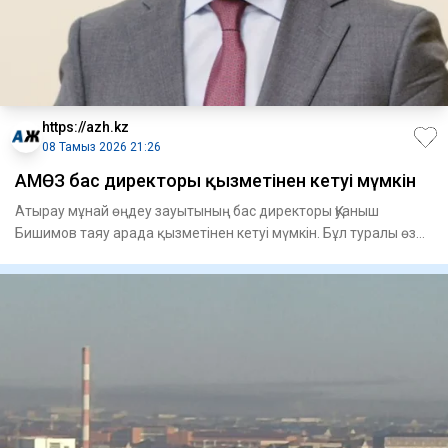
https://azh.kz
08 Тамыз 2026 21:26
АМӨЗ бас директоры қызметінен кетуі мүмкін
Атырау мұнай өңдеу зауытының бас директоры Қуаныш
Бишимов таяу арада қызметінен кетуі мүмкін. Бұл туралы өз
дереккөзде