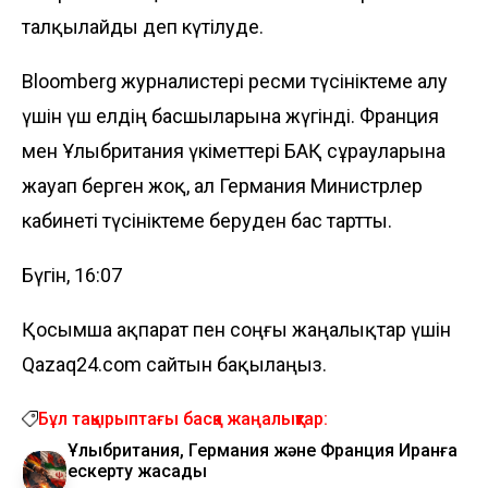
талқылайды деп күтілуде.
Bloomberg журналистері ресми түсініктеме алу
үшін үш елдің басшыларына жүгінді. Франция
мен Ұлыбритания үкіметтері БАҚ сұрауларына
жауап берген жоқ, ал Германия Министрлер
кабинеті түсініктеме беруден бас тартты.
Бүгін, 16:07
Қосымша ақпарат пен соңғы жаңалықтар үшін
Qazaq24.com сайтын бақылаңыз.
Бұл тақырыптағы басқа жаңалықтар:
Ұлыбритания, Германия және Франция Иранға
ескерту жасады