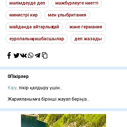
мәлімдеуде деп
мәжбүрлеуге ниетті
министрі кир
мен ұлыбритания
майданда айтарлықтай
және германия
еуропалық көшбасшылар
деп жазады
0
Пікірлер
Кіру,
пікір қалдыру үшін...
Жарияланымға бірінші жауап беріңіз...