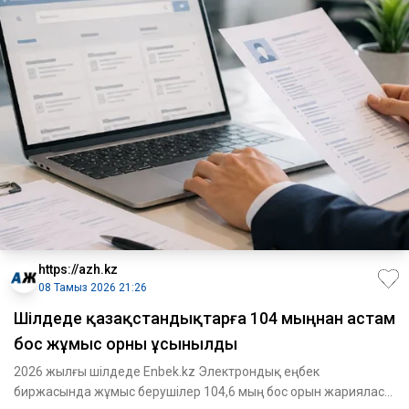
https://azh.kz
08 Тамыз 2026 21:26
​Шілдеде қазақстандықтарға 104 мыңнан астам
бос жұмыс орны ұсынылды
2026 жылғы шілдеде Enbek.kz Электрондық еңбек
биржасында жұмыс берушілер 104,6 мың бос орын жарияласа,