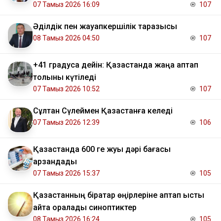
07 Тамыз 2026 16:09
107
Әділдік пен жауапкершілік таразысы
08 Тамыз 2026 04:50
107
+41 градусқа дейін: Қазақстанда жаңа аптап
толқыны күтіледі
07 Тамыз 2026 10:52
107
Сұлтан Сүлеймен Қазақстанға келеді
07 Тамыз 2026 12:39
106
Қазақстанда 600 ге жуық дәрі бағасы
арзандады
07 Тамыз 2026 15:37
105
Қазақстанның бірқатар өңірлеріне аптап ыстық
қайта оралады синоптиктер
08 Тамыз 2026 16:24
105