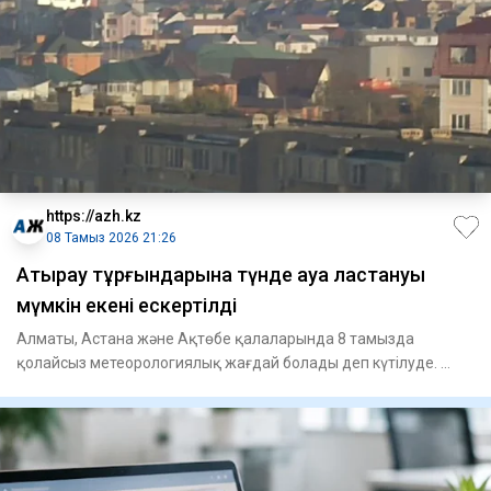
https://azh.kz
08 Тамыз 2026 21:26
Атырау тұрғындарына түнде ауа ластануы
мүмкін екені ескертілді
Алматы, Астана және Ақтөбе қалаларында 8 тамызда
қолайсыз метеорологиялық жағдай болады деп күтілуде.
Атырауда мұндай