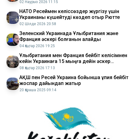
02 Наурыз 2026 11:15
НАТО Ресеймен келіссөздер жүргізу үшін
Украинаны күшейтуді көздеп отыр Рютте
02 Шілде 2026 20:58
Зеленский Украинада Ұлыбритания және
Франция әскері болғанын қалайды
04 Қаңтар 2026 19:25
Ұлыбритания мен Франция бейбіт келісімнен
кейін Украинаға 15 мыңға дейін әскер
жібермек
08 Қаңтар 2026 17:13
АҚШ пен Ресей Украина бойынша құпия бейбіт
жоспар дайындап жатыр
20 Қараша 2025 09:14