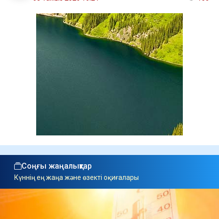
Соңғы жаңалықтар
Күннің ең жаңа және өзекті оқиғалары