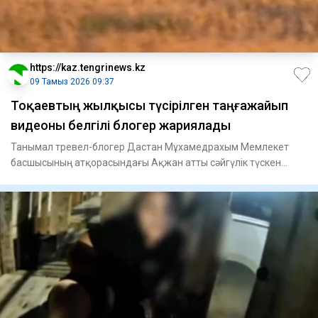
https://kaz.tengrinews.kz
09 Тамыз 2026 09:37
Тоқаевтың жылқысы түсірілген таңғажайып
видеоны белгілі блогер жариялады
Танымал тревел-блогер Дастан Мұхамедрахым Мемлекет
басшысының атқорасындағы Ақжан атты сәйгүлік түскен
әсерлі видеоны