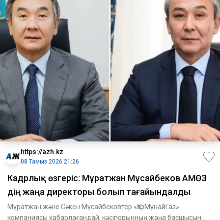
https://azh.kz
08 Тамыз 2026 21:26
Кадрлық өзгеріс: Мұратжан Мұсайбеков АМӨЗ
дің жаңа директоры болып ​тағайындалды
Мұратжан және Сәкен Мұсайбековтер «ҚазМұнайГаз»
компаниясы хабарлағандай, кәсіпорынның жаңа басшысын