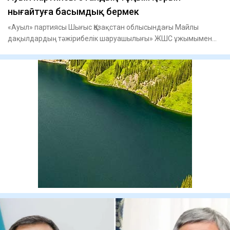
нығайтуға басымдық бермек
«Ауыл» партиясы Шығыс Қазақстан облысындағы Майлы
дақылдардың тәжірибелік шаруашылығы» ЖШС ұжымымен
кездесті, - деп ха