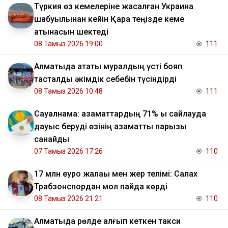
Түркия өз кемелеріне жасалған Украина
шабуылынан кейін Қара теңізде кеме
қатынасын шектеді
08 Тамыз 2026 19:00
111
Алматыда атақты муралдың үсті бояп
тасталды әкімдік себебін түсіндірді
08 Тамыз 2026 10:48
111
Сауалнама: азаматтардың 71% ы сайлауда
дауыс беруді өзінің азаматтық парызы
санайды
07 Тамыз 2026 17:26
110
17 млн еуро жалақы мен жер телімі: Салах
Трабзонспордан мол пайда көрді
08 Тамыз 2026 21:21
110
Алматыда рөлде қалғып кеткен такси