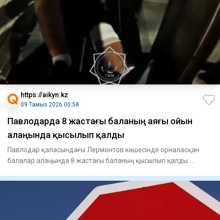
https://aikyn.kz
09 Тамыз 2026 00:58
Павлодарда 8 жастағы баланың аяғы ойын
алаңында қысылып қалды
Павлодар қаласындағы Лермонтов көшесінде орналасқан
балалар алаңында 8 жастағы баланың қысылып қалды.
Құтқарушылардың