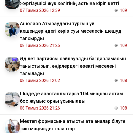
жүргізушісі жүк көлігінің астына кіріп кетті
07 Тамыз 2026 12:39
109
​Ақшолақов Атыраудағы тұрғын үй
кешендеріндегі кәріз суы мәселесін шешуді
тапсырды
08 Тамыз 2026 21:25
109
Әділет партиясы сайлауалды бағдарламасын
таныстырып, өңірлердегі өзекті мәселені
талқылады
08 Тамыз 2026 12:02
108
​Шілдеде қазақстандықтарға 104 мыңнан астам
бос жұмыс орны ұсынылды
08 Тамыз 2026 21:26
108
Мектеп формасына қатысты ата аналар білуге
тиіс маңызды талаптар