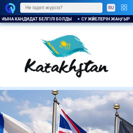
RU
РІН ЖАҢҒЫРТУҒА 1,4 МЛРД ТЕҢГЕ БӨЛІНДІ
АҚ ЖОЛ ПАРТИ