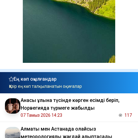
Ең көп оқылғандар
Қазір ең көп талқыланатын оқиғалар
Анасы ұлына түсінде көрген есімді беріп,
Норвегияда түрмеге жабылды
07 Тамыз 2026 14:23
117
Алматы мен Астанада қолайсыз
метеорологиялық жағдай қалыптасады