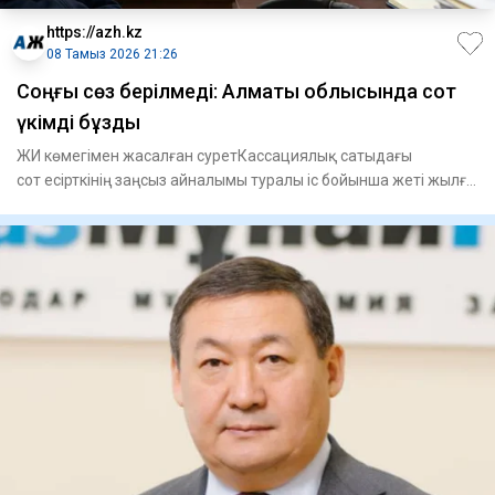
https://azh.kz
08 Тамыз 2026 21:26
​Соңғы сөз берілмеді: Алматы облысында сот
үкімді бұзды
ЖИ көмегімен жасалған суретКассациялық сатыдағы
сот есірткінің заңсыз айналымы туралы іс бойынша жеті жылға
сотталған А