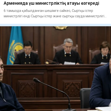
Арменияда үш министрліктің атауы өзгереді
6 тамызда қабылданған шешімге сәйкес, Сыртқы істер
министрлігі енді Сыртқы істер және сыртқы сауда министрлігі
деп ата