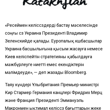
«Ресеймен келіссөздерді бастау мәселесінде
соңғы сөз Украина Президенті Владимир
Зеленскийде қалады. Еуропалық көшбасшылар
Украина басшылығына қысым жасауға немесе
Киев келіспейтін стратегияны қабылдауға
мәжбүрлеуге ниетті емес екендіктерін
мәлімдеуде», — деп жазады Bloomberg.
Таяу күндері Ұлыбритания Премьер-министрі
Кир Стармер Германия канцлері Фридрих Мерц
және Франция Президенті Эммануэль
Макронмен ықтимал келіссөз бағыттарын жеке