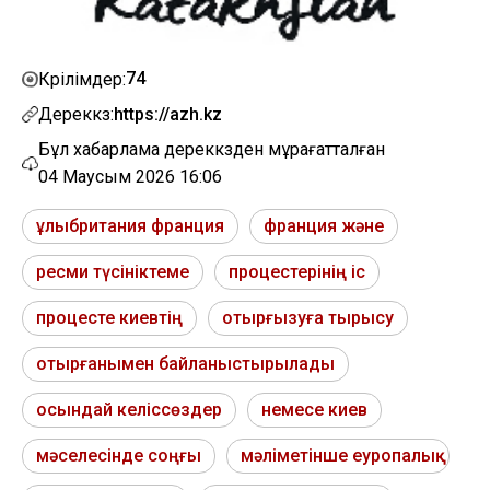
74
Көрілімдер:
Дереккөз:
https://azh.kz
Бұл хабарлама дереккөзден мұрағатталған
04 Маусым 2026 16:06
ұлыбритания франция
франция және
ресми түсініктеме
процестерінің іс
процесте киевтің
отырғызуға тырысу
отырғанымен байланыстырылады
осындай келіссөздер
немесе киев
мәселесінде соңғы
мәліметінше еуропалық