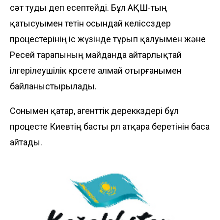
сәт туды деп есептейді. Бұл АҚШ-тың
қатысуымен өтетін осындай келіссөздер
процестерінің іс жүзінде тұрып қалуымен және
Ресей тарапының майданда айтарлықтай
ілгерілеушілік көрсете алмай отырғанымен
байланыстырылады.
Сонымен қатар, агенттік дереккөздері бұл
процесте Киевтің басты рөл атқара беретінін баса
айтады.