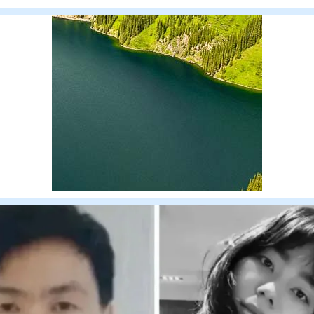
жұмыс іздеушілер