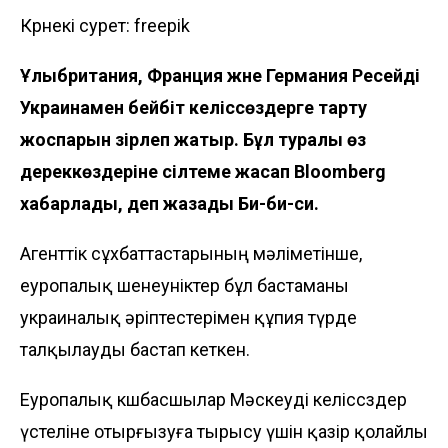
Көрнекі сурет: freepik
Ұлыбритания, Франция және Германия Ресейді
Украинамен бейбіт келіссөздерге тарту
жоспарын әзірлеп жатыр. Бұл туралы өз
дереккөздеріне сілтеме жасап Bloomberg
хабарлады, деп жазады Би-би-си.
Агенттік сұхбаттастарының мәліметінше,
еуропалық шенеуніктер бұл бастаманы
украиналық әріптестерімен құпия түрде
талқылауды бастап кеткен.
Еуропалық көшбасшылар Мәскеуді келіссөздер
үстеліне отырғызуға тырысу үшін қазір қолайлы