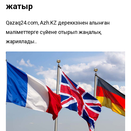
жатыр
Qazaq24.com, Azh.KZ дереккөзінен алынған
мәліметтерге сүйене отырып жаңалық
жариялады..