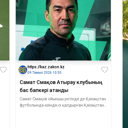
https://kaz.zakon.kz
09 Тамыз 2026 10:55
Самат Смақов Атырау клубының
бас бапкері атанды
Самат Смақов ойыншы ретінде де Қазақстан
футболында өзіндік із қалдырған:Қазақстан
ұлттық құрамасы сапында 76 матч өткі