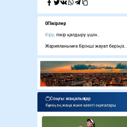
0
Пікірлер
Кіру,
пікір қалдыру үшін...
Жарияланымға бірінші жауап беріңіз...
Соңғы жаңалықтар
Күннің ең жаңа және өзекті оқиғалары