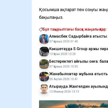
Қосымша ақпарат пен соңғы жаң
бақылаңыз.
Бұл тақырыптағы басқа жаңалықтар:
Алмасбек Садырбайға қатысты 
07 Қараша 2025 01:45
Көкшетауда S Group қаржы пир
13 Қазан 2025 10:20
Бестеректегі қайғылы оқиға: ба
07 Қараша 2025 15:55
Жанабыловтар жұбына қатысты 
05 Ақпан 2026 10:41
Атырауда Жангелдин ауылындағ
12 Мамыр 2026 13:13