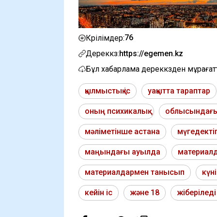
76
Көрілімдер:
Дереккөз:
https://egemen.kz
Бұл хабарлама дереккөзден мұраға
қылмыстық іс
уақытта тараптар
оның психикалық
облысындағы
мәліметінше астана
мүгедектіг
маңындағы ауылда
материал
материалдармен танысып
күні
кейін іс
және 18
жіберіледі