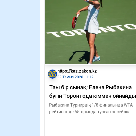
https://kaz.zakon.kz
09 Тамыз 2026 11:12
Тағы бір сынақ: Елена Рыбакина
бүгін Торонтода кіммен ойнайды
Рыбакина Турнирдің 1/8 финалында WTA
рейтингінде 55-орында тұрған ресейлік
Людмила Самсоновамен кездеседі.
Теннисшілер