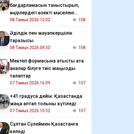
бағдарламасын таныстырып,
өңірлердегі өзекті мәселені
талқылады
08 Тамыз 2026 12:02
108
Әділдік пен жауапкершілік
таразысы
08 Тамыз 2026 04:50
108
Мектеп формасына қатысты ата
аналар білуге тиіс маңызды
талаптар
07 Тамыз 2026 16:09
107
+41 градусқа дейін: Қазақстанда
жаңа аптап толқыны күтіледі
07 Тамыз 2026 10:52
107
Сұлтан Сүлеймен Қазақстанға
келеді