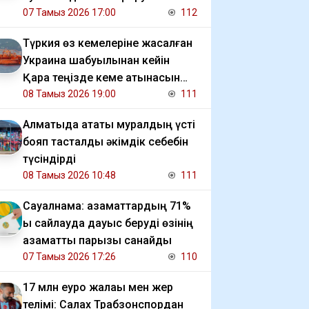
мәселесін көтерді
07 Тамыз 2026 17:00
112
Түркия өз кемелеріне жасалған
Украина шабуылынан кейін
Қара теңізде кеме қатынасын
шектеді
08 Тамыз 2026 19:00
111
Алматыда атақты муралдың үсті
бояп тасталды әкімдік себебін
түсіндірді
08 Тамыз 2026 10:48
111
Сауалнама: азаматтардың 71%
ы сайлауда дауыс беруді өзінің
азаматтық парызы санайды
07 Тамыз 2026 17:26
110
17 млн еуро жалақы мен жер
телімі: Салах Трабзонспордан