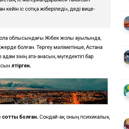
 кейін іс сотқа жіберіледі», деді вице-
мола облысындағы Жібек жолы ауылында,
ерде болған. Тергеу мәліметінше, Астана
дам өзінің ата-анасын, мүгедектігі бар
асын
өлтірген.
е
сотты болған.
Сондай-ақ оның психикалық