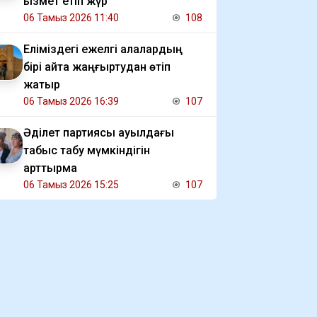
қызмет етіп жүр
06 Тамыз 2026 11:40
108
Еліміздегі ежелгі қалалардың
бірі қайта жаңғыртудан өтіп
жатыр
06 Тамыз 2026 16:39
107
Әділет партиясы ауылдағы
табыс табу мүмкіндігін
арттырмақ
06 Тамыз 2026 15:25
107