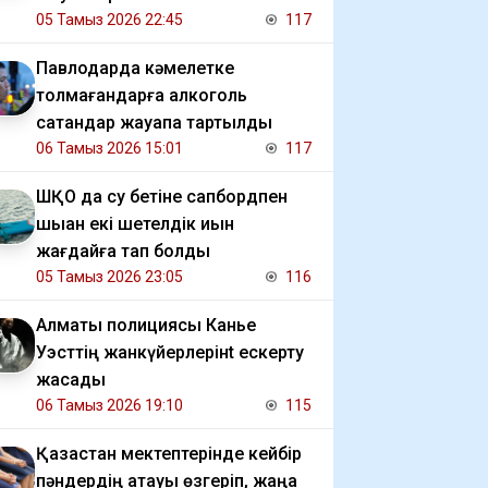
05 Тамыз 2026 22:45
117
Павлодарда кәмелетке
толмағандарға алкоголь
сатқандар жауапқа тартылды
06 Тамыз 2026 15:01
117
ШҚО да су бетіне сапбордпен
шыққан екі шетелдік қиын
жағдайға тап болды
05 Тамыз 2026 23:05
116
Алматы полициясы Канье
Уэсттің жанкүйерлерінt ескерту
жасады
06 Тамыз 2026 19:10
115
Қазақстан мектептерінде кейбір
пәндердің атауы өзгеріп, жаңа