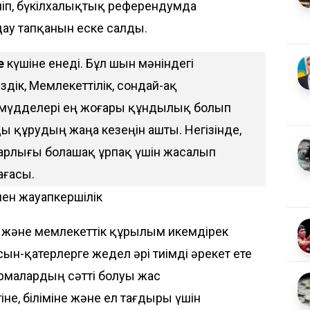
іп, бүкілхалықтық референдумда
ау тапқанын еске салды.
е
күшіне енеді. Бұл шын мәніндегі
дік, Мемлекеттілік, сондай-ақ
мүдделері ең жоғары құндылық болып
ы құрудың жаңа кезеңін ашты. Негізінде,
 барлығы болашақ ұрпақ үшін жасалып
рағасы.
мен жауапкершілік
и және мемлекеттік құрылым икемдірек
ын-қатерлерге жедел әрі тиімді әрекет ете
формалардың сәтті болуы жас
не, біліміне және ел тағдыры үшін