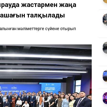
ырауда жастармен жаңа
лашағын талқылады
н алынған мәліметтерге сүйене отырып