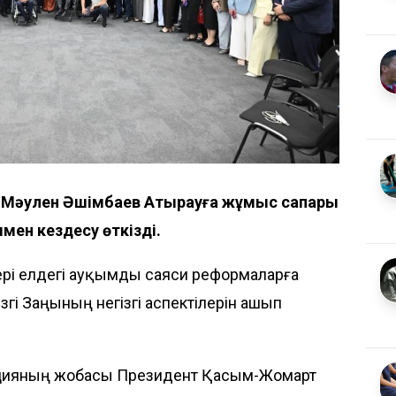
 Мәулен Әшімбаев Атырауға жұмыс сапары
ымен кездесу өткізді.
рі елдегі ауқымды саяси реформаларға
згі Заңының негізгі аспектілерін ашып
уцияның жобасы Президент Қасым-Жомарт