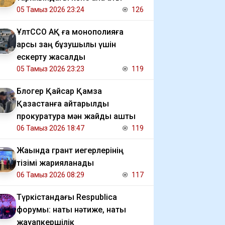
05 Тамыз 2026 23:24
126
ҰлтССО АҚ ға монополияға
қарсы заң бұзушылық үшін
ескерту жасалды
05 Тамыз 2026 23:23
119
Блогер Қайсар Қамза
Қазақстанға қайтарылды
прокуратура мән жайды ашты
06 Тамыз 2026 18:47
119
Жақында грант иегерлерінің
тізімі жарияланады
06 Тамыз 2026 08:29
117
Түркістандағы Respublica
форумы: нақты нәтиже, нақты
жауапкершілік