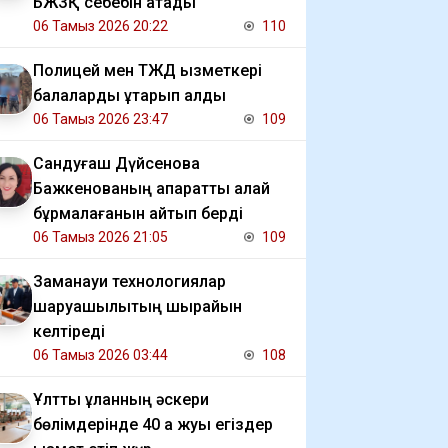
БЖЗҚ себебін атады
06 Тамыз 2026 20:22
110
Полицей мен ТЖД қызметкері
балаларды құтқарып қалды
06 Тамыз 2026 23:47
109
Сандуғаш Дүйсенова
Бажкенованың ақпаратты қалай
бұрмалағанын айтып берді
06 Тамыз 2026 21:05
109
Заманауи технологиялар
шаруашылықтың шырайын
келтіреді
06 Тамыз 2026 03:44
108
Ұлттық ұланның әскери
бөлімдерінде 40 қа жуық егіздер