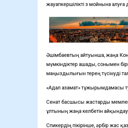
жауапкершілікті өз мойнына алуғ
Әшімбаевтың айтуынша, жаңа Конс
мүмкіндіктер ашады, сонымен бірг
маңыздылығын терең түсінуді тал
«Адал азамат» тұжырымдамасы 
Сенат басшысы жастарды мемлек
ұлтының жаңа келбетін айқындау
Спикердің пікірінше, әрбір жас қ