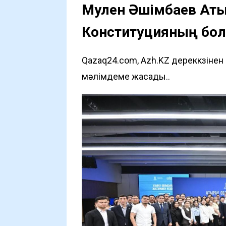
Мәулен Әшімбаев Ат
Конституцияның бо
Qazaq24.com, Azh.KZ дереккөзіне
мәлімдеме жасады..