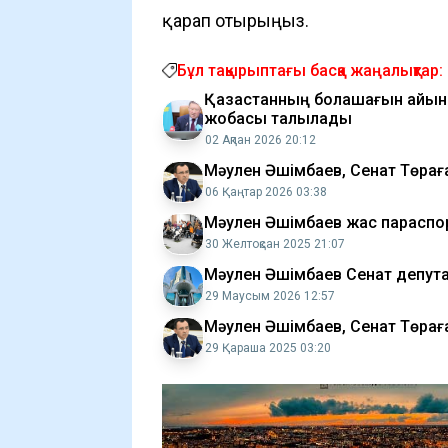
қарап отырыңыз.
Бұл тақырыптағы басқа жаңалықтар:
Қазақстанның болашағын айқын
жобасы талқылады
02 Ақпан 2026 20:12
Мәулен Әшімбаев, Сенат Төрағ
06 Қаңтар 2026 03:38
Мәулен Әшімбаев жас параспо
30 Желтоқсан 2025 21:07
Мәулен Әшімбаев Сенат депут
29 Маусым 2026 12:57
Мәулен Әшімбаев, Сенат Төрағ
29 Қараша 2025 03:20