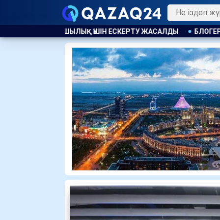
 ЕСКЕРТУ ЖАСАЛДЫ
БЛОГЕР ҚАЙСАР ҚАМЗА ҚАЗАҚСТАНҒА