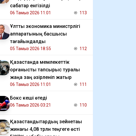
сабақтар енгізілді
06 Тамыз 2026 11:01
113
Ұлттық экономика министрлігі
аппаратының басшысы
тағайындалды
05 Тамыз 2026 18:55
112
Қазақстанда мемлекеттік
қорғаныстық тапсырыс туралы
жаңа заң әзірленіп жатыр
06 Тамыз 2026 11:01
111
Бокс кеші өтеді
06 Тамыз 2026 03:21
110
Қазақстандықтардың зейнетақы
жинағы 4,08 трлн теңгеге өсті