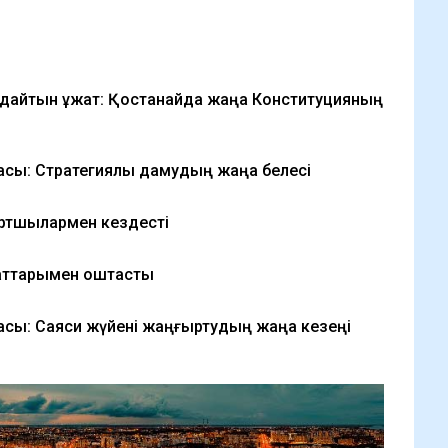
дайтын құжат: Қостанайда жаңа Конституцияның
асы: Стратегиялық дамудың жаңа белесі
ртшылармен кездесті
аттарымен қоштасты
асы: Саяси жүйені жаңғыртудың жаңа кезеңі