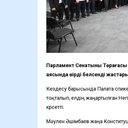
Парламент Сенатының Төрағасы
аясында өңірдің белсенді жастар
Кездесу барысында Палата спике
тоқталып, елдің жаңартылған Негі
көрсетті.
Мәулен Әшімбаев жаңа Констит