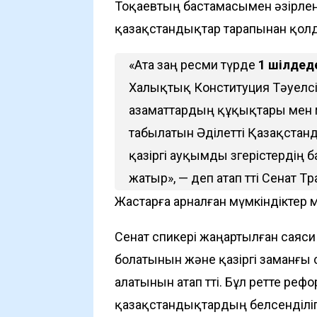
Тоқаевтың бастамасымен әзірлен
қазақстандықтар тарапынан қолд
«Ата заң ресми түрде
1 шілдед
Халықтық Конституция Тәуелсіз
азаматтардың құқықтары мен 
табылатын Әділетті Қазақстанд
қазіргі ауқымды өзгерістердің
жатыр», — деп атап өтті Сенат Тө
Жастарға арналған мүмкіндіктер 
Сенат спикері жаңартылған саяс
болатынын және қазіргі заманғы с
алатынын атап өтті. Бұл ретте ре
қазақстандықтардың белсенділігі