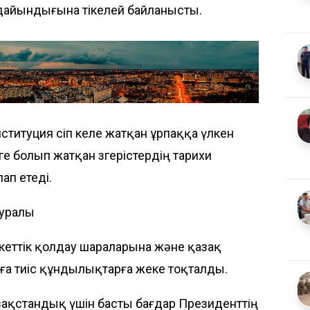
а дайындығына тікелей байланысты.
титуция өсіп келе жатқан ұрпаққа үлкен
е болып жатқан өзгерістердің тарихи
ап етеді.
туралы
еттік қолдау шараларына және қазақ
ға тиіс құндылықтарға жеке тоқталды.
азақстандық үшін басты бағдар Президенттің