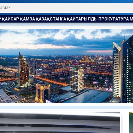
 ҚАЙТАРЫЛДЫ ПРОКУРАТУРА МӘН ЖАЙДЫ АШТЫ
ЖАҚЫНДА 