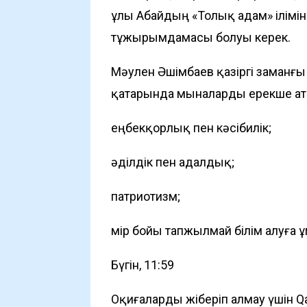
ұлы Абайдың «Толық адам» ілімін
тұжырымдамасы болуы керек.
Мәулен Әшімбаев қазіргі заманғы 
қатарында мыналарды ерекше атап
еңбекқорлық пен кәсібилік;
әділдік пен адалдық;
патриотизм;
өмір бойы тапжылмай білім алуға 
Бүгін, 11:59
Оқиғаларды жіберіп алмау үшін Q