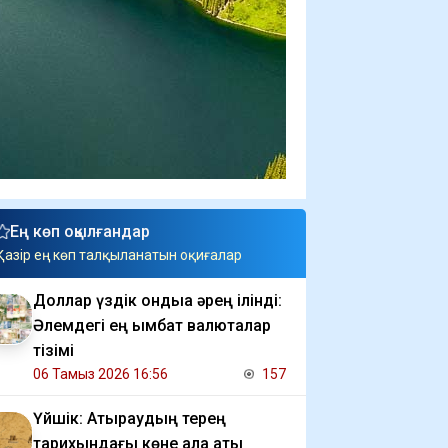
Ең көп оқылғандар
Қазір ең көп талқыланатын оқиғалар
Доллар үздік ондыққа әрең ілінді:
Әлемдегі ең қымбат валюталар
тізімі
06 Тамыз 2026 16:56
157
Үйшік: Атыраудың терең
тарихындағы көне қала аты