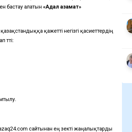
ен бастау алатын
«Адал азамат»
қазақстандыққа қажетті негізгі қасиеттердің
 өтті:
ұмтылу.
azaq24.com сайтынан ең өзекті жаңалықтарды