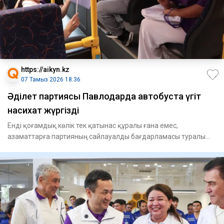
https://aikyn.kz
07 Тамыз 2026 18:36
Әділет партиясы Павлодарда автобуста үгіт
насихат жүргізді
Енді қоғамдық көлік тек қатынас құралы ғана емес,
азаматтарға партияның сайлауалды бағдарламасы туралы
ақпарат беріп,