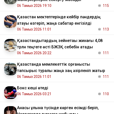
06 Тамыз 2026 19:10
115
Қазақстан мектептерінде кейбір пәндердің
атауы өзгеріп, жаңа сабақтар енгізілді
06 Тамыз 2026 11:01
113
Қазақстандықтардың зейнетақы жинағы 4,08
трлн теңгеге өсті БЖЗҚ себебін атады
06 Тамыз 2026 20:22
111
Қазақстанда мемлекеттік қорғаныстық
тапсырыс туралы жаңа заң әзірленіп жатыр
06 Тамыз 2026 11:01
111
Бокс кеші өтеді
06 Тамыз 2026 03:21
110
Анасы ұлына түсінде көрген есімді беріп,