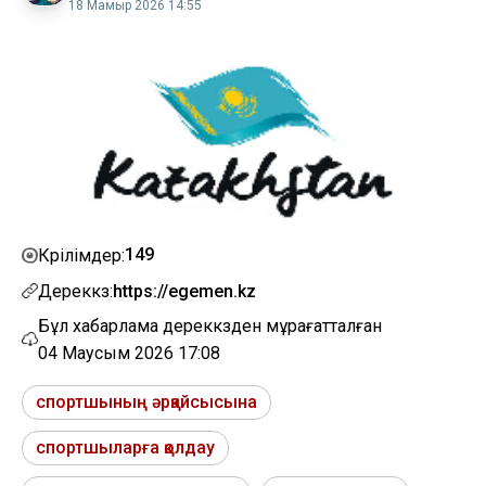
18 Мамыр 2026 14:55
149
Көрілімдер:
Дереккөз:
https://egemen.kz
Бұл хабарлама дереккөзден мұрағатталған
04 Маусым 2026 17:08
спортшының әрқайсысына
спортшыларға қолдау