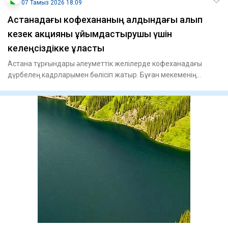
07 Тамыз 2026 18:09
Астанадағы кофехананың алдындағы алып
кезек акцияны ұйымдастырушы үшін
келеңсіздікке ұласты
Астана тұрғындары әлеуметтік желілерде кофеханадағы
дүрбелең кадрларымен бөлісіп жатыр. Бұған мекеменің
қазақстандық