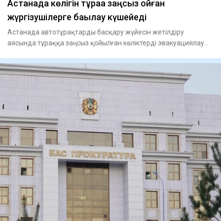
Астанада көлігін тұраққа заңсыз қойған
жүргізушілерге бақылау күшейеді
Астанада автотұрақтарды басқару жүйесін жетілдіру
аясында тұраққа заңсыз қойылған көліктерді эвакуациялау
шаралары күш