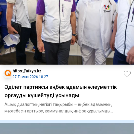
https://aikyn.kz
07 Тамыз 2026 18:27
Әділет партиясы еңбек адамын әлеуметтік
қорғауды күшейтуді ұсынады
Ашық диалогтың негізгі тақырыбы – еңбек адамының
мәртебесін арттыру, коммуналдық инфрақұрылымды
жаңғырту, «Таза Қазақс