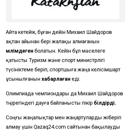
Айта кетейік, бұған дейін Михаил Шайдоров
ақпан айынан бері жалақы алмағанын
мәлімдеген
болатын. Кейін бұл мәселеге
қатысты Туризм және спорт министрлігі
түсініктеме беріп, спортшыға жаңа келісімшарт
ұсынылғанын
хабарлаған
еді.
Олимпиада чемпиондары да Михаил Шайдоров
төңірегіндегі дауға байланысты пікір
білдірді.
Соңғы жаңалықтар мен жаңартуларды жіберіп
алмау үшін Qazaq24.com сайтынан бақылауды