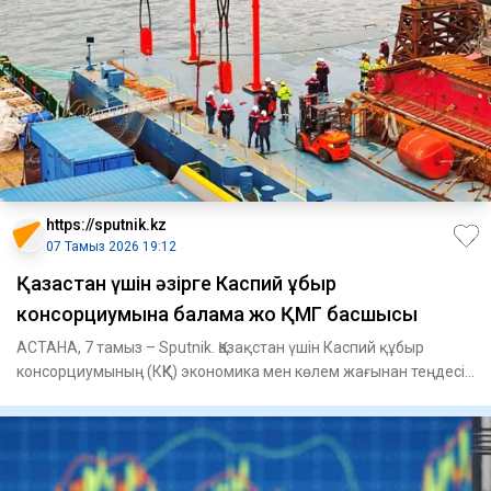
https://sputnik.kz
07 Тамыз 2026 19:12
Қазақстан үшін әзірге Каспий құбыр
консорциумына балама жоқ ҚМГ басшысы
АСТАНА, 7 тамыз – Sputnik. Қазақстан үшін Каспий құбыр
консорциумының (КҚК) экономика мен көлем жағынан теңдесі
жоқ, әзі