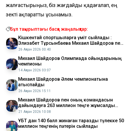
жалғастырыңыз, біз жағдайды қадағалап, ең
өзекті ақпаратты ұсынамыз.
Бұл тақырыптағы басқа жаңалықтар:
Кішкентай спортшыларға үміт сыйлады :
Элизабет Тұрсынбаева Михаил Шайдоров пен
София Самоделкинаға қолдау білдірді
26 Ақпан 2026 00:40
Михаил Шайдоров Олимпиада ойындарының
чемпионы
14 Ақпан 2026 03:07
Михаил Шайдоров Әлем чемпионатына
қатыспайды
26 Ақпан 2026 15:11
Михаил Шайдоров пен оның командасын
дайындауға 263 миллион теңге жұмсалды
Спорт министрлігі
21 Ақпан 2026 10:08
ҰБТ дан 140 балл жинаған тараздық түлекке 50
миллион теңгенің пәтерін сыйлады