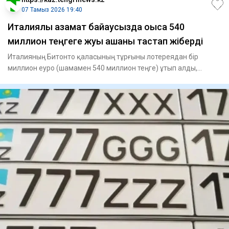
07 Тамыз 2026 19:40
Италиялық азамат байқаусызда қоқысқа 540
миллион теңгеге жуық ақшаны тастап жіберді
Италияның Битонто қаласының тұрғыны лотереядан бір
миллион еуро (шамамен 540 миллион теңге) ұтып алды,
алайда өз қате