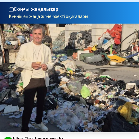
Соңғы жаңалықтар
Күннің ең жаңа және өзекті оқиғалары
https://kaz.tengrinews.kz