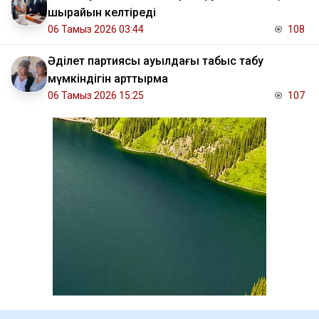
шырайын келтіреді
06 Тамыз 2026 03:44
108
Әділет партиясы ауылдағы табыс табу
мүмкіндігін арттырмақ
06 Тамыз 2026 15:25
107