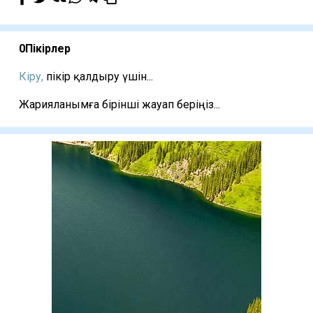
0
Пікірлер
Кіру,
пікір қалдыру үшін...
Жарияланымға бірінші жауап беріңіз...