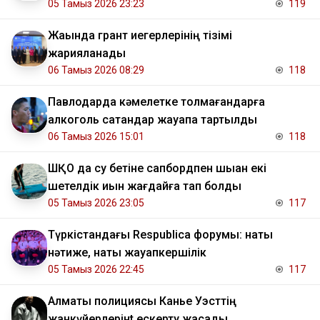
05 Тамыз 2026 23:23
119
Жақында грант иегерлерінің тізімі
жарияланады
06 Тамыз 2026 08:29
118
Павлодарда кәмелетке толмағандарға
алкоголь сатқандар жауапқа тартылды
06 Тамыз 2026 15:01
118
ШҚО да су бетіне сапбордпен шыққан екі
шетелдік қиын жағдайға тап болды
05 Тамыз 2026 23:05
117
Түркістандағы Respublica форумы: нақты
нәтиже, нақты жауапкершілік
05 Тамыз 2026 22:45
117
Алматы полициясы Канье Уэсттің
жанкүйерлерінt ескерту жасады