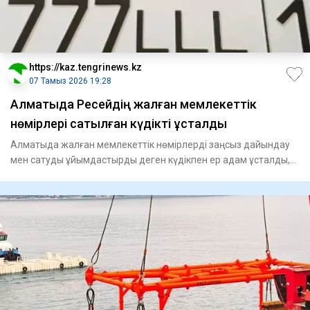
https://kaz.tengrinews.kz
07 Тамыз 2026 19:28
Алматыда Ресейдің жалған мемлекеттік
нөмірлері сатылған күдікті ұсталды
Алматыда жалған мемлекеттік нөмірлерді заңсыз дайындау
мен сатуды ұйымдастырды деген күдікпен ер адам ұсталды,
деп ха