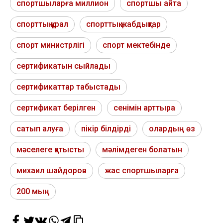
спортшыларға миллион
спортшы айта
спорттық құрал
спорттық жабдықтар
спорт министрлігі
спорт мектебінде
сертификатын сыйлады
сертификаттар табыстады
сертификат берілген
сенімін арттыра
сатып алуға
пікір білдірді
олардың өз
мәселеге қатысты
мәлімдеген болатын
михаил шайдоров
жас спортшыларға
200 мың