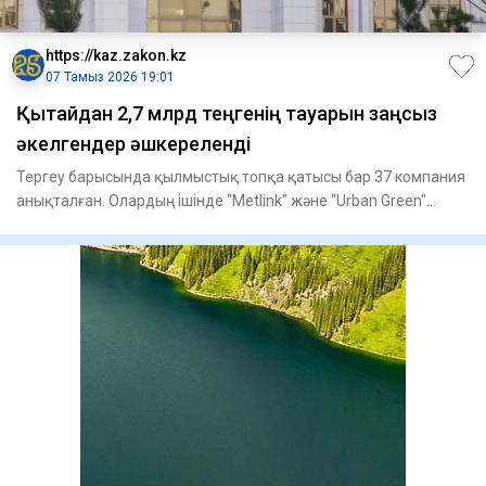
https://kaz.zakon.kz
07 Тамыз 2026 19:01
Қытайдан 2,7 млрд теңгенің тауарын заңсыз
әкелгендер әшкереленді
Тергеу барысында қылмыстық топқа қатысы бар 37 компания
анықталған. Олардың ішінде "Metlink" және "Urban Green"
компани