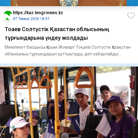
https://kaz.tengrinews.kz
07 Тамыз 2026 18:57
Тоқаев Солтүстік Қазақстан облысының
тұрғындарына үндеу жолдады
Мемлекет басшысы Қасым-Жомарт Тоқаев Солтүстік Қазақстан
облысының тұрғындарын құттықтады, деп хабарлайды
Tengrinews.