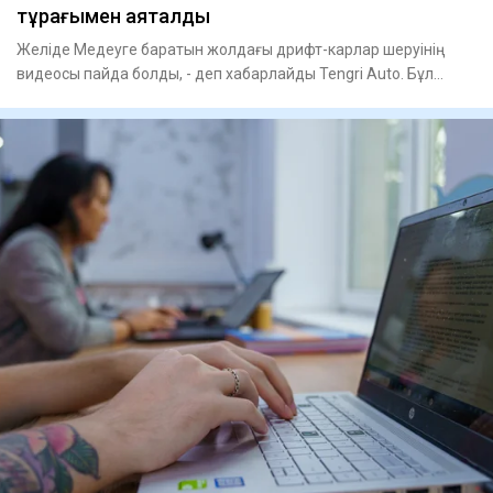
тұрағымен аяқталды
Желіде Медеуге баратын жолдағы дрифт-карлар шеруінің
видеосы пайда болды, - деп хабарлайды Tengri Auto. Бұл
видеоғ