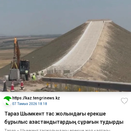
https://kaz.tengrinews.kz
07 Тамыз 2026 18:18
Тараз Шымкент тас жолындағы ерекше
бұрылыс қазақстандықтардың сұрағын тудырды
Тараз – Шымкент тасжолындағы ерекше жол қалтасы