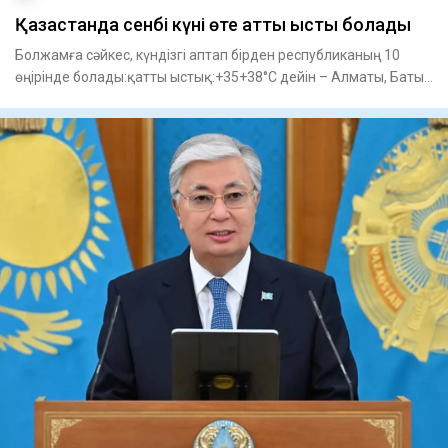
Қазақстанда сенбі күні өте қатты ыстық болады
Болжамға сәйкес, күндізгі аптап бірден республиканың 10
өңірінде болады:қатты ыстық:+35+38°С дейін – Алматы, Батыс
Қаза