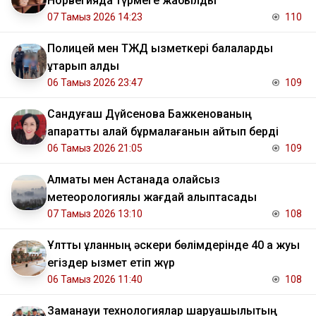
Норвегияда түрмеге жабылды
07 Тамыз 2026 14:23
110
Полицей мен ТЖД қызметкері балаларды
құтқарып қалды
06 Тамыз 2026 23:47
109
Сандуғаш Дүйсенова Бажкенованың
ақпаратты қалай бұрмалағанын айтып берді
06 Тамыз 2026 21:05
109
Алматы мен Астанада қолайсыз
метеорологиялық жағдай қалыптасады
07 Тамыз 2026 13:10
108
Ұлттық ұланның әскери бөлімдерінде 40 қа жуық
егіздер қызмет етіп жүр
06 Тамыз 2026 11:40
108
Заманауи технологиялар шаруашылықтың