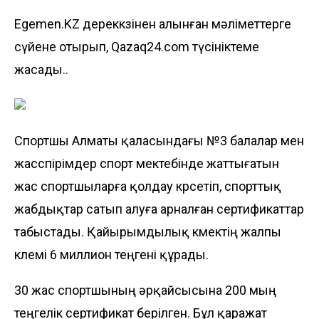
Egemen.KZ дереккөзінен алынған мәліметтерге
сүйене отырып, Qazaq24.com түсініктеме
жасады..
Спортшы Алматы қаласындағы №3 балалар мен
жасөспірімдер спорт мектебінде жаттығатын
жас спортшыларға қолдау көрсетіп, спорттық
жабдықтар сатып алуға арналған сертификаттар
табыстады. Қайырымдылық көмектің жалпы
көлемі 6 миллион теңгені құрады.
30 жас спортшының әрқайсысына 200 мың
теңгелік сертификат берілген. Бұл қаражат