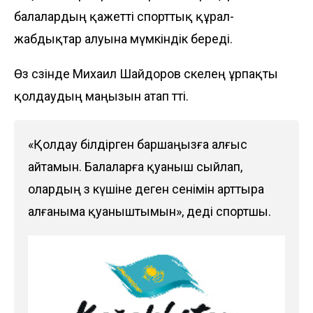
балалардың қажетті спорттық құрал-
жабдықтар алуына мүмкіндік береді.
Өз сөзінде Михаил Шайдоров өскелең ұрпақты
қолдаудың маңызын атап өтті.
«Қолдау білдірген баршаңызға алғыс
айтамын. Балаларға қуаныш сыйлап,
олардың өз күшіне деген сенімін арттыра
алғаныма қуаныштымын», деді спортшы.