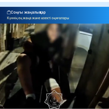
Соңғы жаңалықтар
Күннің ең жаңа және өзекті оқиғалары