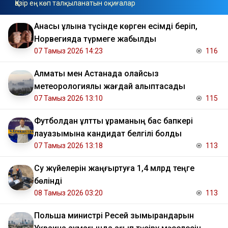
Қазір ең көп талқыланатын оқиғалар
Анасы ұлына түсінде көрген есімді беріп,
Норвегияда түрмеге жабылды
07 Тамыз 2026 14:23
116
Алматы мен Астанада қолайсыз
метеорологиялық жағдай қалыптасады
07 Тамыз 2026 13:10
115
Футболдан ұлттық құраманың бас бапкері
лауазымына кандидат белгілі болды
07 Тамыз 2026 13:18
113
Су жүйелерін жаңғыртуға 1,4 млрд теңге
бөлінді
08 Тамыз 2026 03:20
113
Польша министрі Ресей зымырандарын