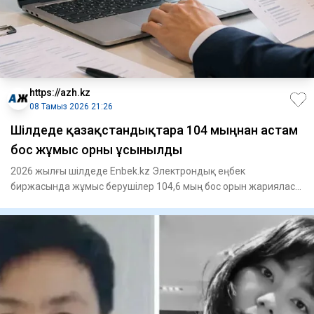
https://azh.kz
08 Тамыз 2026 21:26
​Шілдеде қазақстандықтарға 104 мыңнан астам
бос жұмыс орны ұсынылды
2026 жылғы шілдеде Enbek.kz Электрондық еңбек
биржасында жұмыс берушілер 104,6 мың бос орын жарияласа,
жұмыс іздеушілер