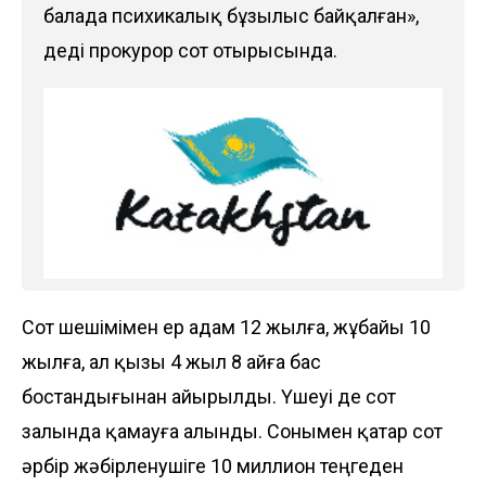
балада психикалық бұзылыс байқалған»,
деді прокурор сот отырысында.
Сот шешімімен ер адам 12 жылға, жұбайы 10
жылға, ал қызы 4 жыл 8 айға бас
бостандығынан айырылды. Үшеуі де сот
залында қамауға алынды. Сонымен қатар сот
әрбір жәбірленушіге 10 миллион теңгеден