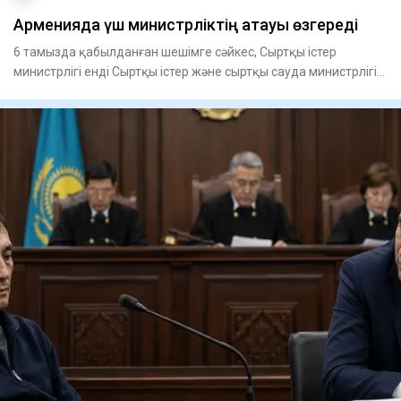
Арменияда үш министрліктің атауы өзгереді
6 тамызда қабылданған шешімге сәйкес, Сыртқы істер
министрлігі енді Сыртқы істер және сыртқы сауда министрлігі
деп ата