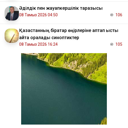
Әділдік пен жауапкершілік таразысы
08 Тамыз 2026 04:50
106
Қазақстанның бірқатар өңірлеріне аптап ыстық
қайта оралады синоптиктер
08 Тамыз 2026 16:24
105