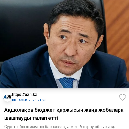
https://azh.kz
08 Тамыз 2026 21:25
Ақшолақов бюджет қаржысын жаңа жобаларға
шашпауды талап етті
Сурет: облыс әкімінің баспасөз қызметі Атырау облысында