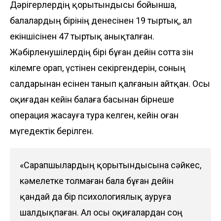
Дәрігерлердің қорытындысы бойынша,
балалардың бірінің денесінен 19 тыртық, ал
екіншісінен 47 тыртық анықталған.
Жәбірленушілердің бірі бұған дейін сотта өзін
кілемге орап, үстінен секіргендерін, соның
салдарынан есінен танып қалғанын айтқан. Осы
оқиғадан кейін балаға басынан бірнеше
операция жасауға тура келген, кейін оған
мүгедектік берілген.
«Сарапшылардың қорытындысына сәйкес,
кәмелетке толмаған бала бұған дейін
қандай да бір психологиялық ауруға
шалдықпаған. Ал осы оқиғалардан соң