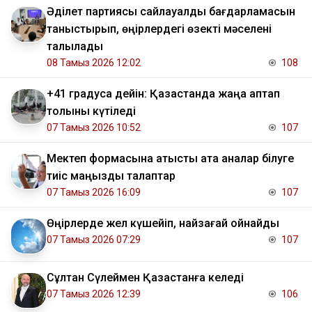
Әділет партиясы сайлауалды бағдарламасын
таныстырып, өңірлердегі өзекті мәселені
талқылады
08 Тамыз 2026 12:02
108
+41 градусқа дейін: Қазақстанда жаңа аптап
толқыны күтіледі
07 Тамыз 2026 10:52
107
Мектеп формасына қатысты ата аналар білуге
тиіс маңызды талаптар
07 Тамыз 2026 16:09
107
Өңірлерде жел күшейіп, найзағай ойнайды
07 Тамыз 2026 07:29
107
Сұлтан Сүлеймен Қазақстанға келеді
07 Тамыз 2026 12:39
106