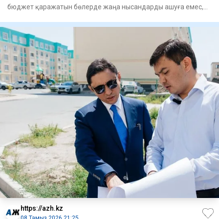
бюджет қаражатын бөлерде жаңа нысандарды ашуға емес,
іске асыры
https://azh.kz
08 Тамыз 2026 21:25