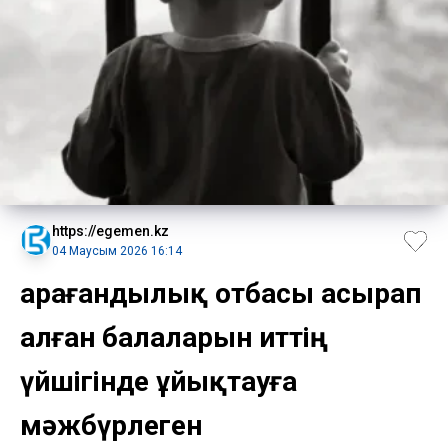
https://egemen.kz
04 Маусым 2026 16:14
Қарағандылық отбасы асырап
алған балаларын иттің
үйшігінде ұйықтауға
мәжбүрлеген