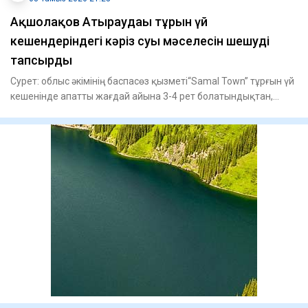
​Ақшолақов Атыраудағы тұрғын үй
кешендеріндегі кәріз суы мәселесін шешуді
тапсырды
Сурет: облыс әкімінің баспасөз қызметі“Samal Town” тұрғын үй
кешенінде апатты жағдай айына 3-4 рет болатындықтан,
жертө