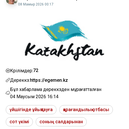
жариялады
08 Мамыр 2026 00:17
72
Көрілімдер:
Дереккөз:
https://egemen.kz
Бұл хабарлама дереккөзден мұрағатталған
04 Маусым 2026 16:14
үйшігінде ұйықтауға
қарағандылық отбасы
сот үкімі
соның салдарынан