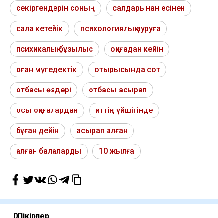
секіргендерін соның
салдарынан есінен
сала кетейік
психологиялық ауруға
психикалық бұзылыс
оқиғадан кейін
оған мүгедектік
отырысында сот
отбасы өздері
отбасы асырап
осы оқиғалардан
иттің үйшігінде
бұған дейін
асырап алған
алған балаларды
10 жылға
0
Пікірлер