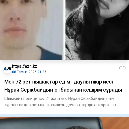
https://azh.kz
08 Тамыз 2026 21:26
Мен 72 рет пышақтар едім : даулы пікір иесі
Нұрай Серікбайдың отбасынан кешірім сұрады
Шымкент полициясы 21 жастағы Нұрай Серікбайдың өлімі
туралы видео астына жазылған даулы пікірдің авторын он
сағатқа же