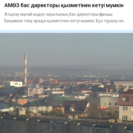
АМӨЗ бас директоры қызметінен кетуі мүмкін
Атырау мұнай өңдеу зауытының бас директоры Қуаныш
Бишимов таяу арада қызметінен кетуі мүмкін. Бұл туралы өз
дереккөзде