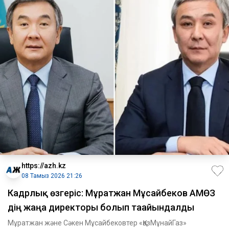
https://azh.kz
08 Тамыз 2026 21:26
Кадрлық өзгеріс: Мұратжан Мұсайбеков АМӨЗ
дің жаңа директоры болып ​тағайындалды
Мұратжан және Сәкен Мұсайбековтер «ҚазМұнайГаз»