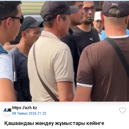
https://azh.kz
08 Тамыз 2026 21:25
Қашағандағы жөндеу жұмыстары кейінге