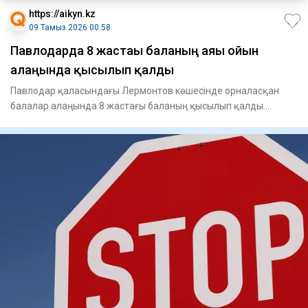
https://aikyn.kz
09 Тамыз 2026 00:58
Павлодарда 8 жастағы баланың аяғы ойын
алаңында қысылып қалды
Павлодар қаласындағы Лермонтов көшесінде орналасқан
балалар алаңында 8 жастағы баланың қысылып қалды.
Құтқарушылардың