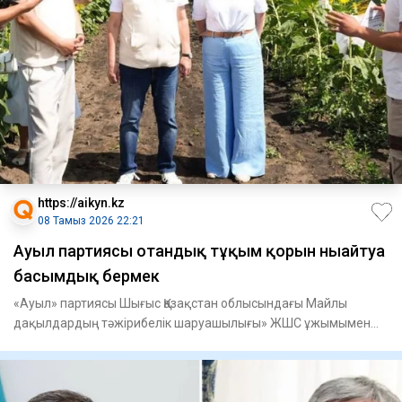
https://aikyn.kz
08 Тамыз 2026 22:21
Ауыл партиясы отандық тұқым қорын нығайтуға
басымдық бермек
«Ауыл» партиясы Шығыс Қазақстан облысындағы Майлы
дақылдардың тәжірибелік шаруашылығы» ЖШС ұжымымен
кездесті, - деп ха