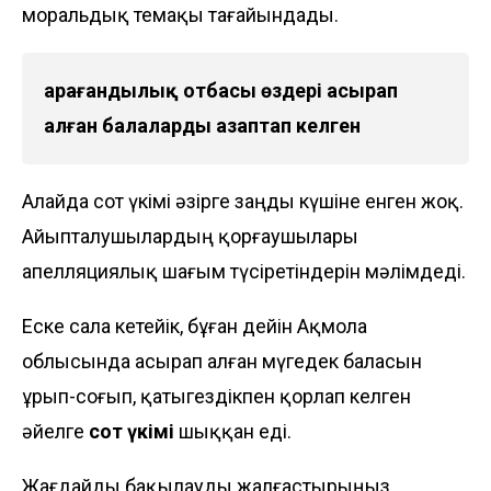
моральдық өтемақы тағайындады.
Қарағандылық отбасы өздері асырап
алған балаларды азаптап келген
Алайда сот үкімі әзірге заңды күшіне енген жоқ.
Айыпталушылардың қорғаушылары
апелляциялық шағым түсіретіндерін мәлімдеді.
Еске сала кетейік, бұған дейін Ақмола
облысында асырап алған мүгедек баласын
ұрып-соғып, қатыгездікпен қорлап келген
әйелге
сот үкімі
шыққан еді.
Жағдайды бақылауды жалғастырыңыз,