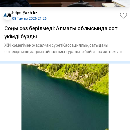
https://azh.kz
08 Тамыз 2026 21:26
​Соңғы сөз берілмеді: Алматы облысында сот
үкімді бұзды
ЖИ көмегімен жасалған суретКассациялық сатыдағы
сот есірткінің заңсыз айналымы туралы іс бойынша жеті жылға
сотталған А