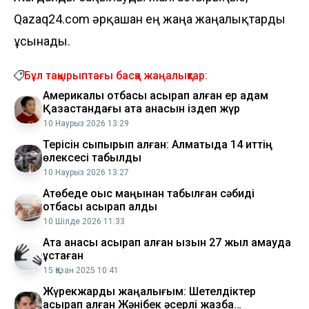
Qazaq24.com әрқашан ең жаңа жаңалықтарды
ұсынады.
Бұл тақырыптағы басқа жаңалықтар:
Америкалық отбасы асырап алған ер адам
Қазақстандағы ата анасын іздеп жүр
10 Наурыз 2026 13:29
Терісін сыпырып алған: Алматыда 14 иттің
өлексесі табылды
10 Наурыз 2026 13:27
Ақтөбеде қоқыс маңынан табылған сәбиді
отбасы асырап алды
10 Шілде 2026 11:33
Ата анасы асырап алған қызын 27 жыл қамауда
ұстаған
15 Қазан 2025 10:41
Жүрекжарды жаңалығым: Шетелдіктер
асырап алған Жәнібек әсерлі жазба