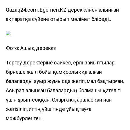
Qazaq24.com, Egemen.KZ дереккөзінен алынған
ақпаратқа сүйене отырып мәлімет бөліседі..
Фото: Ашық дереккөз
Тергеу деректеріне сәйкес, ерлі-зайыптылар
бірнеше жыл бойы қамқорлыққа алған
балаларды ауыр жұмысқа жегіп, мал бақтырған.
Асырап алынған балалардың болмашы қателігі
үшін ұрып-соққан. Оларға көң араласқан нан
жегізіліп, иттің үйшігінде ұйықтауға
мәжбүрленген.