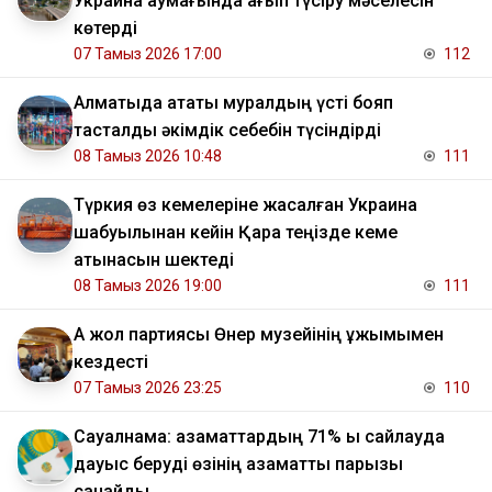
Украина аумағында қағып түсіру мәселесін
көтерді
07 Тамыз 2026 17:00
112
Алматыда атақты муралдың үсті бояп
тасталды әкімдік себебін түсіндірді
08 Тамыз 2026 10:48
111
Түркия өз кемелеріне жасалған Украина
шабуылынан кейін Қара теңізде кеме
қатынасын шектеді
08 Тамыз 2026 19:00
111
Ақ жол партиясы Өнер музейінің ұжымымен
кездесті
07 Тамыз 2026 23:25
110
Сауалнама: азаматтардың 71% ы сайлауда
дауыс беруді өзінің азаматтық парызы
санайды