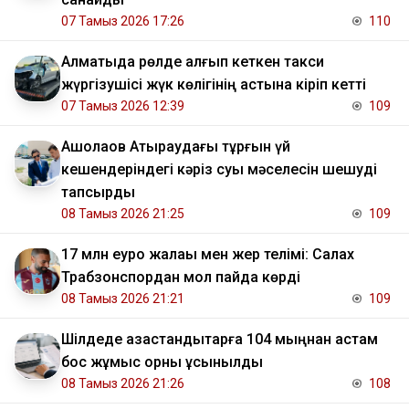
07 Тамыз 2026 17:26
110
Алматыда рөлде қалғып кеткен такси
жүргізушісі жүк көлігінің астына кіріп кетті
07 Тамыз 2026 12:39
109
​Ақшолақов Атыраудағы тұрғын үй
кешендеріндегі кәріз суы мәселесін шешуді
тапсырды
08 Тамыз 2026 21:25
109
17 млн еуро жалақы мен жер телімі: Салах
Трабзонспордан мол пайда көрді
08 Тамыз 2026 21:21
109
​Шілдеде қазақстандықтарға 104 мыңнан астам
бос жұмыс орны ұсынылды
08 Тамыз 2026 21:26
108