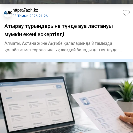
https://azh.kz
08 Тамыз 2026 21:26
Атырау тұрғындарына түнде ауа ластануы
мүмкін екені ескертілді
Алматы, Астана және Ақтөбе қалаларында 8 тамызда
қолайсыз метеорологиялық жағдай болады деп күтілуде.
Атырауда мұндай