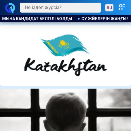
RU
ЛЕРІН ЖАҢҒЫРТУҒА 1,4 МЛРД ТЕҢГЕ БӨЛІНДІ
ПОЛЬША МИН