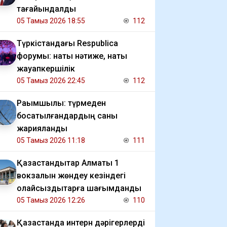
тағайындалды
05 Тамыз 2026 18:55
112
Түркістандағы Respublica
форумы: нақты нәтиже, нақты
жауапкершілік
05 Тамыз 2026 22:45
112
Рақымшылық: түрмеден
босатылғандардың саны
жарияланды
05 Тамыз 2026 11:18
111
Қазақстандықтар Алматы 1
вокзалын жөндеу кезіндегі
қолайсыздықтарға шағымданды
05 Тамыз 2026 12:26
110
Қазақстанда интерн дәрігерлерді