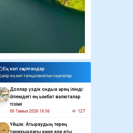
Ең көп оқылғандар
Қазір ең көп талқыланатын оқиғалар
Доллар үздік ондыққа әрең ілінді:
Әлемдегі ең қымбат валюталар
тізімі
06 Тамыз 2026 16:56
127
Үйшік: Атыраудың терең
тарихындағы көне қала аты