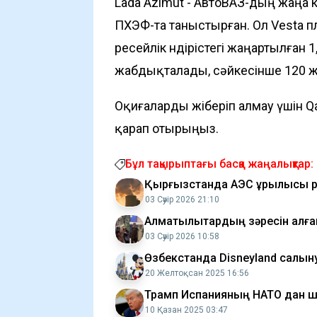
Lada Azimut - АвтоВАЗ-дың жаңа 
ПХЭФ-та таныстырған. Ол Vesta 
ресейлік өндірістегі жаңартылған
жабдықталады, сәйкесінше 120 жән
Оқиғаларды жіберіп алмау үшін Q
қарап отырыңыз.
Бұл тақырыптағы басқа жаңалықтар:
Қырғызстанда АЭС құрылысы 
03 Сәуір 2026 21:10
Алматылықтардың зәресін алғ
03 Сәуір 2026 10:58
Өзбекстанда Disneyland салын
20 Желтоқсан 2025 16:56
Трамп Испанияның НАТО дан ш
10 Қазан 2025 03:47