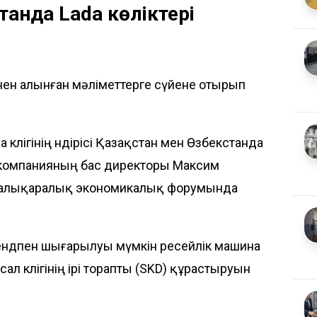
танда Lada көліктері
інен алынған мәліметтерге сүйене отырып
a көлігінің өндірісі Қазақстан мен Өзбекстанда
 компанияның бас директоры Максим
 халықаралық экономикалық форумында
рендпен шығарылуы мүмкін ресейлік машина
л көлігінің ірі торапты (SKD) құрастыруын