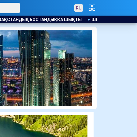
RU
ҚТЫ
ШЫҒЫС ҚАЗАҚСТАНДА ЖАҢАДАН КЕЛГЕН СОТТАЛУШЫ