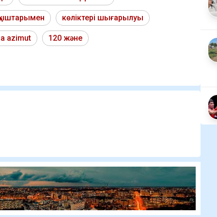
лтқыштарымен
көліктері шығарылуы
da azimut
120 және