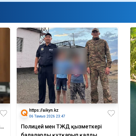
https://aikyn.kz
06 Тамыз 2026 23:47
..
Полицей мен ТЖД қызметкері
балаларды құтқарып қалды