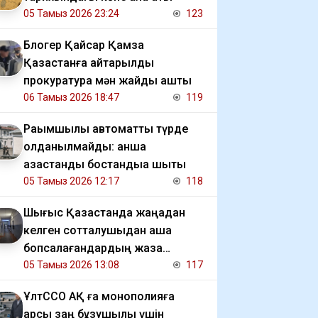
05 Тамыз 2026 23:24
123
Блогер Қайсар Қамза
Қазақстанға қайтарылды
прокуратура мән жайды ашты
06 Тамыз 2026 18:47
119
Рақымшылық автоматты түрде
қолданылмайды: қанша
қазақстандық бостандыққа шықты
05 Тамыз 2026 12:17
118
Шығыс Қазақстанда жаңадан
келген сотталушыдан ақша
бопсалағандардың жаза
мерзімі ұзартылды
05 Тамыз 2026 13:08
117
ҰлтССО АҚ ға монополияға
қарсы заң бұзушылық үшін