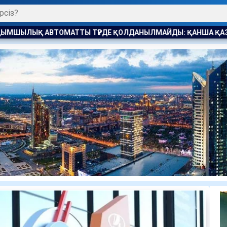
ОЛДАНЫЛМАЙДЫ: ҚАНША ҚАЗАҚСТАНДЫҚ БОСТАНДЫҚҚА ШЫ