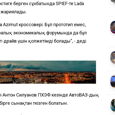
тиге берген сұхбатында SPIEF-те Lada
де жариялады.
a Azimut кроссовері. Бұл прототип емес,
аралық экономикалық форумында да бұл
т-драйв үшін қолжетімді болады", - деді
і Антон Силуанов ПХЭФ кезінде АвтоВАЗ-дың
 бірге сынақтан өткізген болатын.