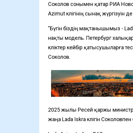
Соколов сонымен қатар РИА Новос
Azimut көлігінің сынақ жүргізуін 
"Бүгін біздің мақтанышымыз - Lad
нақты модель. Петербург халық
көліктер кейбір қатысушыларға тес
Соколов.
2025 жылы Ресей қаржы министр
жаңа Lada Iskra көлігін Соколовпен