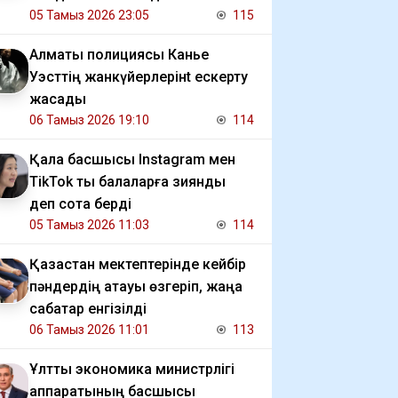
05 Тамыз 2026 23:05
115
Алматы полициясы Канье
Уэсттің жанкүйерлерінt ескерту
жасады
06 Тамыз 2026 19:10
114
Қала басшысы Instagram мен
TikTok ты балаларға зиянды
деп сотқа берді
05 Тамыз 2026 11:03
114
Қазақстан мектептерінде кейбір
пәндердің атауы өзгеріп, жаңа
сабақтар енгізілді
06 Тамыз 2026 11:01
113
Ұлттық экономика министрлігі
аппаратының басшысы