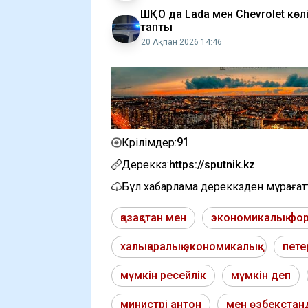
ШҚО да Lada мен Chevrolet көлі
тапты
20 Ақпан 2026 14:46
91
Көрілімдер:
Дереккөз:
https://sputnik.kz
Бұл хабарлама дереккөзден мұраға
қазақстан мен
экономикалық фо
халықаралық экономикалық
пете
мүмкін ресейлік
мүмкін деп
министрі антон
мен өзбекстан