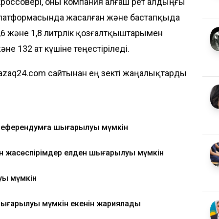
кроссовері, оны компания алғаш рет алдыңғы
платформасында жасалған және бастапқыда
 1,6 және 1,8 литрлік қозғалтқыштарымен
е 132 ат күшіне теңестіріледі.
azaq24.com сайтынан ең өзекті жаңалықтарды
референдумға шығарылуы мүмкін
ан жасөспірімдер елден шығарылуы мүмкін
уы мүмкін
ығарылуы мүмкін екенін жариялады