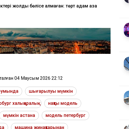
ктері жолды бөлісе алмаған: төрт адам қаза
тталған
04 Маусым 2026 22:12
румында
шығарылуы мүмкін
рбург халықаралық
нақты модель
мүмкін астана
модель петербург
да
машина жинақтарынан