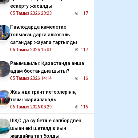
ескерту жасалды
05 Тамыз 2026 23:23
117
Павлодарда кәмелетке
толмағандарға алкоголь
сатқандар жауапқа тартылды
06 Тамыз 2026 15:01
117
Рақымшылық: Қазақстанда қанша
адам бостандыққа шықты?
05 Тамыз 2026 14:14
116
Жақында грант иегерлерінің
тізімі жарияланады
06 Тамыз 2026 08:29
115
ШҚО да су бетіне сапбордпен
шыққан екі шетелдік қиын
жағдайға тап болды