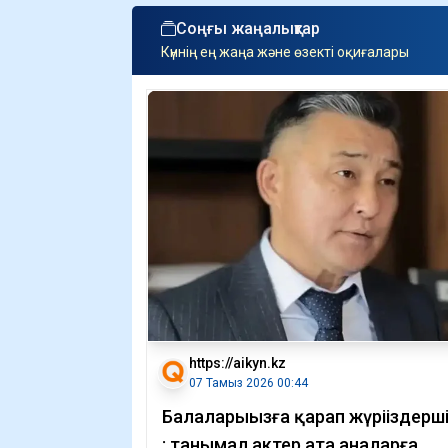
Соңғы жаңалықтар
Күннің ең жаңа және өзекті оқиғалары
https://aikyn.kz
07 Тамыз 2026 00:44
Балаларыңызға қарап жүріңіздерші.
: танымал актер ата аналарға