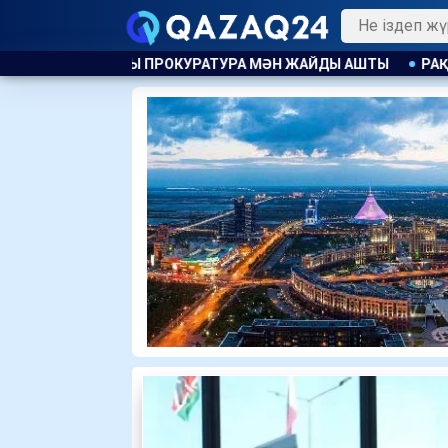
А МӘН ЖАЙДЫ АШТЫ
РАҚЫМШЫЛЫҚ АВТОМАТТЫ ТҮРДЕ Қ