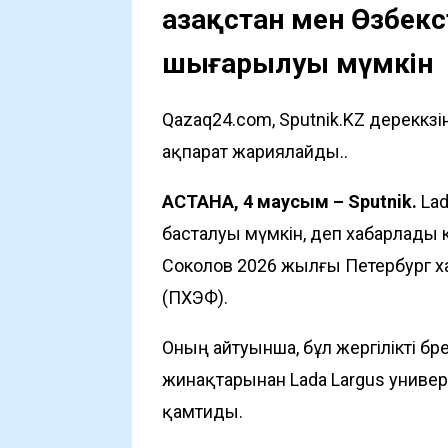
Қазақстан мен Өзбекс
шығарылуы мүмкін
Qazaq24.com, Sputnik.KZ дереккөз
ақпарат жариялайды..
АСТАНА, 4 маусым – Sputnik.
Lad
басталуы мүмкін, деп хабарлады
Соколов 2026 жылғы Петербург
(ПХЭФ).
Оның айтуынша, бұл жергілікті б
жинақтарынан Lada Largus универса
қамтиды.