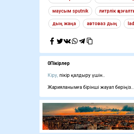
маусым sputnik
литрлік қозға
дың жаңа
автоваз дың
la
0
Пікірлер
Кіру,
пікір қалдыру үшін...
Жарияланымға бірінші жауап беріңіз...