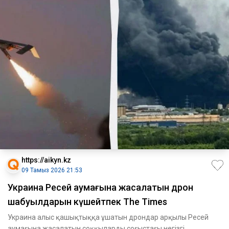
https://aikyn.kz
09 Тамыз 2026 21:53
Украина Ресей аумағына жасалатын дрон
шабуылдарын күшейтпек The Times
Украина алыс қашықтыққа ұшатын дрондар арқылы Ресей
аумағына жасалатын соққыларды соғыстағы негізгі