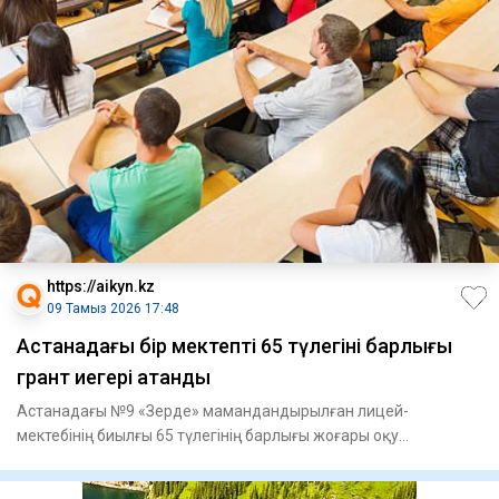
https://aikyn.kz
09 Тамыз 2026 17:48
Астанадағы бір мектептің 65 түлегінің барлығы
грант иегері атанды
Астанадағы №9 «Зерде» мамандандырылған лицей-
мектебінің биылғы 65 түлегінің барлығы жоғары оқу
орындарында тегін білім