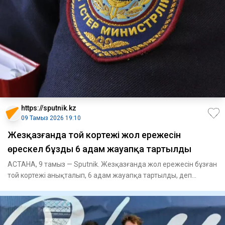
https://sputnik.kz
09 Тамыз 2026 19:10
Жезқазғанда той кортежі жол ережесін
өрескел бұзды 6 адам жауапқа тартылды
АСТАНА, 9 тамыз — Sputnik. Жезқазғанда жол ережесін бұзған
той кортежі анықталып, 6 адам жауапқа тартылды, деп
хабарлайд