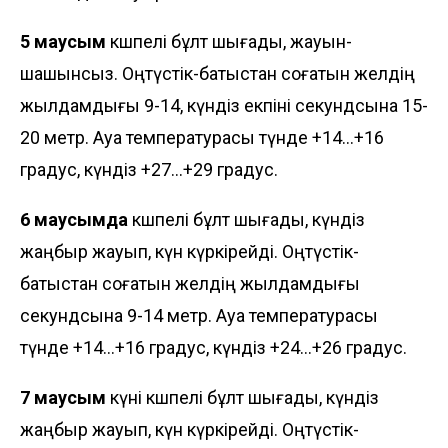
5 маусым
көшпелі бұлт шығады, жауын-
шашынсыз. Оңтүстік-батыстан соғатын желдің
жылдамдығы 9-14, күндіз екпіні секундсына 15-
20 метр. Ауа температурасы түнде +14...+16
градус, күндіз +27...+29 градус.
6 маусымда
көшпелі бұлт шығады, күндіз
жаңбыр жауып, күн күркірейді. Оңтүстік-
батыстан соғатын желдің жылдамдығы
секундсына 9-14 метр. Ауа температурасы
түнде +14...+16 градус, күндіз +24...+26 градус.
7 маусым
күні көшпелі бұлт шығады, күндіз
жаңбыр жауып, күн күркірейді. Оңтүстік-