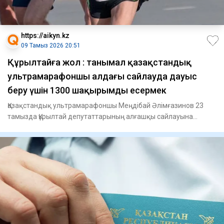
https://aikyn.kz
09 Тамыз 2026 20:51
Құрылтайға жол : танымал қазақстандық
ультрамарафоншы алдағы сайлауда дауыс
беру үшін 1300 шақырымды еңсермек
Қазақстандық ультрамарафоншы Меңдібай Әлімғазинов 23
тамызда Құрылтай депутаттарының алғашқы сайлауына
қатысу үшін Аст