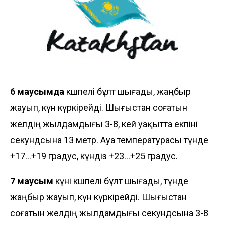
6 маусымда
көшпелі бұлт шығады, жаңбыр
жауып, күн күркірейді. Шығыстан соғатын
желдің жылдамдығы 3-8, кей уақытта екпіні
секундсына 13 метр. Ауа температурасы түнде
+17...+19 градус, күндіз +23...+25 градус.
7 маусым
күні көшпелі бұлт шығады, түнде
жаңбыр жауып, күн күркірейді. Шығыстан
соғатын желдің жылдамдығы секундсына 3-8