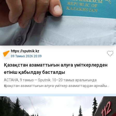
https://sputnik.kz
09 Тамыз 2026 20:09
Қазақстан азаматтығын алуға үміткерлерден
өтініш қабылдау басталды
АСТАНА, 9 тамыз — Sputnik. 10–20 тамыз аралығында
Қазақстан азаматтығын алуға үміткер азаматтардан арнайы
тестілеуге өті