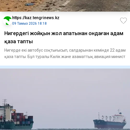
https://kaz.tengrinews.kz
09 Тамыз 2026 18:18
Нигердегі жойқын жол апатынан ондаған адам
қаза тапты
Нигерде екі автобус соқтығысып, салдарынан кемінде 22 адам
қаза тапты. Бұл туралы Көлік және азаматтық авиация минист