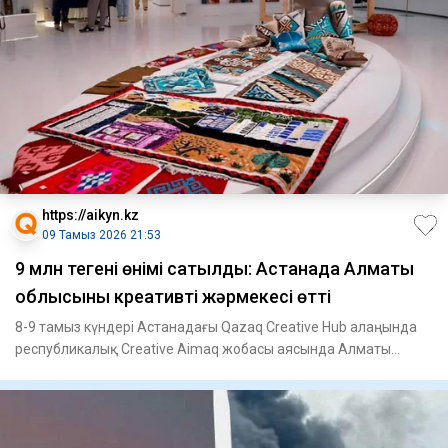
https://aikyn.kz
09 Тамыз 2026 21:53
9 млн теңгенің өнімі сатылды: Астанада Алматы
облысының креативті жәрмеңкесі өтті
8-9 тамыз күндері Астанадағы Qazaq Creative Hub алаңында
республикалық Creative Aimaq жобасы аясында Алматы
облысының