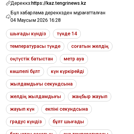
Дереккөз:
https://kaz.tengrinews.kz
Бұл хабарлама дереккөзден мұрағатталған
04 Маусым 2026 16:28
шығады күндіз
түнде 14
температурасы түнде
соғатын желдің
оңтүстік батыстан
метр ауа
көшпелі бұлт
күн күркірейді
жылдамдығы секундсына
желдің жылдамдығы
жаңбыр жауып
жауып күн
екпіні секундсына
градус күндіз
бұлт шығады