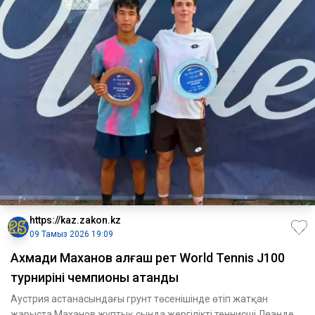
https://kaz.zakon.kz
09 Тамыз 2026 19:09
Ахмади Маханов алғаш рет World Tennis J100
турнирінің чемпионы атанды
Аустрия астанасындағы грунт төсенішінде өтіп жатқан
жарыста Маханов жұптық сында жергілікті теннисші Леандер