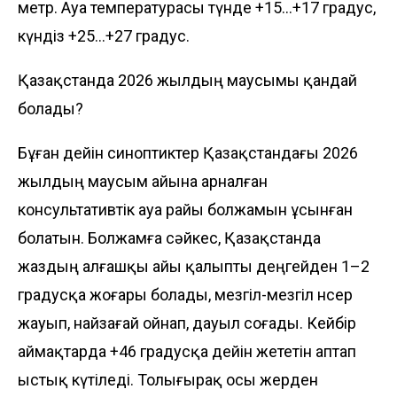
метр. Ауа температурасы түнде +15...+17 градус,
күндіз +25...+27 градус.
Қазақстанда 2026 жылдың маусымы қандай
болады?
Бұған дейін синоптиктер Қазақстандағы 2026
жылдың маусым айына арналған
консультативтік ауа райы болжамын ұсынған
болатын. Болжамға сәйкес, Қазақстанда
жаздың алғашқы айы қалыпты деңгейден 1–2
градусқа жоғары болады, мезгіл-мезгіл нөсер
жауып, найзағай ойнап, дауыл соғады. Кейбір
аймақтарда +46 градусқа дейін жететін аптап
ыстық күтіледі. Толығырақ
осы жерден