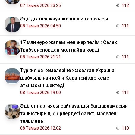
07 Тамыз 2026 23:25
112
Әділдік пен жауапкершілік таразысы
08 Тамыз 2026 04:50
111
17 млн еуро жалақы мен жер телімі: Салах
Трабзонспордан мол пайда көрді
08 Тамыз 2026 21:21
111
Түркия өз кемелеріне жасалған Украина
шабуылынан кейін Қара теңізде кеме
қатынасын шектеді
08 Тамыз 2026 19:00
111
Әділет партиясы сайлауалды бағдарламасын
таныстырып, өңірлердегі өзекті мәселені
талқылады
08 Тамыз 2026 12:02
110