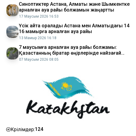
Синоптиктер Астана, Алматы және Шымкентке
арналған ауа райы болжамын жаңартты
17 Маусым 2026 16:53
Үсік қайта оралады Астана мен Алматыдағы 14
16 мамырға арналған ауа райы
13 Мамыр 2026 16:18
7 маусымға арналған ауа райы болжамы:
Қазақстанның бірқатар өңірлерінде найзағай
мен дауыл күтіледі
07 Маусым 2026 08:05
124
Көрілімдер: