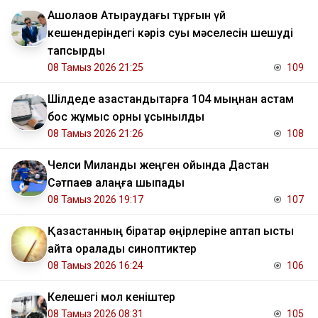
​Ақшолақов Атыраудағы тұрғын үй
кешендеріндегі кәріз суы мәселесін шешуді
тапсырды
08 Тамыз 2026 21:25
109
​Шілдеде қазақстандықтарға 104 мыңнан астам
бос жұмыс орны ұсынылды
08 Тамыз 2026 21:26
108
Челси Миланды жеңген ойында Дастан
Сәтпаев алаңға шықпады
08 Тамыз 2026 19:17
107
Қазақстанның бірқатар өңірлеріне аптап ыстық
қайта оралады синоптиктер
08 Тамыз 2026 16:24
106
Келешегі мол кеніштер
08 Тамыз 2026 08:31
105