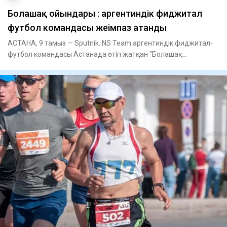
Болашақ ойындары : аргентиндік фиджитал
футбол командасы жеңімпаз атанды
АСТАНА, 9 тамыз — Sputnik. NS Team аргентиндік фиджитал-
футбол командасы Астанада өтіп жатқан "Болашақ
ойындарында" жеңі