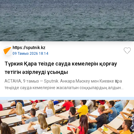
https://sputnik.kz
09 Тамыз 2026 18:14
Түркия Қара теңізде сауда кемелерін қорғау
тетігін әзірлеуді ұсынды
АСТАНА, 9 тамыз — Sputnik. Анкара Мәскеу мен Киевке Қара
теңізде сауда кемелеріне жасалатын соққылардың алдын
алуға мүмк