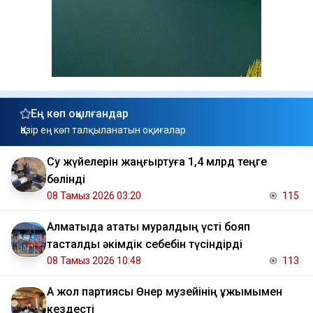
Ең көп оқылғандар
Қазір ең көп талқыланатын оқиғалар
Су жүйелерін жаңғыртуға 1,4 млрд теңге
бөлінді
08 Тамыз 2026 03:20
115
Алматыда атақты муралдың үсті бояп
тасталды әкімдік себебін түсіндірді
08 Тамыз 2026 10:48
113
Ақ жол партиясы Өнер музейінің ұжымымен
кездесті