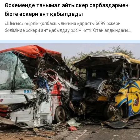
Өскеменде танымал айтыскер сарбаздармен
бірге әскери ант қабылдады
«Шығыс» өңірлік қолбасшылығына қарасты 6699 әскери
бөлімінде әскери ант қабылдау рәсімі өтті. Отан алдындағы
қасиетті