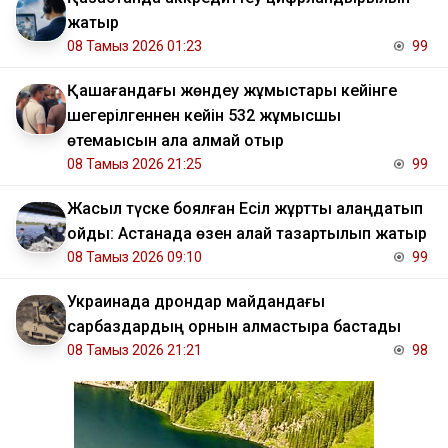
жатыр
08 Тамыз 2026 01:23
99
Қашағандағы жөндеу жұмыстары кейінге
шегерілгеннен кейін 532 жұмысшы
өтемақысын ала алмай отыр
08 Тамыз 2026 21:25
99
Жасыл түске боялған Есіл жұртты алаңдатып
қойды: Астанада өзен қалай тазартылып жатыр
08 Тамыз 2026 09:10
99
Украинада дрондар майдандағы
сарбаздардың орнын алмастыра бастады
08 Тамыз 2026 21:21
98