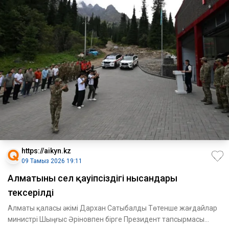
https://aikyn.kz
09 Тамыз 2026 19:11
Алматының сел қауіпсіздігі нысандары
тексерілді
Алматы қаласы әкімі Дархан Сатыбалды Төтенше жағдайлар
министрі Шыңғыс Әріновпен бірге Президент тапсырмасы