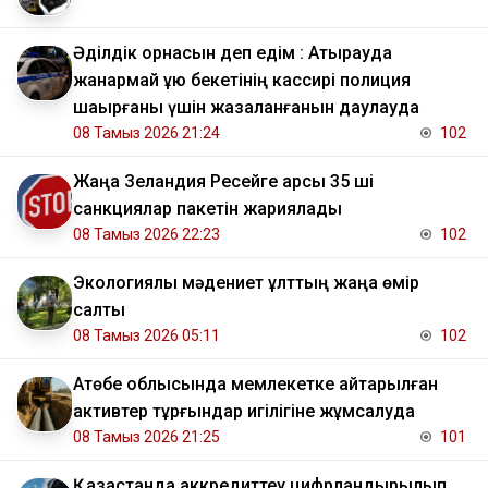
Әділдік орнасын деп едім : Атырауда
жанармай құю бекетінің кассирі полиция
шақырғаны үшін жазаланғанын даулауда
08 Тамыз 2026 21:24
102
Жаңа Зеландия Ресейге қарсы 35 ші
санкциялар пакетін жариялады
08 Тамыз 2026 22:23
102
Экологиялық мәдениет ұлттың жаңа өмір
салты
08 Тамыз 2026 05:11
102
​Ақтөбе облысында мемлекетке қайтарылған
активтер тұрғындар игілігіне жұмсалуда
08 Тамыз 2026 21:25
101
Қазақстанда аккредиттеу цифрландырылып