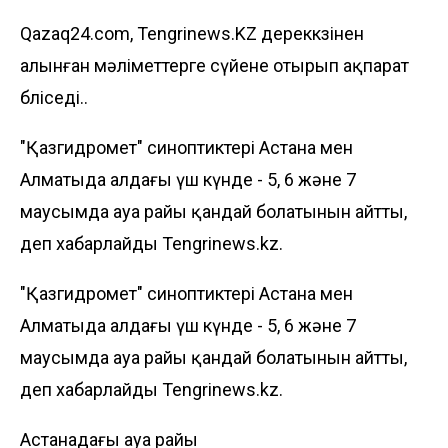
Qazaq24.com, Tengrinews.KZ дереккөзінен
алынған мәліметтерге сүйене отырып ақпарат
бөліседі..
"Қазгидромет" синоптиктері Астана мен
Алматыда алдағы үш күнде - 5, 6 және 7
маусымда ауа райы қандай болатынын айтты,
деп хабарлайды
Tengrinews.kz
.
"Қазгидромет" синоптиктері Астана мен
Алматыда алдағы үш күнде - 5, 6 және 7
маусымда ауа райы қандай болатынын айтты,
деп хабарлайды
Tengrinews.kz
.
Астанадағы ауа райы