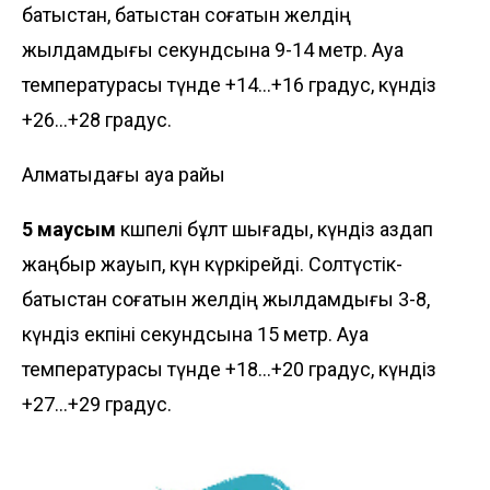
батыстан, батыстан соғатын желдің
жылдамдығы секундсына 9-14 метр. Ауа
температурасы түнде +14...+16 градус, күндіз
+26...+28 градус.
Алматыдағы ауа райы
5 маусым
көшпелі бұлт шығады, күндіз аздап
жаңбыр жауып, күн күркірейді. Солтүстік-
батыстан соғатын желдің жылдамдығы 3-8,
күндіз екпіні секундсына 15 метр. Ауа
температурасы түнде +18...+20 градус, күндіз
+27...+29 градус.