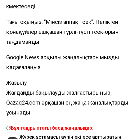
көмектеседі.
Тағы оқыңыз:
"Мінсіз аппақ төсек". Неліктен
қонақүйлер ешқашан түрлі-түсті төсек-орын
таңдамайды
Google News арқылы жаңалықтарымызды
қадағалаңыз
Жазылу
Жағдайды бақылауды жалғастырыңыз,
Qazaq24.com әрқашан ең жаңа жаңалықтарды
ұсынады.
Бұл тақырыптағы басқа жаңалықтар:
Жүрек ұстамасы қаупін екі есе арттыратын