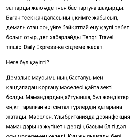
заттарды жаю әдетінен бас тартуға шақырды.
Бұған төсек қандаласының киімге жабысып,
демалыстан соң үйге байқатпай ену қаупі себеп
болып отыр, деп хабарлайды
Tengri Travel
тілшісі
Daily Express-ке
сідтеме жасап.
Неге бұл қауіпті?
Демалыс маусымының басталуымен
қандаладан қорғану мәселесі қайта өзекті
болды. Мамандардың айтуынша, бұл жәндіктер
ең көп таралған әрі өсімтал түрлердің қатарына
жатады. Мәселен, Ұлыбританияда дезинфекция
мамандарына жүгінетіндердің басым бөлігі дәл
осы мәселемен келеді. Күн жылынғалы бері