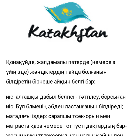
Қонақүйде, жалдамалы пәтерде (немесе өз
үйіңізде) жәндіктердің пайда болғанын
білдіретін бірнеше айқын белгі бар:
иіс: алғашқы дабыл белгісі - тәттілеу, борсыған
иіс. Бұл бөлменің әбден ластанғанын білдіреді;
матадағы іздер: сарапшы төсек-орын мен
матраста қара немесе тот түсті дақтардың бар-
жоғын мұқият тексеруді ұсынады; қабық пен