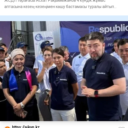
ЖСДП төрағасы Асхат Рақыммжанов 4 күндік жұмыс
аптасына кезең-кезеңімен көшу бастамасы туралы айтып
берді, - деп хабар
https://aikyn.kz