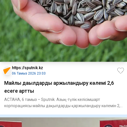
https://sputnik.kz
06 Тамыз 2026 23:03
Майлы дақылдарды қаржыландыру көлемі 2,6
есеге артты
АСТАНА, 6 тамыз – Sputnik. Азық-түлік келісімшарт
корпорациясы майлы дақылдарды қаржыландыру көлемін 2,6
есеге арттырды,