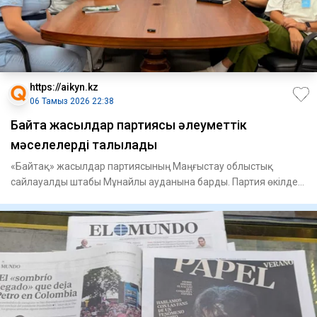
https://aikyn.kz
06 Тамыз 2026 22:38
Байтақ жасылдар партиясы әлеуметтік
мәселелерді талқылады
«Байтақ» жасылдар партиясының Маңғыстау облыстық
сайлауалды штабы Мұнайлы ауданына барды. Партия өкілдері
«Мұнайлыэнер