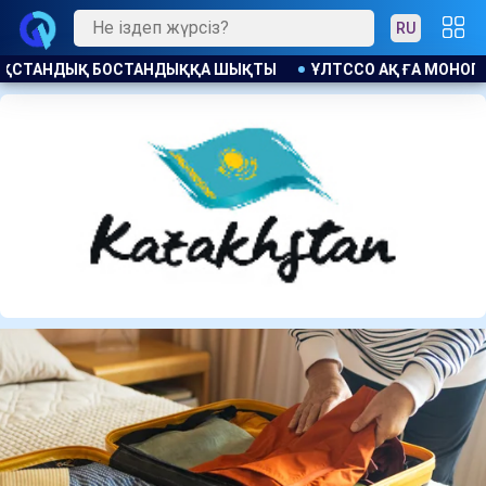
RU
О АҚ ҒА МОНОПОЛИЯҒА ҚАРСЫ ЗАҢ БҰЗУШЫЛЫҚ ҮШІН ЕСКЕРТ