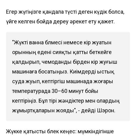
Егер жүгіңізге қандала түсті деген күдік болса,
үйге келген бойда дереу әрекет ету қажет.
"Жүкті ванна бөлмесі немесе кір жуатын
орынның едені сияқты қатты беткейге
қалдырып, чемоданды бірден кір жуғыш
машинаға босатыңыз. Киімдерді ыстық
суда жуып, кептіргіш машинада жоғары
температурада 30–60 минут бойы
кептіріңіз. Бұл тірі жәндіктер мен олардың
жұмыртқаларын жояды", - дейді Шэрон.
Жүкке қатысты бөлек кеңес: мүмкіндігінше