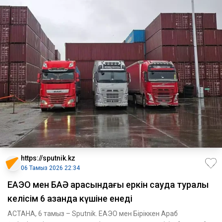
https://sputnik.kz
06 Тамыз 2026 22:34
ЕАЭО мен БАӘ арасындағы еркін сауда туралы
келісім 6 қазанда күшіне енеді
АСТАНА, 6 тамыз – Sputnik. ЕАЭО мен Біріккен Араб