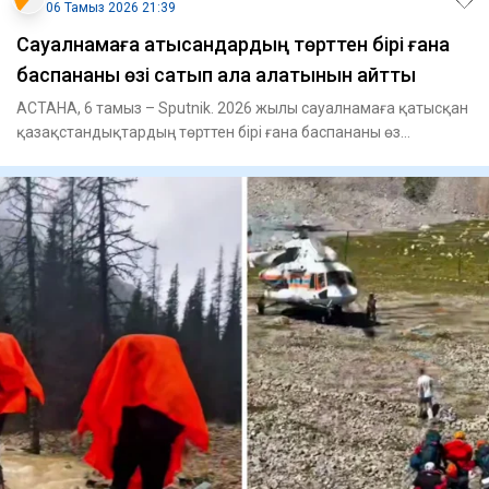
06 Тамыз 2026 21:39
Сауалнамаға қатысқандардың төрттен бірі ғана
баспананы өзі сатып ала алатынын айтты
АСТАНА, 6 тамыз – Sputnik. 2026 жылы сауалнамаға қатысқан
қазақстандықтардың төрттен бірі ғана баспананы өз
қаржысына са