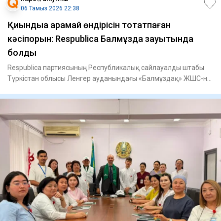
06 Тамыз 2026 22:38
Қиындыққа қарамай өндірісін тоқтатпаған
кәсіпорын: Respublica Балмұздақ зауытында
болды
Respublica партиясының Республикалық сайлауалды штабы
Түркістан облысы Ленгер ауданындағы «Балмұздақ» ЖШС-не
барды, -