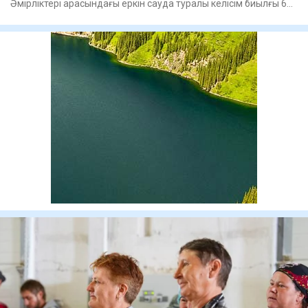
Әмірліктері арасындағы еркін сауда туралы келісім биылғы 6
қазанда күш