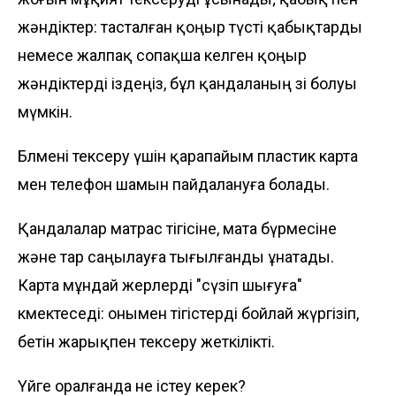
жәндіктер: тасталған қоңыр түсті қабықтарды
немесе жалпақ сопақша келген қоңыр
жәндіктерді іздеңіз, бұл қандаланың өзі болуы
мүмкін.
Бөлмені тексеру үшін қарапайым пластик карта
мен телефон шамын пайдалануға болады.
Қандалалар матрас тігісіне, мата бүрмесіне
және тар саңылауға тығылғанды ұнатады.
Карта мұндай жерлерді "сүзіп шығуға"
көмектеседі: онымен тігістерді бойлай жүргізіп,
бетін жарықпен тексеру жеткілікті.
Үйге оралғанда не істеу керек?