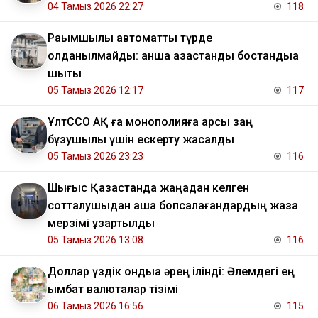
04 Тамыз 2026 22:27
118
Рақымшылық автоматты түрде
қолданылмайды: қанша қазақстандық бостандыққа
шықты
05 Тамыз 2026 12:17
117
ҰлтССО АҚ ға монополияға қарсы заң
бұзушылық үшін ескерту жасалды
05 Тамыз 2026 23:23
116
Шығыс Қазақстанда жаңадан келген
сотталушыдан ақша бопсалағандардың жаза
мерзімі ұзартылды
05 Тамыз 2026 13:08
116
Доллар үздік ондыққа әрең ілінді: Әлемдегі ең
қымбат валюталар тізімі
06 Тамыз 2026 16:56
115