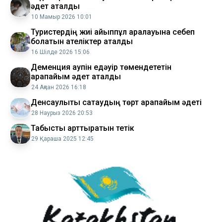
әдет аталды
10 Мамыр 2026 10:01
Туристердің жиі айыппұл арқалауына себеп
болатын қателіктер аталды
16 Шілде 2026 15:06
Деменция қаупін едәуір төмендететін
қарапайым әдет аталды
24 Ақпан 2026 16:18
Денсаулықты сақтаудың төрт қарапайым әдеті
28 Наурыз 2026 20:53
Табысты арттыратын тетік
29 Қараша 2025 12:45