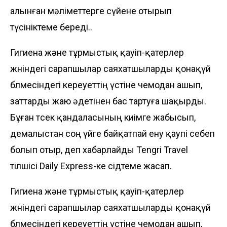
алынған мәліметтерге сүйене отырып
түсініктеме береді..
Гигиена және тұрмыстық қауіп-қатерлер
жөніндегі сарапшылар саяхатшыларды қонақүй
бөлмесіндегі кереуеттің үстіне чемодан ашып,
заттарды жаю әдетінен бас тартуға шақырды.
Бұған төсек қандаласының киімге жабысып,
демалыстан соң үйге байқатпай ену қаупі себеп
болып отыр, деп хабарлайды
Tengri Travel
тілшісі
Daily Express-ке
сідтеме жасап.
Гигиена және тұрмыстық қауіп-қатерлер
жөніндегі сарапшылар саяхатшыларды қонақүй
бөлмесіндегі кереуеттің үстіне чемодан ашып,