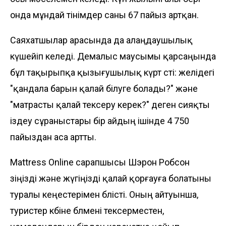
онда мұндай өтінімдер саны 67 пайыз артқан.
Саяхатшылар арасында да алаңдаушылық
күшейіп келеді. Демалыс маусымы қарсаңында
бұл тақырыпқа қызығушылық күрт өсті: желідегі
"қандала барын қалай білуге болады?" және
"матрасты қалай тексеру керек?" деген сияқты
іздеу сұраныстары бір айдың ішінде 4 750
пайыздан аса артты.
Mattress Online сарапшысы Шэрон Робсон
өзіңізді және жүгіңізді қалай қорғауға болатыны
туралы кеңестерімен бөлісті. Оның айтуынша,
туристер көбіне бөлмені тексерместен,