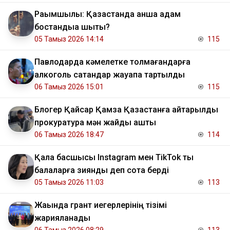
Рақымшылық: Қазақстанда қанша адам
бостандыққа шықты?
05 Тамыз 2026 14:14
115
Павлодарда кәмелетке толмағандарға
алкоголь сатқандар жауапқа тартылды
06 Тамыз 2026 15:01
115
Блогер Қайсар Қамза Қазақстанға қайтарылды
прокуратура мән жайды ашты
06 Тамыз 2026 18:47
114
Қала басшысы Instagram мен TikTok ты
балаларға зиянды деп сотқа берді
05 Тамыз 2026 11:03
113
Жақында грант иегерлерінің тізімі
жарияланады