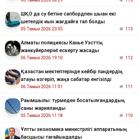
06 Тамыз 2026 08:29
113
ШҚО да су бетіне сапбордпен шыққан екі
шетелдік қиын жағдайға тап болды
05 Тамыз 2026 23:05
113
Алматы полициясы Канье Уэсттің
жанкүйерлерінt ескерту жасады
06 Тамыз 2026 19:10
112
Қазақстан мектептерінде кейбір пәндердің
атауы өзгеріп, жаңа сабақтар енгізілді
06 Тамыз 2026 11:01
111
Рақымшылық: түрмеден босатылғандардың
саны жарияланды
05 Тамыз 2026 11:18
110
Ұлттық экономика министрлігі аппаратының
басшысы тағайындалды