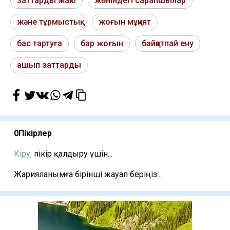
заттарды жаю
жөніндегі сарапшылар
және тұрмыстық
жоғын мұқият
бас тартуға
бар жоғын
байқатпай ену
ашып заттарды
0
Пікірлер
Кіру,
пікір қалдыру үшін...
Жарияланымға бірінші жауап беріңіз...