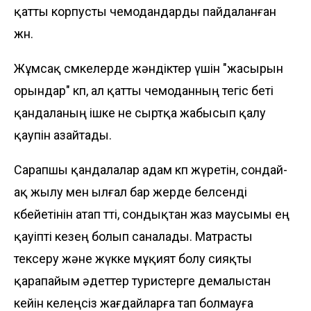
қатты корпусты чемодандарды пайдаланған
жөн.
Жұмсақ сөмкелерде жәндіктер үшін "жасырын
орындар" көп, ал қатты чемоданның тегіс беті
қандаланың ішке не сыртқа жабысып қалу
қаупін азайтады.
Сарапшы қандалалар адам көп жүретін, сондай-
ақ жылу мен ылғал бар жерде белсенді
көбейетінін атап өтті, сондықтан жаз маусымы ең
қауіпті кезең болып саналады. Матрасты
тексеру және жүкке мұқият болу сияқты
қарапайым әдеттер туристерге демалыстан
кейін келеңсіз жағдайларға тап болмауға