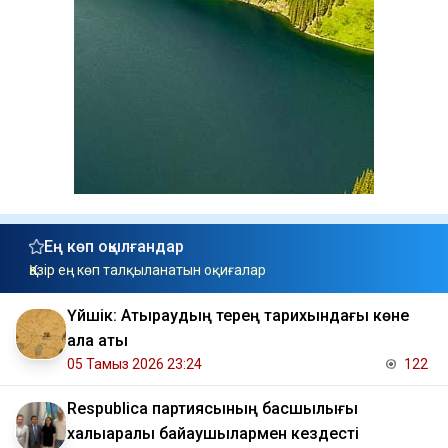
Ең көп оқылғандар
Қазір ең көп талқыланатын оқиғалар
Үйшік: Атыраудың терең тарихындағы көне
қала аты
05 Тамыз 2026 23:24
122
Respublica партиясының басшылығы
халықаралық байқаушылармен кездесті