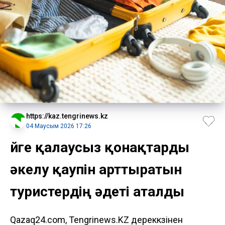
https://kaz.tengrinews.kz
04 Маусым 2026 17:26
Үйге қалаусыз қонақтарды
әкелу қаупін арттыратын
туристердің әдеті аталды
Qazaq24.com, Tengrinews.KZ дереккөзінен