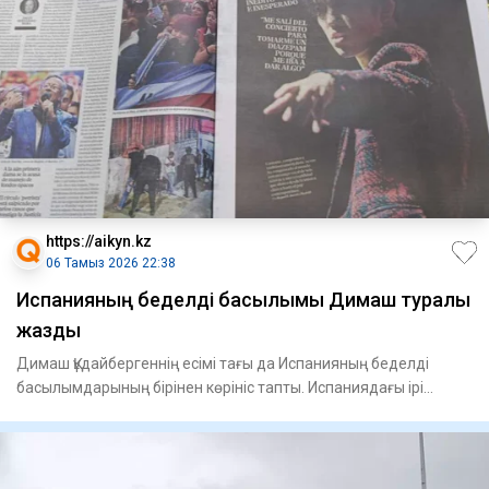
https://aikyn.kz
06 Тамыз 2026 22:38
Испанияның беделді басылымы Димаш туралы
жазды
Димаш Құдайбергеннің есімі тағы да Испанияның беделді
басылымдарының бірінен көрініс тапты. Испаниядағы ірі
ұлттық газ