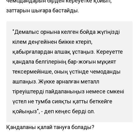
чемодандарын бірден кереуетке қойып,
заттарын шығара бастайды.
"Демалыс орнына келген бойда жүгіңізді
кілем деңгейінен биікке көтеріп,
қабырғалардан алшақ ұстаңыз. Кереуетте
қандала белгілерінің бар-жоғын мұқият
тексермейінше, оның үстінде чемоданды
ашпаңыз. Жүкке арналған металл
тіреуіштерді пайдаланыңыз немесе сөмкені
үстел не тумба сияқты қатты беткейге
қойыңыз", - деп кеңес берді ол.
Қандаланы қалай тануға болады?