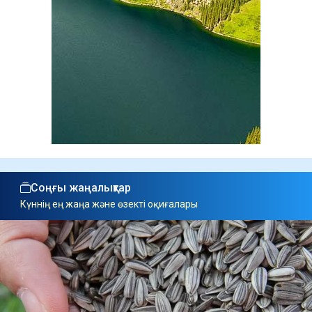
Соңғы жаңалықтар
Күннің ең жаңа және өзекті оқиғалары