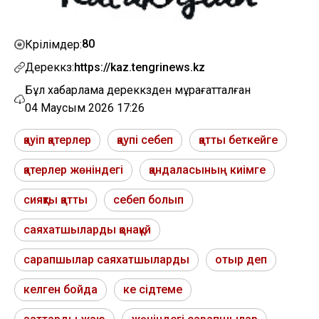
80
Көрілімдер:
Дереккөз:
https://kaz.tengrinews.kz
Бұл хабарлама дереккөзден мұрағатталған
04 Маусым 2026 17:26
қауіп қатерлер
қаупі себеп
қатты беткейге
қатерлер жөніндегі
қандаласының киімге
сияқты қатты
себеп болып
саяхатшыларды қонақүй
сарапшылар саяхатшыларды
отыр деп
келген бойда
ке сідтеме