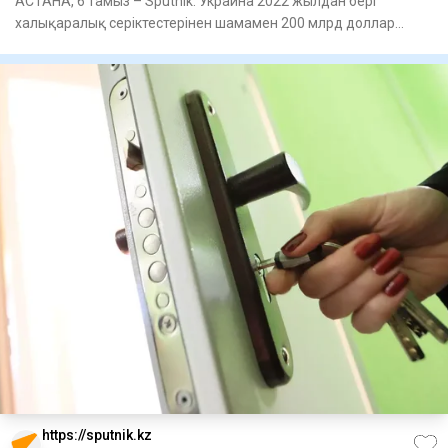
АСТАНА, 6 тамыз – Sputnik. Украина 2022 жылдан бері
халықаралық серіктестерінен шамамен 200 млрд доллар
қаржы алған. Бұл
https://sputnik.kz