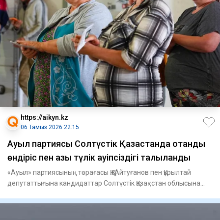
https://aikyn.kz
06 Тамыз 2026 22:15
Ауыл партиясы Солтүстік Қазақстанда отандық
өндіріс пен азық түлік қауіпсіздігі талқыланды
«Ауыл» партиясының төрағасы Қ.Қ. Айтуғанов пен Құрылтай
депутаттығына кандидаттар Солтүстік Қазақстан облысына
жасаған